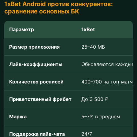
1xBet Android против конкурентов:
сравнение основных БК
Параметр
1xBet
Размер приложения
25–40 МБ
Лайв-коэффициенты
Обновляются каждые 
Количество росписей
400–700 на топ-матчи
Приветственный фрибет
До 3 500 ₽
Маржа
5–7% в среднем
Поддержка лайв-чата
24/7