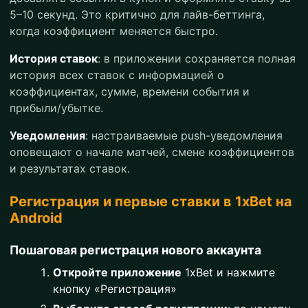
5–10 секунд. Это критично для лайв-беттинга,
когда коэффициент меняется быстро.
История ставок
: в приложении сохраняется полная
история всех ставок с информацией о
коэффициентах, сумме, времени события и
прибыли/убытке.
Уведомления
: настраиваемые push-уведомления
оповещают о начале матчей, смене коэффициентов
и результатах ставок.
Регистрация и первые ставки в 1xBet на
Android
Пошаговая регистрация нового аккаунта
Откройте приложение
1xBet и нажмите
кнопку «Регистрация»