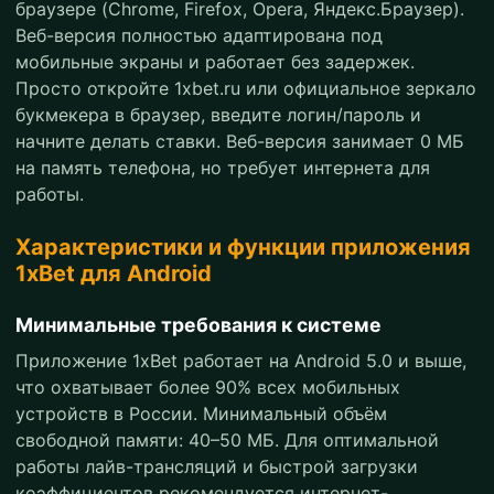
браузере (Chrome, Firefox, Opera, Яндекс.Браузер).
Веб-версия полностью адаптирована под
мобильные экраны и работает без задержек.
Просто откройте 1xbet.ru или официальное зеркало
букмекера в браузер, введите логин/пароль и
начните делать ставки. Веб-версия занимает 0 МБ
на память телефона, но требует интернета для
работы.
Характеристики и функции приложения
1xBet для Android
Минимальные требования к системе
Приложение 1xBet работает на Android 5.0 и выше,
что охватывает более 90% всех мобильных
устройств в России. Минимальный объём
свободной памяти: 40–50 МБ. Для оптимальной
работы лайв-трансляций и быстрой загрузки
коэффициентов рекомендуется интернет-