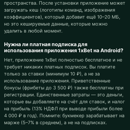
пространства. После установки приложение может
загружать кеш (логотипы команд, изображения
коэффициентов), который добавит ещё 10–20 МБ,
но это кешируемые данные, которые можно
удалить в любой момент.
Нужна ли платная подписка для
использования приложения 1xBet на Android?
Нет, приложение 1xBet полностью бесплатное и не
требует никаких платных подписок. Вы платите
только за ставки (минимум 10 ₽), а не за
использование приложения. Приветственные
бонусы (фрибеты до 3 500 ₽) также бесплатны при
регистрации. Единственные затраты — это деньги,
которые вы добавляете на счёт для ставок, и налог
на прибыль (13% НДФЛ при выводе прибыли более
4 000 ₽ в год). Помните: букмекер зарабатывает на
марже (5–7% в среднем), а не на подписках.