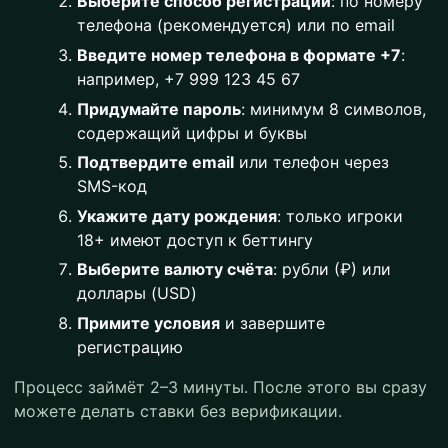
Выберите способ регистрации
: по номеру
телефона (рекомендуется) или по email
Введите номер телефона в формате +7
:
например, +7 999 123 45 67
Придумайте пароль
: минимум 8 символов,
содержащий цифры и буквы
Подтвердите email
или телефон через
SMS-код
Укажите дату рождения
: только игроки
18+ имеют доступ к беттингу
Выберите валюту счёта
: рубли (₽) или
доллары (USD)
Примите условия
и завершите
регистрацию
Процесс займёт 2–3 минуты. После этого вы сразу
можете делать ставки без верификации.