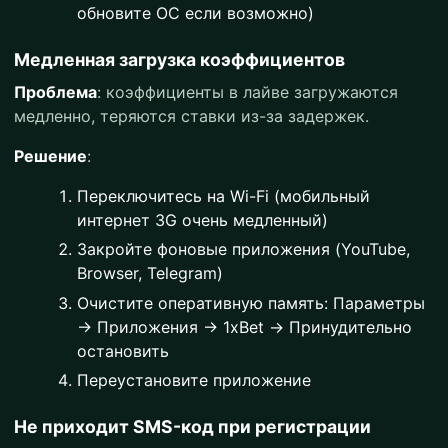
обновите ОС если возможно)
Медленная загрузка коэффициентов
Проблема
: коэффициенты в лайве загружаются
медленно, теряются ставки из-за задержек.
Решение
:
Переключитесь на Wi-Fi (мобильный
интернет 3G очень медленный)
Закройте фоновые приложения (YouTube,
Browser, Telegram)
Очистите оперативную память: Параметры
→ Приложения → 1xBet → Принудительно
остановить
Переустановите приложение
Не приходит SMS-код при регистрации