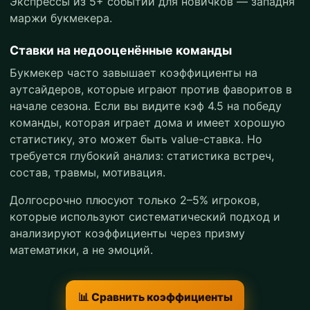
Экспрессы из 5+ событий для новичков — западня
маржи букмекера.
Ставки на недооценённые команды
Букмекер часто завышает коэффициенты на
аутсайдеров, которые играют против фаворитов в
начале сезона. Если вы видите кэф 4.5 на победу
команды, которая играет дома и имеет хорошую
статистику, это может быть value-ставка. Но
требуется глубокий анализ: статистика встреч,
состав, травмы, мотивация.
Долгосрочно плюсуют только 2–5% игроков,
которые используют систематический подход и
анализируют коэффициенты через призму
математики, а не эмоций.
📊 Сравнить коэффициенты