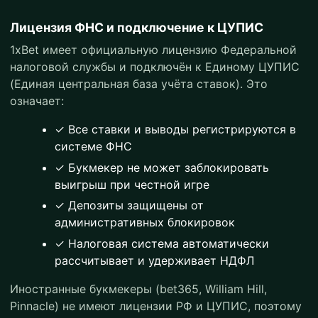
Лицензия ФНС и подключение к ЦУПИС
1xBet имеет официальную лицензию Федеральной
налоговой службы и подключён к Единому ЦУПИС
(Единая центральная база учёта ставок). Это
означает:
✓ Все ставки и выводы регистрируются в
системе ФНС
✓ Букмекер не может заблокировать
выигрыш при честной игре
✓ Депозиты защищены от
административных блокировок
✓ Налоговая система автоматически
рассчитывает и удерживает НДФЛ
Иностранные букмекеры (bet365, William Hill,
Pinnacle) не имеют лицензии РФ и ЦУПИС, поэтому