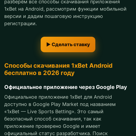
разберём все способы скачивания приложения
1xBet на Android, рассмотрим функции мобильной
версии и дадим пошаговую инструкцию
регистрации.
▶ Сделать ставку
Способы скачивания 1xBet Android
бесплатно в 2026 году
Официальное приложение через Google Play
Официальное приложение 1xBet для Android
доступно в Google Play Market под названием
«1xBet — Live Sports Betting». Это самый
безопасный способ скачивания, так как
приложение проверено Google и имеет
официальный статус разработчика. Поиск