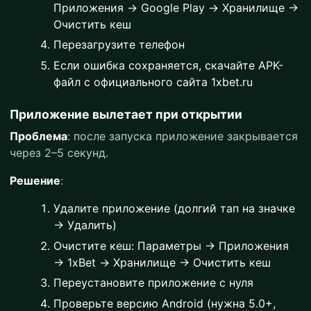
Приложения → Google Play → Хранилище →
Очистить кеш
Перезагрузите телефон
Если ошибка сохраняется, скачайте APK-
файл с официального сайта 1xbet.ru
Приложение вылетает при открытии
Проблема
: после запуска приложение закрывается
через 2–5 секунд.
Решение
:
Удалите приложение (долгий тап на значке
→ Удалить)
Очистите кеш: Параметры → Приложения
→ 1xBet → Хранилище → Очистить кеш
Переустановите приложение с нуля
Проверьте версию Android (нужна 5.0+,