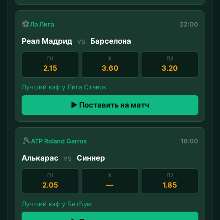
⚽
Ла Лига
22:00
Реал Мадрид
vs
Барселона
П1
X
П2
2.15
3.60
3.20
Лучший кэф у Лига Ставок
▶ Поставить на матч
🎾
ATP Roland Garros
16:00
Алькарас
vs
Синнер
П1
X
П2
2.05
—
1.85
Лучший кэф у БетБум