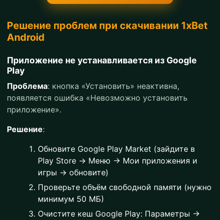
Решение проблем при скачивании 1xBet
Android
Приложение не устанавливается из Google
Play
Проблема
: кнопка «Установить» неактивна,
появляется ошибка «Невозможно установить
приложение».
Решение
:
Обновите Google Play Market (зайдите в
Play Store → Меню → Мои приложения и
игры → обновите)
Проверьте объём свободной памяти (нужно
минимум 50 МБ)
Очистите кеш Google Play: Параметры →