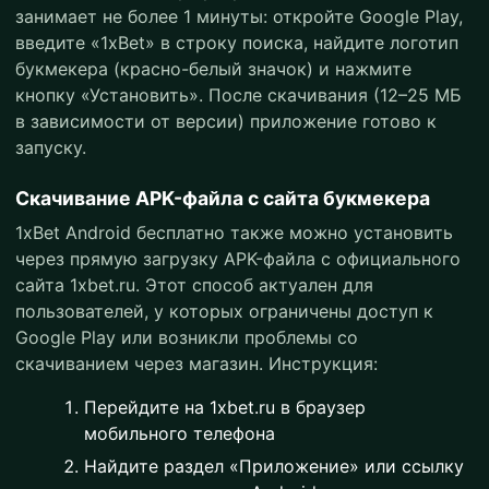
занимает не более 1 минуты: откройте Google Play,
введите «1xBet» в строку поиска, найдите логотип
букмекера (красно-белый значок) и нажмите
кнопку «Установить». После скачивания (12–25 МБ
в зависимости от версии) приложение готово к
запуску.
Скачивание APK-файла с сайта букмекера
1xBet Android бесплатно также можно установить
через прямую загрузку APK-файла с официального
сайта 1xbet.ru. Этот способ актуален для
пользователей, у которых ограничены доступ к
Google Play или возникли проблемы со
скачиванием через магазин. Инструкция:
Перейдите на 1xbet.ru в браузер
мобильного телефона
Найдите раздел «Приложение» или ссылку