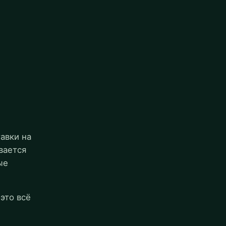
авки на
вается
ые
это всё