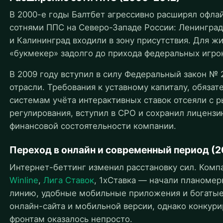
В 2000-е годы Балтбет агрессивно расширял офла
сотнями ППС на Северо-Западе России: Ленинградс
и Калининград входили в зону присутствия. Для ж
«букмекер» задолго до прихода федеральных игро
В 2009 году вступил в силу Федеральный закон №
отрасли. Требования к уставному капиталу, обяза
системам учёта интерактивных ставок отсеяли с 
регулирования, вступил в СРО и сохранил лиценз
финансовой состоятельности компании.
Переход в онлайн и современный период (
Интернет-беттинг изменил расстановку сил. Ко
Winline
,
Лига Ставок
, 1xСтавка — начали планоме
линию, удобные мобильные приложения и богатые
онлайн-сайта и мобильной версии, однако конкур
фронтам оказалось непросто.