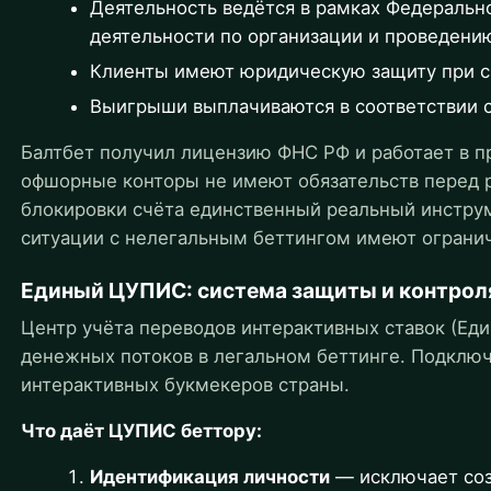
Деятельность ведётся в рамках Федеральн
деятельности по организации и проведению
Клиенты имеют юридическую защиту при с
Выигрыши выплачиваются в соответствии 
Балтбет получил лицензию ФНС РФ и работает в п
офшорные конторы не имеют обязательств перед р
блокировки счёта единственный реальный инстру
ситуации с нелегальным беттингом имеют ограни
Единый ЦУПИС: система защиты и контрол
Центр учёта переводов интерактивных ставок (Е
денежных потоков в легальном беттинге. Подключ
интерактивных букмекеров страны.
Что даёт ЦУПИС беттору:
Идентификация личности
— исключает соз