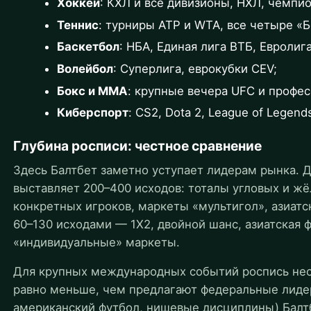
Хоккей
: КХЛ и все дивизионы, НХЛ, чемпи
Теннис
: турниры ATP и WTA, все четыре «
Баскетбол
: НБА, Единая лига ВТБ, Евролиг
Волейбол
: Суперлига, еврокубки CEV;
Бокс и MMA
: крупные вечера UFC и профес
Киберспорт
: CS2, Dota 2, League of Lege
Глубина росписи: честное сравнение
Здесь Балтбет заметно уступает лидерам рынка. Д
выставляет 200–400 исходов: тоталы угловых и жё
конкретных игроков, маркеты «мультигол», азиатс
60–130 исходами — 1X2, двойной шанс, азиатская ф
«индивидуальные» маркеты.
Для крупных международных событий роспись неск
равно меньше, чем предлагают федеральные лидер
американский футбол, нишевые дисциплины) Балт