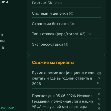
ании
Рейтинг БК
(265)
Системы и цепочки
(0)
Стратегии беттинга
(0)
Типы ставок (фора/тотал/1Х2)
ые
(0)
или
Экспресс-ставки
(4)
 в
Свежие материалы
Букмекерские коэффициенты: как
05
считать и где выгодней ставить в
.0
6
2026
0
Прогноз дня 05.06.2026: Испания —
5.
Германия, полуфинал Лиги наций
0
УЕФА — лучший матч пятницы
нусами
;
6