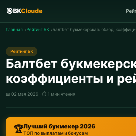
🎯
BK
Cloude
Рей
Главная
Рейтинг БК
Балтбет букмекерская: обзор, коэффици
Рейтинг БК
Балтбет букмекерск
коэффициенты и ре
📅
02 мая 2026
·
⏱ 1 мин чтения
Лучший букмекер 2026
🏆
ТОП по выплатам и бонусам