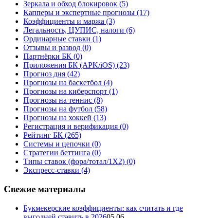
Зеркала и обход блокировок
(5)
Капперы и экспертные прогнозы
(17)
Коэффициенты и маржа
(3)
Легальность, ЦУПИС, налоги
(6)
Ординарные ставки
(1)
Отзывы и развод
(0)
Партнёрки БК
(0)
Приложения БК (APK/iOS)
(23)
Прогноз дня
(42)
Прогнозы на баскетбол
(4)
Прогнозы на киберспорт
(1)
Прогнозы на теннис
(8)
Прогнозы на футбол
(58)
Прогнозы на хоккей
(13)
Регистрация и верификация
(0)
Рейтинг БК
(265)
Системы и цепочки
(0)
Стратегии беттинга
(0)
Типы ставок (фора/тотал/1Х2)
(0)
Экспресс-ставки
(4)
Свежие материалы
Букмекерские коэффициенты: как считать и где
выгодней ставить в 2026
05.06