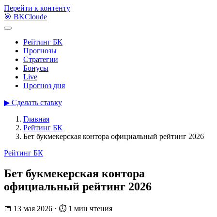
Перейти к контенту
🎯
BK
Cloude
Рейтинг БК
Прогнозы
Стратегии
Бонусы
Live
Прогноз дня
▶ Сделать ставку
Главная
Рейтинг БК
Бет букмекерская контора официальный рейтинг 2026
Рейтинг БК
Бет букмекерская контора
официальный рейтинг 2026
📅
13 мая 2026
·
⏱ 1 мин чтения