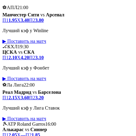
⚽
АПЛ
21:00
Манчестер Сити
vs
Арсенал
П1
1.95
X
3.40
П2
3.80
Лучший кэф у Winline
▶ Поставить на матч
🏒
КХЛ
19:30
ЦСКА
vs
СКА
П1
2.10
X
4.20
П2
3.10
Лучший кэф у Фонбет
▶ Поставить на матч
⚽
Ла Лига
22:00
Реал Мадрид
vs
Барселона
П1
2.15
X
3.60
П2
3.20
Лучший кэф у Лига Ставок
▶ Поставить на матч
🎾
ATP Roland Garros
16:00
Алькарас
vs
Синнер
П1
2.05
X
—
П2
1.85