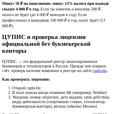
Минус 50 ₽ на пополнение, минус 13% налога при выводе
свыше 4 000 ₽ в год.
Если ты новичок и вносишь 500 ₽,
налога не будет (до 4 000 ₽ выводов в год). Если
профессионал и выводишь 100 000 ₽ в год, налог будет (13
000 ₽).
ЦУПИС и проверка лицензии
официальной бет букмекерской
конторы
ЦУПИС — это федеральный реестр лицензированных
букмекеров и тотализаторов в России. Прежде чем открыть
счёт, проверь наличие компании в реестре на сайте
cupis.biz
.
Как проверить лицензию:
Открой cupis.biz
В поле поиска введи название БК (например, Winline)
Увидишь: номер лицензии, дату выдачи, срок действия,
виды деятельности (спортивные ставки, тотализатор,
букмекерская контора), регион (обычно Москва)