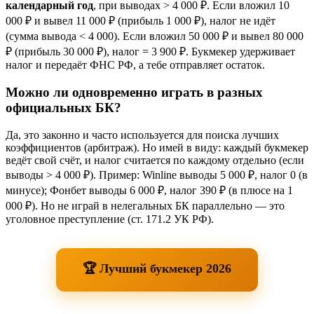
календарный год
, при выводах > 4 000 ₽. Если вложил 10
000 ₽ и вывел 11 000 ₽ (прибыль 1 000 ₽), налог не идёт
(сумма вывода < 4 000). Если вложил 50 000 ₽ и вывел 80 000
₽ (прибыль 30 000 ₽), налог = 3 900 ₽. Букмекер удерживает
налог и передаёт ФНС РФ, а тебе отправляет остаток.
Можно ли одновременно играть в разных
официальных БК?
Да, это законно и часто используется для поиска лучших
коэффициентов (арбитраж). Но имей в виду: каждый букмекер
ведёт свой счёт, и налог считается по каждому отдельно (если
выводы > 4 000 ₽). Пример: Winline выводы 5 000 ₽, налог 0 (в
минусе); Фонбет выводы 6 000 ₽, налог 390 ₽ (в плюсе на 1
000 ₽). Но не играй в нелегальных БК параллельно — это
уголовное преступление (ст. 171.2 УК РФ).
🏆 Лучший букмекер 2026