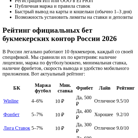
Регистрация ИП или ООО в ЕГРЮЛ
Публичная маржа и правила ставок
Быстрый вывод на карты и кошельки (обычно 1–3 дня)
Возможность установить лимиты на ставки и депозиты
Рейтинг официальных бет
букмекерских контор России 2026
В России легально работают 10 букмекеров, каждый со своей
спецификой. Мы сравнили их по критериям: наличие
лицензии, маржа по футболу/хоккею, минимальная ставка,
наличие фрибетов, скорость вывода и удобство мобильного
приложения. Вот актуальный рейтинг:
Маржа
Мин.
БК
Фрибет
Лайв
Рейтинг
футбол
ставка
Да, 500
Winline
4–6%
Отличное
9.5/10
10 ₽
₽
Да, 400
Фонбет
5–7%
Хорошее
9.2/10
10 ₽
₽
Да, 300
Лига Ставок
5–7%
Отличное
9.0/10
10 ₽
₽