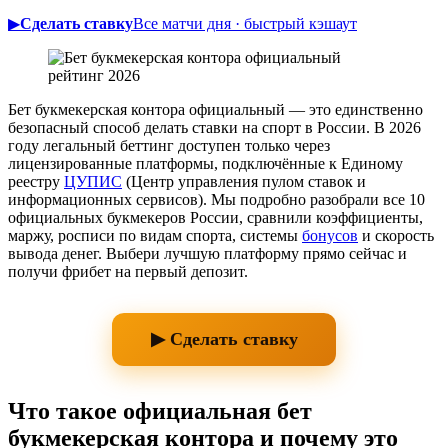
▶
Сделать ставку
Все матчи дня · быстрый кэшаут
Бет букмекерская контора официальный — это единственно
безопасный способ делать ставки на спорт в России. В 2026
году легальный беттинг доступен только через
лицензированные платформы, подключённые к Единому
реестру
ЦУПИС
(Центр управления пулом ставок и
информационных сервисов). Мы подробно разобрали все 10
официальных букмекеров России, сравнили коэффициенты,
маржу, росписи по видам спорта, системы
бонусов
и скорость
вывода денег. Выбери лучшую платформу прямо сейчас и
получи фрибет на первый депозит.
▶ Сделать ставку
Что такое официальная бет
букмекерская контора и почему это