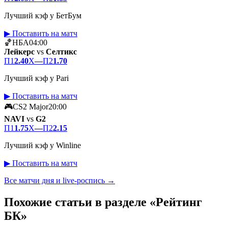
Лучший кэф у БетБум
▶ Поставить на матч
🏀
НБА
04:00
Лейкерс
vs
Селтикс
П1
2.40
X
—
П2
1.70
Лучший кэф у Pari
▶ Поставить на матч
🎮
CS2 Major
20:00
NAVI
vs
G2
П1
1.75
X
—
П2
2.15
Лучший кэф у Winline
▶ Поставить на матч
Все матчи дня и live-роспись →
Похожие статьи в разделе «Рейтинг
БК»