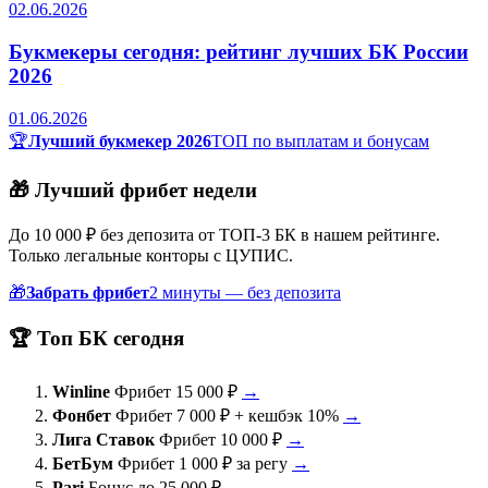
02.06.2026
Букмекеры сегодня: рейтинг лучших БК России
2026
01.06.2026
🏆
Лучший букмекер 2026
ТОП по выплатам и бонусам
🎁 Лучший фрибет недели
До 10 000 ₽ без депозита от ТОП-3 БК в нашем рейтинге.
Только легальные конторы с ЦУПИС.
🎁
Забрать фрибет
2 минуты — без депозита
🏆 Топ БК сегодня
Winline
Фрибет 15 000 ₽
→
Фонбет
Фрибет 7 000 ₽ + кешбэк 10%
→
Лига Ставок
Фрибет 10 000 ₽
→
БетБум
Фрибет 1 000 ₽ за регу
→
Pari
Бонус до 25 000 ₽
→