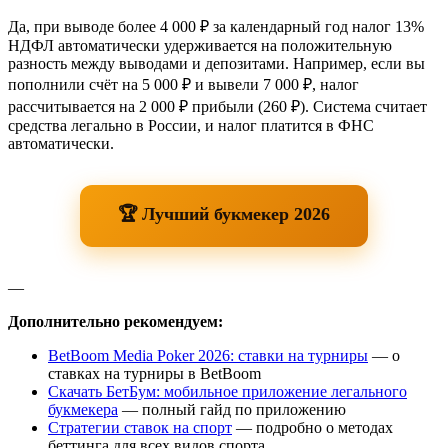
Да, при выводе более 4 000 ₽ за календарный год налог 13%
НДФЛ автоматически удерживается на положительную
разность между выводами и депозитами. Например, если вы
пополнили счёт на 5 000 ₽ и вывели 7 000 ₽, налог
рассчитывается на 2 000 ₽ прибыли (260 ₽). Система считает
средства легально в России, и налог платится в ФНС
автоматически.
🏆 Лучший букмекер 2026
—
Дополнительно рекомендуем:
BetBoom Media Poker 2026: ставки на турниры
— о
ставках на турниры в BetBoom
Скачать БетБум: мобильное приложение легального
букмекера
— полный гайд по приложению
Стратегии ставок на спорт
— подробно о методах
беттинга для всех видов спорта