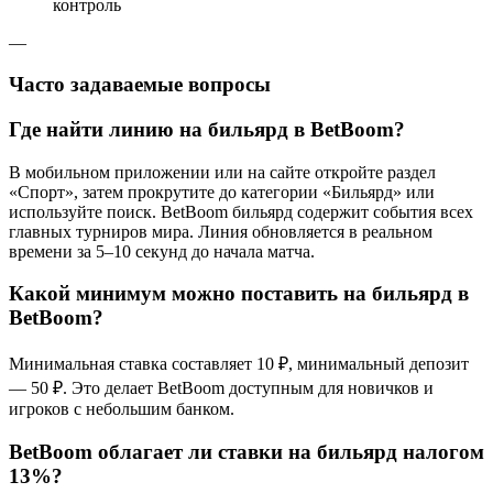
контроль
—
Часто задаваемые вопросы
Где найти линию на бильярд в BetBoom?
В мобильном приложении или на сайте откройте раздел
«Спорт», затем прокрутите до категории «Бильярд» или
используйте поиск. BetBoom бильярд содержит события всех
главных турниров мира. Линия обновляется в реальном
времени за 5–10 секунд до начала матча.
Какой минимум можно поставить на бильярд в
BetBoom?
Минимальная ставка составляет 10 ₽, минимальный депозит
— 50 ₽. Это делает BetBoom доступным для новичков и
игроков с небольшим банком.
BetBoom облагает ли ставки на бильярд налогом
13%?