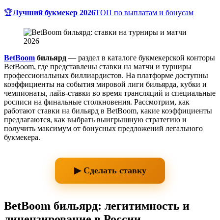
🏆
Лучший букмекер 2026
ТОП по выплатам и бонусам
BetBoom
бильярд
— раздел в каталоге букмекерской конторы
BetBoom, где представлены ставки на матчи и турниры
профессиональных биллиардистов. На платформе доступны
коэффициенты на события мировой лиги бильярда, кубки и
чемпионаты, лайв-ставки во время трансляций и специальные
росписи на финальные столкновения. Рассмотрим, как
работают ставки на бильярд в BetBoom, какие коэффициенты
предлагаются, как выбрать выигрышную стратегию и
получить максимум от бонусных предложений легального
букмекера.
▶ Сделать ставку
BetBoom бильярд: легитимность и
лицензирование в России