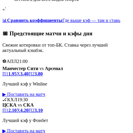
«`
📊
Сравнить коэффициенты
Где выше кэф — там и ставь
📅 Предстоящие матчи и кэфы дня
Свежие котировки от топ-БК. Ставка через лучший
актуальный кэшбэк.
⚽
АПЛ
21:00
Манчестер Сити
vs
Арсенал
П1
1.95
X
3.40
П2
3.80
Лучший кэф у Winline
▶ Поставить на матч
🏒
КХЛ
19:30
ЦСКА
vs
СКА
П1
2.10
X
4.20
П2
3.10
Лучший кэф у Фонбет
▶ Поставить на матч