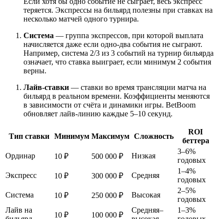
Если хотя бы одно событие не сыграет, весь экспресс
теряется. Экспрессы на бильярд полезны при ставках на
несколько матчей одного турнира.
Система
— группа экспрессов, при которой выплата
начисляется даже если одно-два события не сыграют.
Например, система 2/3 из 3 событий на турнир бильярда
означает, что ставка выиграет, если минимум 2 события
верны.
Лайв-ставки
— ставки во время трансляции матча на
бильярд в реальном времени. Коэффициенты меняются
в зависимости от счёта и динамики игры. BetBoom
обновляет лайв-линию каждые 5–10 секунд.
ROI
Тип ставки
Минимум
Максимум
Сложность
беттера
3–6%
Ординар
Низкая
10 ₽
500 000 ₽
годовых
1–4%
Экспресс
Средняя
10 ₽
300 000 ₽
годовых
2–5%
Система
Высокая
10 ₽
250 000 ₽
годовых
Лайв на
Средняя–
1–3%
10 ₽
100 000 ₽
бильярд
высокая
годовых