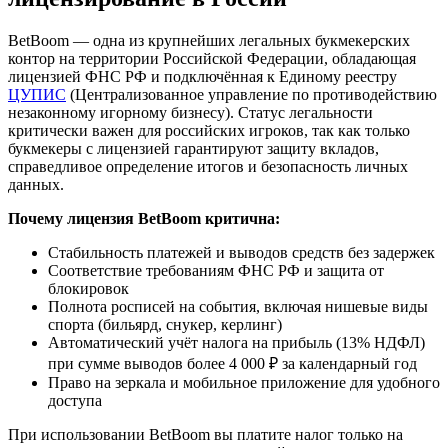
BetBoom — одна из крупнейших легальных букмекерских
контор на территории Российской Федерации, обладающая
лицензией ФНС РФ и подключённая к Единому реестру
ЦУПИС
(Централизованное управление по противодействию
незаконному игорному бизнесу). Статус легальности
критически важен для российских игроков, так как только
букмекеры с лицензией гарантируют защиту вкладов,
справедливое определение итогов и безопасность личных
данных.
Почему лицензия BetBoom критична:
Стабильность платежей и выводов средств без задержек
Соответствие требованиям ФНС РФ и защита от
блокировок
Полнота росписей на события, включая нишевые виды
спорта (бильярд, снукер, керлинг)
Автоматический учёт налога на прибыль (13% НДФЛ)
при сумме выводов более 4 000 ₽ за календарный год
Право на зеркала и мобильное приложение для удобного
доступа
При использовании BetBoom вы платите налог только на