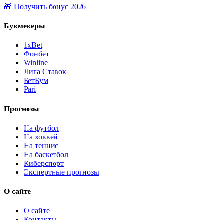
🎁 Получить бонус 2026
Букмекеры
1xBet
Фонбет
Winline
Лига Ставок
БетБум
Pari
Прогнозы
На футбол
На хоккей
На теннис
На баскетбол
Киберспорт
Экспертные прогнозы
О сайте
О сайте
Контакты