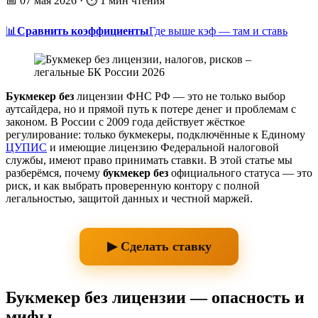
📅
07 мая 2026
·
⏱ 1 мин чтения
📊
Сравнить коэффициенты
Где выше кэф — там и ставь
Букмекер без
лицензии ФНС РФ — это не только выбор
аутсайдера, но и прямой путь к потере денег и проблемам с
законом. В России с 2009 года действует жёсткое
регулирование: только букмекеры, подключённые к Единому
ЦУПИС
и имеющие лицензию Федеральной налоговой
службы, имеют право принимать ставки. В этой статье мы
разберёмся, почему
букмекер без
официального статуса — это
риск, и как выбрать проверенную контору с полной
легальностью, защитой данных и честной маржей.
▶ Сделать ставку
Букмекер без лицензии — опасность и
мифы