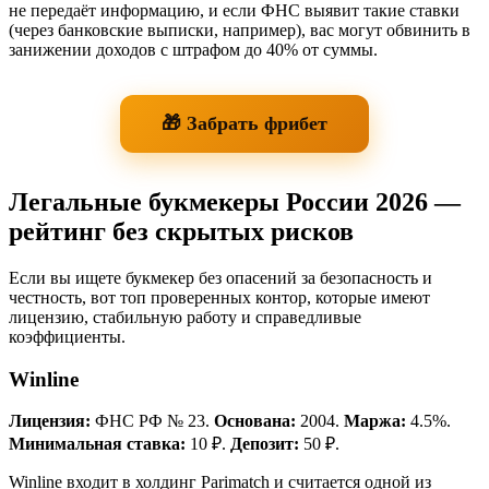
не передаёт информацию, и если ФНС выявит такие ставки
(через банковские выписки, например), вас могут обвинить в
занижении доходов с штрафом до 40% от суммы.
🎁 Забрать фрибет
Легальные букмекеры России 2026 —
рейтинг без скрытых рисков
Если вы ищете букмекер без опасений за безопасность и
честность, вот топ проверенных контор, которые имеют
лицензию, стабильную работу и справедливые
коэффициенты.
Winline
Лицензия:
ФНС РФ № 23.
Основана:
2004.
Маржа:
4.5%.
Минимальная ставка:
10 ₽.
Депозит:
50 ₽.
Winline входит в холдинг Parimatch и считается одной из