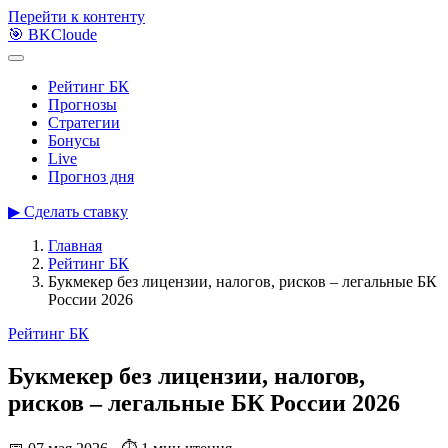
Перейти к контенту
🎯
BK
Cloude
Рейтинг БК
Прогнозы
Стратегии
Бонусы
Live
Прогноз дня
▶ Сделать ставку
Главная
Рейтинг БК
Букмекер без лицензии, налогов, рисков – легальные БК
России 2026
Рейтинг БК
Букмекер без лицензии, налогов,
рисков – легальные БК России 2026