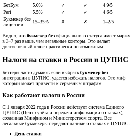
БетБум
5.0%
4.9/5
✓
✓
Pari
5.5%
4.6/5
✓
✓
Букмекер без
15–35%
✗
✗
1–2/5
лицензии
Видно, что
букмекер без
официального статуса имеет маржу
в 3–7 раз выше, чем легальные конторы. Это делает
долгосрочный плюс практически невозможным.
Налоги на ставки в России и ЦУПИС
Беттеры часто думают: если выбрать
букмекер без
интеграции в ЦУПИС, удастся избежать налогов. Это миф,
который может привести к серьёзным штрафам.
Как работают налоги в России
С 1 января 2022 года в России действует система Единого
ЦУПИС (Центр учёта и передачи информации о ставках),
созданная Минфином и Министерством спорта. Все
легальные букмекеры передают данные о ставках в ЦУПИС:
День ставки