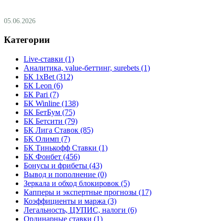
Прогноз дня 05.06.2026: Испания — Германия, полуфинал
Лиги наций УЕФА — лучший матч пятницы
05.06.2026
Категории
Live-ставки
(1)
Аналитика, value-беттинг, surebets
(1)
БК 1xBet
(312)
БК Leon
(6)
БК Pari
(7)
БК Winline
(138)
БК БетБум
(75)
БК Бетсити
(79)
БК Лига Ставок
(85)
БК Олимп
(7)
БК Тинькофф Ставки
(1)
БК Фонбет
(456)
Бонусы и фрибеты
(43)
Вывод и пополнение
(0)
Зеркала и обход блокировок
(5)
Капперы и экспертные прогнозы
(17)
Коэффициенты и маржа
(3)
Легальность, ЦУПИС, налоги
(6)
Ординарные ставки
(1)