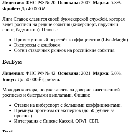
Лицензия:
ФНС РФ № 20.
Основана:
2007.
Маржа:
5.8%.
Фрибет:
До 40 000 ₽.
Лига Ставок славится своей букмекерской службой, которая
ведёт росписи на редкие события (киберспорт, парусный
спорт, бадминтон). Плюсы:
Промежуточный пересчёт коэффициентов (Live-Margin).
Экспрессы с кэшбэком.
Сотни ставочных рынков на российские события.
БетБум
Лицензия:
ФНС РФ № 42.
Основана:
2021.
Маржа:
5.0%.
Бонус:
До 50 000 ₽ фрибета.
Молодая контора, но уже завоевала доверие качественной
росписью и быстрыми выплатами. Фишки:
Ставки на киберспорт с большими коэффициентами.
Премиум-прогнозы от экспертов (до 50 рублей за
прогноз).
Интеграция с Яндекс.Кассой, QIWI, СБП.