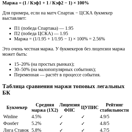
Маржа = (1 / Кэф1 + 1 / Кэф2 − 1) × 100%
Для примера, если на матч Спартак − ЦСКА букмекер
выставляет:
П1 (победа Спартака) — 1.95
П2 (победа ЦСКА) — 1.95
Маржа = (1/1.95 + 1/1.95 − 1) × 100% = 2.56%
Это очень честная маржа. У букмекеров без лицензии маржа
может быть:
15–20% (на простых рынках);
30–50% (на малопопулярных событиях);
Переменная — растёт в процессе события.
Таблица сравнения маржи топовых легальных
БК
Средняя
Лицензия
Рейтинг
Букмекер
ЦУПИС
маржа (1X2)
ФНС
стабильности
Winline
4.5%
4.9/5
✓
✓
Фонбет
5.2%
4.8/5
✓
✓
Лига Ставок
5.8%
4.7/5
✓
✓