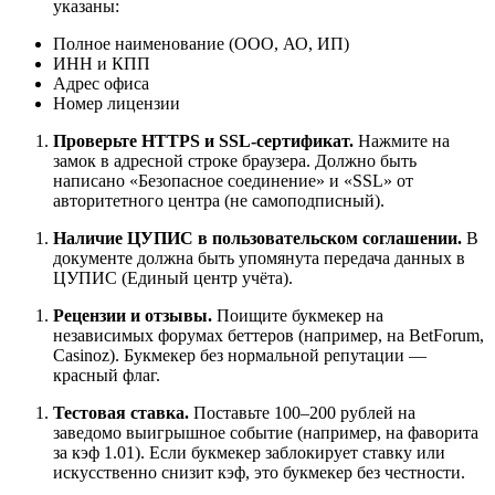
указаны:
Полное наименование (ООО, АО, ИП)
ИНН и КПП
Адрес офиса
Номер лицензии
Проверьте HTTPS и SSL-сертификат.
Нажмите на
замок в адресной строке браузера. Должно быть
написано «Безопасное соединение» и «SSL» от
авторитетного центра (не самоподписный).
Наличие ЦУПИС в пользовательском соглашении.
В
документе должна быть упомянута передача данных в
ЦУПИС (Единый центр учёта).
Рецензии и отзывы.
Поищите букмекер на
независимых форумах беттеров (например, на BetForum,
Casinoz). Букмекер без нормальной репутации —
красный флаг.
Тестовая ставка.
Поставьте 100–200 рублей на
заведомо выигрышное событие (например, на фаворита
за кэф 1.01). Если букмекер заблокирует ставку или
искусственно снизит кэф, это букмекер без честности.