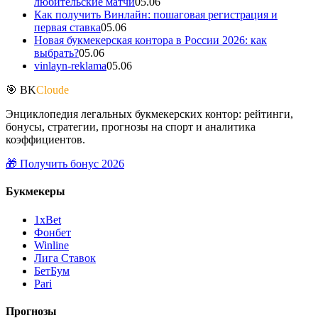
любительские матчи
05.06
Как получить Винлайн: пошаговая регистрация и
первая ставка
05.06
Новая букмекерская контора в России 2026: как
выбрать?
05.06
vinlayn-reklama
05.06
🎯
BK
Cloude
Энциклопедия легальных букмекерских контор: рейтинги,
бонусы, стратегии, прогнозы на спорт и аналитика
коэффициентов.
🎁 Получить бонус 2026
Букмекеры
1xBet
Фонбет
Winline
Лига Ставок
БетБум
Pari
Прогнозы