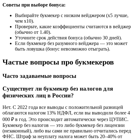
Советы при выборе бонуса:
Выбирайте букмекер с низким вейджером (x5 лучше,
чем x10).
Проверьте, какие коэффициенты считаются в вейджер
(обычно от 1.40).
Уточните срок действия бонуса (обычно 30 дней).
Если букмекер без разумного вейджера — это может
быть ловушка (бонус невозможно отыграть).
Частые вопросы про букмекеров
Часто задаваемые вопросы
Существует ли букмекер без налогов для
физических лиц в России?
Нет. С 2022 года все выводы с положительной разницей
облагаются налогом 13% НДФЛ, если вы выводили более 4
000 ₽ в год. Это происходит автоматически через ЦУПИС.
Букмекер без налогов — это либо букмекер без лицензии
(незаконный), либо вы сами не правильно отчитались перед
ФНС. Штраф за неуплату налога может быть 20–40% от