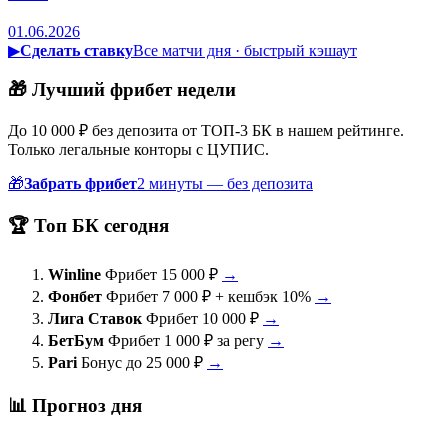
01.06.2026
▶
Сделать ставку
Все матчи дня · быстрый кэшаут
🎁 Лучший фрибет недели
До 10 000 ₽ без депозита от ТОП-3 БК в нашем рейтинге.
Только легальные конторы с ЦУПИС.
🎁
Забрать фрибет
2 минуты — без депозита
🏆 Топ БК сегодня
Winline
Фрибет 15 000 ₽
→
Фонбет
Фрибет 7 000 ₽ + кешбэк 10%
→
Лига Ставок
Фрибет 10 000 ₽
→
БетБум
Фрибет 1 000 ₽ за регу
→
Pari
Бонус до 25 000 ₽
→
📊 Прогноз дня