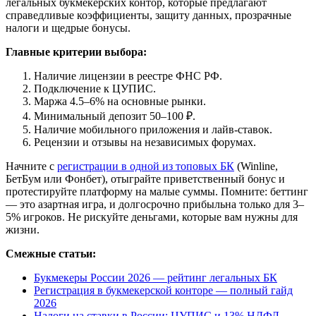
легальных букмекерских контор, которые предлагают
справедливые коэффициенты, защиту данных, прозрачные
налоги и щедрые бонусы.
Главные критерии выбора:
Наличие лицензии в реестре ФНС РФ.
Подключение к ЦУПИС.
Маржа 4.5–6% на основные рынки.
Минимальный депозит 50–100 ₽.
Наличие мобильного приложения и лайв-ставок.
Рецензии и отзывы на независимых форумах.
Начните с
регистрации в одной из топовых БК
(Winline,
БетБум или Фонбет), отыграйте приветственный бонус и
протестируйте платформу на малые суммы. Помните: беттинг
— это азартная игра, и долгосрочно прибыльна только для 3–
5% игроков. Не рискуйте деньгами, которые вам нужны для
жизни.
Смежные статьи:
Букмекеры России 2026 — рейтинг легальных БК
Регистрация в букмекерской конторе — полный гайд
2026
Налоги на ставки в России: ЦУПИС и 13% НДФЛ