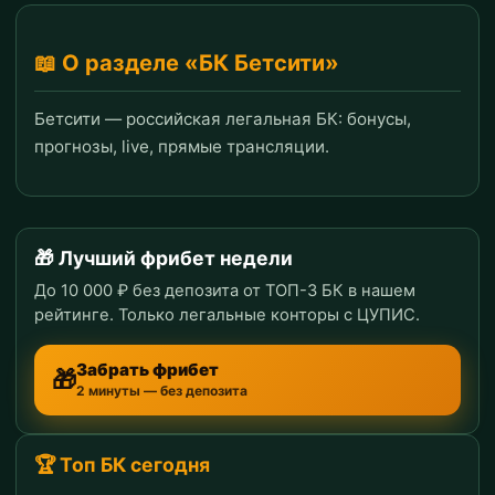
а
г
📖 О разделе «БК Бетсити»
и
н
Бетсити — российская легальная БК: бонусы,
а
прогнозы, live, прямые трансляции.
ц
и
я
з
а
🎁 Лучший фрибет недели
п
До 10 000 ₽ без депозита от ТОП-3 БК в нашем
и
рейтинге. Только легальные конторы с ЦУПИС.
с
е
Забрать фрибет
🎁
й
2 минуты — без депозита
🏆 Топ БК сегодня