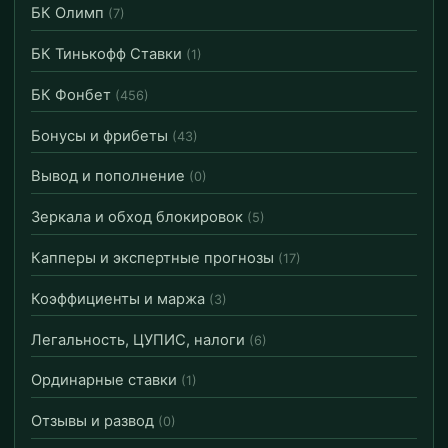
БК Олимп
(7)
БК Тинькофф Ставки
(1)
БК Фонбет
(456)
Бонусы и фрибеты
(43)
Вывод и пополнение
(0)
Зеркала и обход блокировок
(5)
Капперы и экспертные прогнозы
(17)
Коэффициенты и маржа
(3)
Легальность, ЦУПИС, налоги
(6)
Ординарные ставки
(1)
Отзывы и развод
(0)