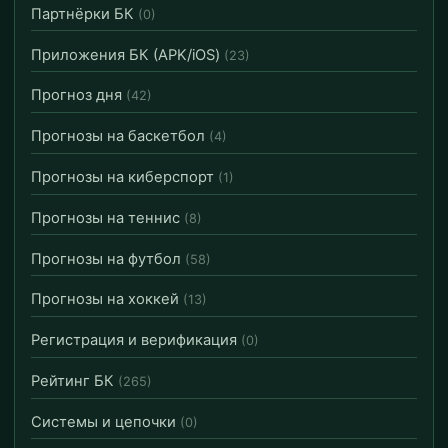
Партнёрки БК
(0)
Приложения БК (APK/iOS)
(23)
Прогноз дня
(42)
Прогнозы на баскетбол
(4)
Прогнозы на киберспорт
(1)
Прогнозы на теннис
(8)
Прогнозы на футбол
(58)
Прогнозы на хоккей
(13)
Регистрация и верификация
(0)
Рейтинг БК
(265)
Системы и цепочки
(0)