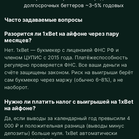
долгосрочных беттеров ~3–5% годовых
Часто задаваемые вопросы
Разорится ли 1xBet на айфоне через пару
месяцев?
Нет. 1xBet — букмекер с лицензией ФНС РФ и
членом ЦУПИС с 2015 года. Платёжеспособность
регулярно проверяется ФНС. Все ваши деньги на
счёте защищены законом. Риск на выигрыши берёт
сам букмекер через маржу (обычно 6–8%), а не
наоборот.
Нужно ли платить налог с выигрышей на 1xBet
на айфоне?
Да, если выводы за календарный год превысили 4
000 ₽ и положительная разница (выводы минус
депозиты) больше нуля. 1xBet автоматически