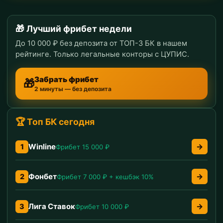
🎁 Лучший фрибет недели
До 10 000 ₽ без депозита от ТОП-3 БК в нашем
рейтинге. Только легальные конторы с ЦУПИС.
Забрать фрибет
🎁
2 минуты — без депозита
🏆 Топ БК сегодня
Winline
→
Фрибет 15 000 ₽
Фонбет
→
Фрибет 7 000 ₽ + кешбэк 10%
Лига Ставок
→
Фрибет 10 000 ₽