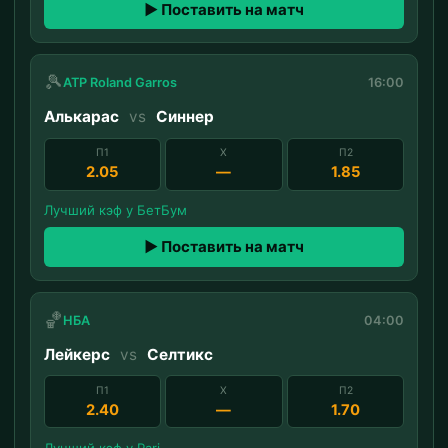
▶ Поставить на матч
🎾
ATP Roland Garros
16:00
Алькарас
vs
Синнер
П1
X
П2
2.05
—
1.85
Лучший кэф у БетБум
▶ Поставить на матч
🏀
НБА
04:00
Лейкерс
vs
Селтикс
П1
X
П2
2.40
—
1.70
Лучший кэф у Pari