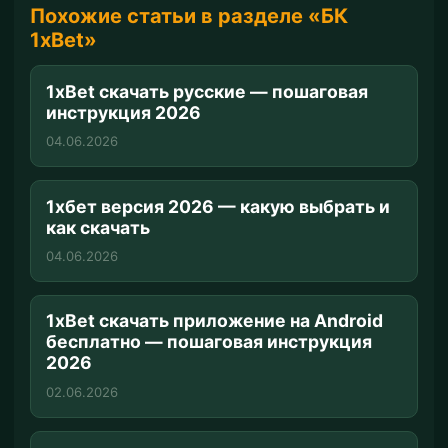
Похожие статьи в разделе «БК
1xBet»
1xBet скачать русские — пошаговая
инструкция 2026
04.06.2026
1хбет версия 2026 — какую выбрать и
как скачать
04.06.2026
1xBet скачать приложение на Android
бесплатно — пошаговая инструкция
2026
02.06.2026