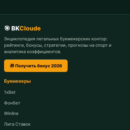
🎯
BK
Cloude
Энциклопедия легальных букмекерских контор:
рейтинги, бонусы, стратегии, прогнозы на спорт и
аналитика коэффициентов.
🎁 Получить бонус 2026
Букмекеры
1xBet
Фонбет
Winline
Лига Ставок