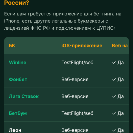
России?
Если вам требуется приложение для беттинга на
iPhone, есть другие легальные букмекеры с
лицензией ФНС РФ и подключением к ЦУПИС:
БК
iOS-приложение
Веб на i
Winline
TestFlight/веб
✓ Да
Фонбет
Веб-версия
✓ Да
Лига Ставок
Веб-версия
✓ Да
БетБум
TestFlight/веб
✓ Да
Леон
Веб-версия
✓ Да