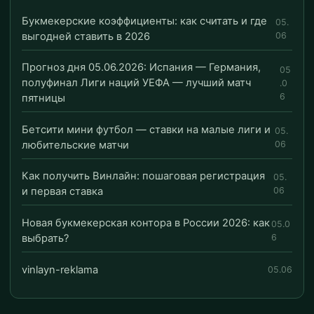
Букмекерские коэффициенты: как считать и где
05.
выгодней ставить в 2026
06
Прогноз дня 05.06.2026: Испания — Германия,
05
полуфинал Лиги наций УЕФА — лучший матч
.0
6
пятницы
Бетсити мини футбол — ставки на малые лиги и
05.
любительские матчи
06
Как получить Винлайн: пошаговая регистрация
05.
и первая ставка
06
Новая букмекерская контора в России 2026: как
05.0
выбрать?
6
vinlayn-reklama
05.06