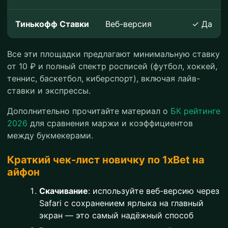
Тинькофф Ставки
Веб-версия
✓ Да
Все эти площадки предлагают минимальную ставку
от 10 ₽ и полный спектр росписей (футбол, хоккей,
теннис, баскетбол, киберспорт), включая лайв-
ставки и экспрессы.
Дополнительно прочитайте материал о
БК рейтинге
2026
для сравнения маржи и коэффициентов
между букмекерами.
Краткий чек-лист новичку по 1xBet на
айфон
Скачивание
: используйте веб-версию через
Safari с сохранением ярлыка на главный
экран — это самый надёжный способ