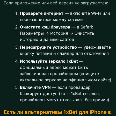
Если приложение или веб-версия не загружается:
Проверьте интернет
— включите Wi-Fi или
переключитесь между сетями
Очистите кэш браузера
— в Safari:
Параметры → История → Очистить
историю и данные сайтов
Перезагрузите устройство
— удерживайте
кнопку питания и слайдер для отключения
Используйте зеркало 1xBet
—
официальный адрес может быть
заблокирован провайдером (поищите
актуальное зеркало на официальном сайте)
Включите VPN
— если провайдер
блокирует доступ (хотя 1xBet легален,
провайдеры могут отказывать без причин)
Есть ли альтернативы 1xBet для iPhone в