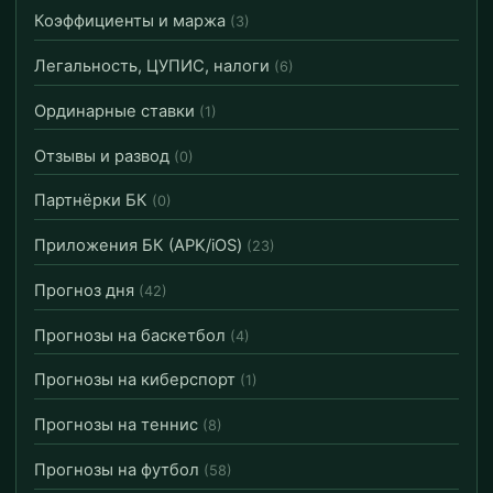
Коэффициенты и маржа
(3)
Легальность, ЦУПИС, налоги
(6)
Ординарные ставки
(1)
Отзывы и развод
(0)
Партнёрки БК
(0)
Приложения БК (APK/iOS)
(23)
Прогноз дня
(42)
Прогнозы на баскетбол
(4)
Прогнозы на киберспорт
(1)
Прогнозы на теннис
(8)
Прогнозы на футбол
(58)