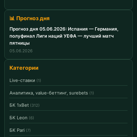
📊 Прогноз дня
Прогноз дня 05.06.2026: Испания — Германия,
полуфинал Лиги наций УЕФА — лучший матч
пятницы
05.06.2026
Категории
Live-ставки
(1)
Аналитика, value-беттинг, surebets
(1)
БК 1xBet
(312)
БК Leon
(6)
БК Pari
(7)