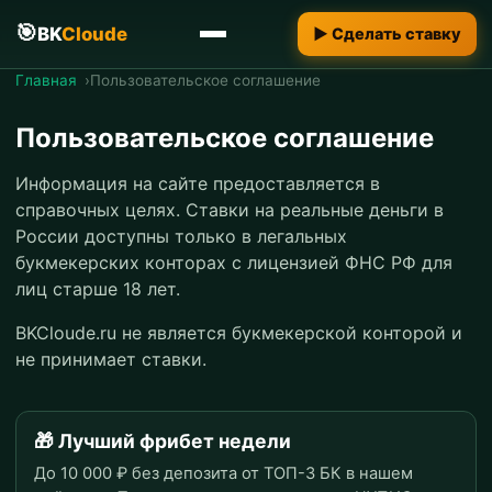
🎯
BK
Cloude
▶ Сделать ставку
Главная
Пользовательское соглашение
Пользовательское соглашение
Информация на сайте предоставляется в
справочных целях. Ставки на реальные деньги в
России доступны только в легальных
букмекерских конторах с лицензией ФНС РФ для
лиц старше 18 лет.
BKCloude.ru не является букмекерской конторой и
не принимает ставки.
🎁 Лучший фрибет недели
До 10 000 ₽ без депозита от ТОП-3 БК в нашем