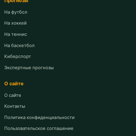
Прогнозы
На футбол
На хоккей
На теннис
На баскетбол
Киберспорт
Экспертные прогнозы
О сайте
О сайте
Контакты
Политика конфиденциальности
Пользовательское соглашение