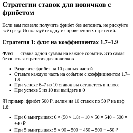
Стратегии ставок для новичков с
фрибетом
Если вам повезло получить фрибет без депозита, не рискуйте
всё сразу. Используйте одну из проверенных стратегий.
Стратегия 1: флэт на коэффициентах 1.7–1.9
Флэт
— ставка одной суммы на каждое событие. Это самая
безопасная стратегия для новичков.
Разделите фрибет на 10 равных частей
Ставьте каждую часть на событие с коэффициентом 1.7–
1.9
При успехе 6–7 из 10 ставок вы останетесь в плюсе
При успехе 5 из 10 вы выйдете в 0
例 пример: фрибет 500 ₽, делим на 10 ставок по 50 ₽ на кэф
1.8:
При 6 выигрышах: 6 × (50 × 1.8) – 10 × 50 = 540 – 500 =
+40 ₽
При 5 выигрышах: 5 × 90 – 500 = 450 – 500 = –50 ₽