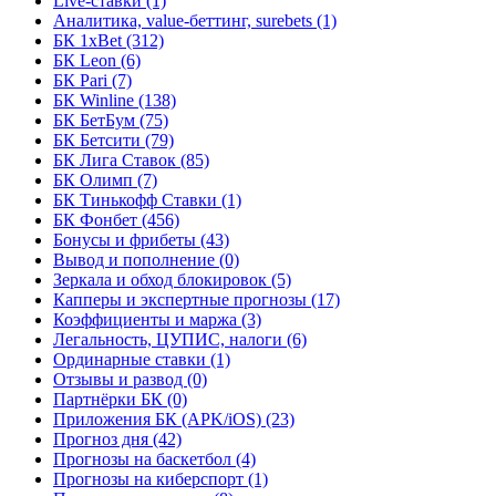
Live-ставки
(1)
Аналитика, value-беттинг, surebets
(1)
БК 1xBet
(312)
БК Leon
(6)
БК Pari
(7)
БК Winline
(138)
БК БетБум
(75)
БК Бетсити
(79)
БК Лига Ставок
(85)
БК Олимп
(7)
БК Тинькофф Ставки
(1)
БК Фонбет
(456)
Бонусы и фрибеты
(43)
Вывод и пополнение
(0)
Зеркала и обход блокировок
(5)
Капперы и экспертные прогнозы
(17)
Коэффициенты и маржа
(3)
Легальность, ЦУПИС, налоги
(6)
Ординарные ставки
(1)
Отзывы и развод
(0)
Партнёрки БК
(0)
Приложения БК (APK/iOS)
(23)
Прогноз дня
(42)
Прогнозы на баскетбол
(4)
Прогнозы на киберспорт
(1)