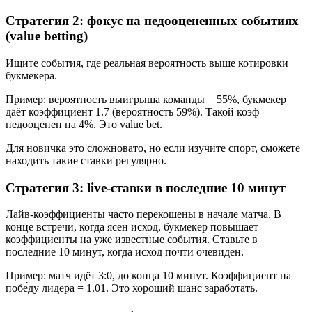
Стратегия 2: фокус на недооцененных событиях
(value betting)
Ищите события, где реальная вероятность выше котировки
букмекера.
Пример: вероятность выигрыша команды = 55%, букмекер
даёт коэффициент 1.7 (вероятность 59%). Такой коэф
недооценен на 4%. Это value bet.
Для новичка это сложновато, но если изучите спорт, сможете
находить такие ставки регулярно.
Стратегия 3: live-ставки в последние 10 минут
Лайв-коэффициенты часто перекошены в начале матча. В
конце встречи, когда ясен исход, букмекер повышает
коэффициенты на уже известные события. Ставьте в
последние 10 минут, когда исход почти очевиден.
Пример: матч идёт 3:0, до конца 10 минут. Коэффициент на
побе́ду лидера = 1.01. Это хороший шанс заработать.