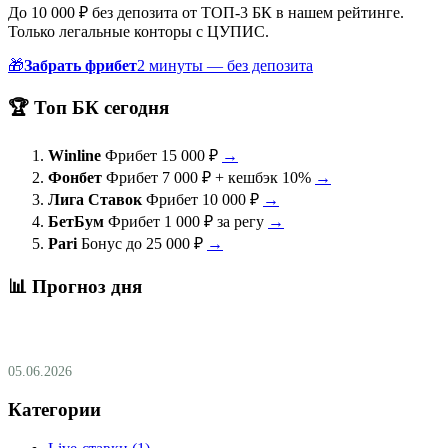
До 10 000 ₽ без депозита от ТОП-3 БК в нашем рейтинге.
Только легальные конторы с ЦУПИС.
🎁
Забрать фрибет
2 минуты — без депозита
🏆 Топ БК сегодня
Winline
Фрибет 15 000 ₽
→
Фонбет
Фрибет 7 000 ₽ + кешбэк 10%
→
Лига Ставок
Фрибет 10 000 ₽
→
БетБум
Фрибет 1 000 ₽ за регу
→
Pari
Бонус до 25 000 ₽
→
📊 Прогноз дня
Прогноз дня 05.06.2026: Испания — Германия, полуфинал
Лиги наций УЕФА — лучший матч пятницы
05.06.2026
Категории