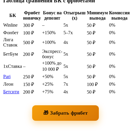
Таблица сравнения БК с фрибетами
Фрибет
Бонус на
Отыгрыш
Минимум
Комиссия
БК
новичку
депозит
(x)
вывода
вывода
Winline
–
5x
0%
300 ₽
50 ₽
Фонбет
+150%
5–7x
0%
100 ₽
50 ₽
Лига
+100%
4x
0%
500 ₽
50 ₽
Ставок
Экспресс-
БетБум
5x
0%
200 ₽
50 ₽
бонус
+100% до
1xСтавка
–
5x
0%
50 ₽
10 000 ₽
Pari
+50%
5x
0%
250 ₽
50 ₽
Леон
+25%
7x
0%
150 ₽
100 ₽
Бетсити
+75%
4x
0%
200 ₽
50 ₽
🎁 Забрать фрибет