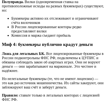
Полуправда.
Вилки (одновременная ставка на
противоположные исходы на разных букмекерах) существуют,
но:
Букмекеры активно их отслеживают и ограничивают
счёта вилочников
В России лицензированные конторы редко
предоставляют вилки
Комиссия и маржа съедают прибыль
Миф 4: букмекеры публично крадут деньги
Ложь для легальных БК.
Все лицензированные букмекеры в
России подконтрольны ФНС РФ, подключены к ЦУПИС и
обязаны соблюдать закон об азартных играх. Они не воруют
деньги — они зарабатывают на маржинале. Это честнее и
надёжнее.
Но нелегальные букмекеры (те, что не имеют лицензии) —
это как раз источник мошенничества. Их сайты хакеруют, они
заблокируют ваш счёт и заберут деньги.
Правило:
ставьте только в легальных конторах с лицензией
ФНС РФ.