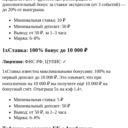
дополнительный бонус за ставки экспрессов (от 3 событий) —
до 20% от выигрыша.
Минимальная ставка: 10 ₽
Минимальный депозит: 50 ₽
Вывод: от 50 ₽, за 1–3 часа
Маржа: 6–8%
1xСтавка: 100% бонус до 10 000 ₽
Лицензия:
ФНС РФ, ЦУПИС ✓
1xСтавка известна максимальными бонусами: 100% на
первый депозит до 10 000 ₽. Это означает, что при
пополнении на 10 000 ₽ вы получите ещё 10 000 ₽ на
бонусный счёт. Отыгрыш 5x на кэф 1.4+.
Минимальная ставка: 5 ₽
Минимальный депозит: 50 ₽
Вывод: от 50 ₽, за 1–2 часа
Маржа: 6–8%