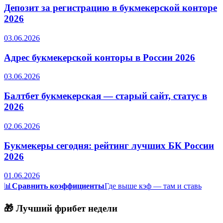
Депозит за регистрацию в букмекерской конторе
2026
03.06.2026
Адрес букмекерской конторы в России 2026
03.06.2026
Балтбет букмекерская — старый сайт, статус в
2026
02.06.2026
Букмекеры сегодня: рейтинг лучших БК России
2026
01.06.2026
📊
Сравнить коэффициенты
Где выше кэф — там и ставь
🎁 Лучший фрибет недели