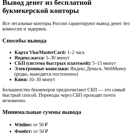
Вывод денег из бесплатной
букмекерской конторы
Все легальные конторы России гарантируют вывод денег без
комиссии и задержек.
Способы вывода
Карта Visa/MasterCard:
1–2 часа
Яндекс.касса:
5–30 минут
СБП (система быстрых платежей):
5–15 минут
Электронные кошельки:
Яндекс.Деньги, WebMoney
(редко, выводятся постепенно)
Киви:
10–30 минут
Большинство букмекеров предпочитают СБП — это самый
быстрый способ. Переводы через СБП проходят почти
мгновенно.
Минимальные суммы вывода
Winline:
от 50 ₽
Фонбет:
от 50 ₽