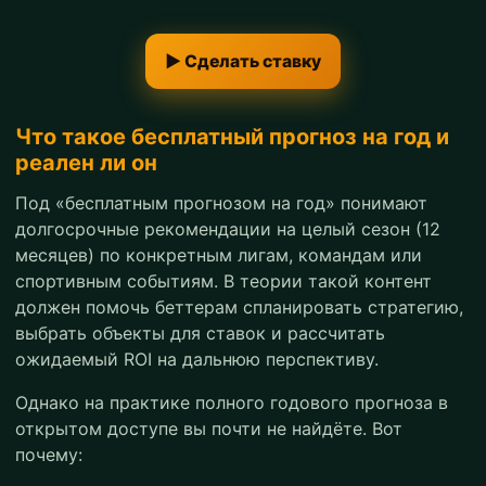
▶ Сделать ставку
Что такое бесплатный прогноз на год и
реален ли он
Под «бесплатным прогнозом на год» понимают
долгосрочные рекомендации на целый сезон (12
месяцев) по конкретным лигам, командам или
спортивным событиям. В теории такой контент
должен помочь беттерам спланировать стратегию,
выбрать объекты для ставок и рассчитать
ожидаемый ROI на дальнюю перспективу.
Однако на практике полного годового прогноза в
открытом доступе вы почти не найдёте. Вот
почему: