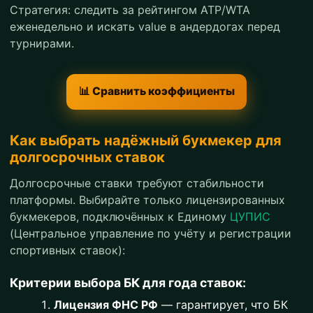
Стратегия: следить за рейтингом ATP/WTA
еженедельно и искать value в андердогах перед
турнирами.
📊 Сравнить коэффициенты
Как выбрать надёжный букмекер для
долгосрочных ставок
Долгосрочные ставки требуют стабильности
платформы. Выбирайте только лицензированных
букмекеров, подключённых к Единому
ЦУПИС
(Центральное управление по учёту и регистрации
спортивных ставок):
Критерии выбора БК для года ставок:
Лицензия ФНС РФ
— гарантирует, что БК