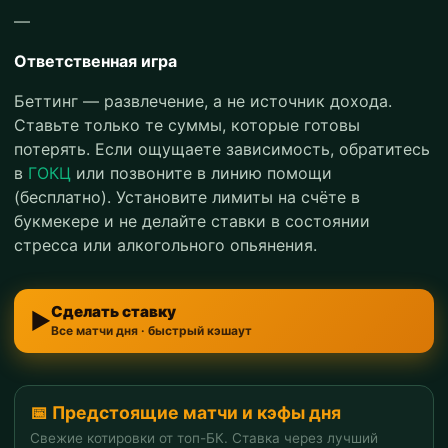
—
Ответственная игра
Беттинг — развлечение, а не источник дохода.
Ставьте только те суммы, которые готовы
потерять. Если ощущаете зависимость, обратитесь
в
ГОКЦ
или позвоните в линию помощи
(бесплатно). Установите лимиты на счёте в
букмекере и не делайте ставки в состоянии
стресса или алкогольного опьянения.
Сделать ставку
▶
Все матчи дня · быстрый кэшаут
📅 Предстоящие матчи и кэфы дня
Свежие котировки от топ-БК. Ставка через лучший