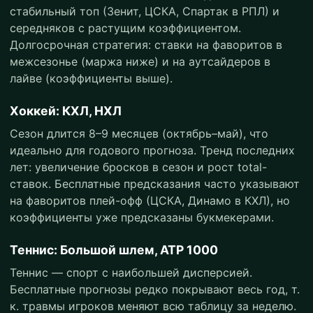
стабильный топ (Зенит, ЦСКА, Спартак в РПЛ) и
середняков с растущим коэффициентом.
Долгосрочная стратегия: ставки на фаворитов в
межсезонье (маржа ниже) и на аутсайдеров в
лайве (коэффициенты выше).
Хоккей: КХЛ, НХЛ
Сезон длится 8–9 месяцев (октябрь–май), что
идеально для годового прогноза. Тренд последних
лет: увеличение бросков в сезон и рост total-
ставок. Бесплатные предсказания часто указывают
на фаворитов плей-офф (ЦСКА, Динамо в КХЛ), но
коэффициенты уже предсказаны букмекерами.
Теннис: Большой шлем, ATP 1000
Теннис — спорт с наибольшей дисперсией.
Бесплатные прогнозы редко покрывают весь год, т.
к. травмы игроков меняют всю таблицу за неделю.