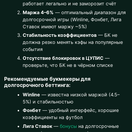
работает легально и не заморозит счёт
Маржа 4–6%
— оптимальный диапазон для
долгосрочной игры (Winline, Фонбет, Лига
Ставок имеют маржу ~5%)
Стабильность коэффициентов
— БК не
должна резко менять кэфы на популярные
события
Отсутствие блокировок в ЦУПИС
—
проверьте, что БК не в чёрном списке
Рекомендуемые букмекеры для
долгосрочного беттинга:
Winline
— известна низкой маржой (4.5–
5%) и стабильностью
Фонбет
— удобный интерфейс, хорошие
коэффициенты на футбол
Лига Ставок
—
бонусы
на долгосрочные