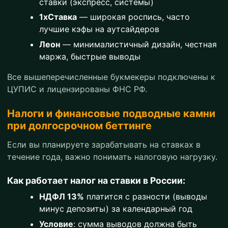
ставки (экспресс, системы)
1xСтавка
— широкая роспись, часто
лучшие кэфы на аутсайдеров
Леон
— минималистичный дизайн, честная
маржа, быстрые выводы
Все вышеперечисленные букмекеры подключены к
ЦУПИС и лицензированы ФНС РФ.
Налоги и финансовые подводные камни
при долгосрочном беттинге
Если вы планируете зарабатывать на ставках в
течение года, важно понимать налоговую нагрузку.
Как работает налог на ставки в России:
НДФЛ 13%
платится с разности (выводы
минус депозиты) за календарный год
Условие
: сумма выводов должна быть