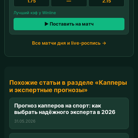
1.75
—
2.15
Лучший кэф у Winline
▶ Поставить на матч
Все матчи дня и live-роспись →
Похожие статьи в разделе «Капперы
и экспертные прогнозы»
Прогноз капперов на спорт: как
выбрать надёжного эксперта в 2026
31.05.2026