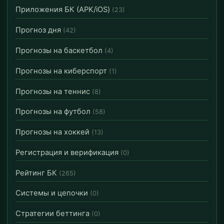
Приложения БК (APK/iOS)
(23)
Прогноз дня
(42)
Прогнозы на баскетбол
(4)
Прогнозы на киберспорт
(1)
Прогнозы на теннис
(8)
Прогнозы на футбол
(58)
Прогнозы на хоккей
(13)
Регистрация и верификация
(0)
Рейтинг БК
(265)
Системы и цепочки
(0)
Стратегии беттинга
(0)