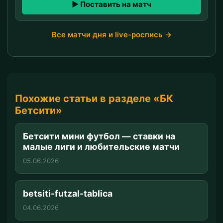
▶ Поставить на матч
Все матчи дня и live-роспись →
Похожие статьи в разделе «БК
Бетсити»
Бетсити мини футбол — ставки на
малые лиги и любительские матчи
05.06.2026
betsiti-futzal-tablica
04.06.2026