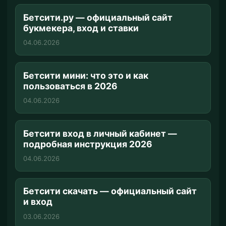
Бетсити.ру — официальный сайт
букмекера, вход и ставки
04.06.2026
Бетсити мини: что это и как
пользоваться в 2026
04.06.2026
Бетсити вход в личный кабинет —
подробная инструкция 2026
04.06.2026
Бетсити скачать — официальный сайт
и вход
03.06.2026