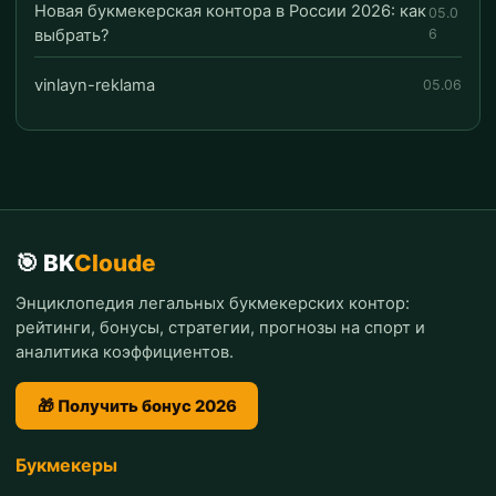
Новая букмекерская контора в России 2026: как
05.0
выбрать?
6
vinlayn-reklama
05.06
🎯
BK
Cloude
Энциклопедия легальных букмекерских контор:
рейтинги, бонусы, стратегии, прогнозы на спорт и
аналитика коэффициентов.
🎁 Получить бонус 2026
Букмекеры