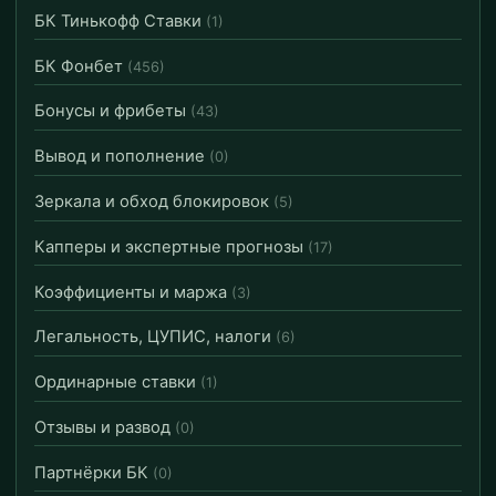
БК Тинькофф Ставки
(1)
БК Фонбет
(456)
Бонусы и фрибеты
(43)
Вывод и пополнение
(0)
Зеркала и обход блокировок
(5)
Капперы и экспертные прогнозы
(17)
Коэффициенты и маржа
(3)
Легальность, ЦУПИС, налоги
(6)
Ординарные ставки
(1)
Отзывы и развод
(0)
Партнёрки БК
(0)