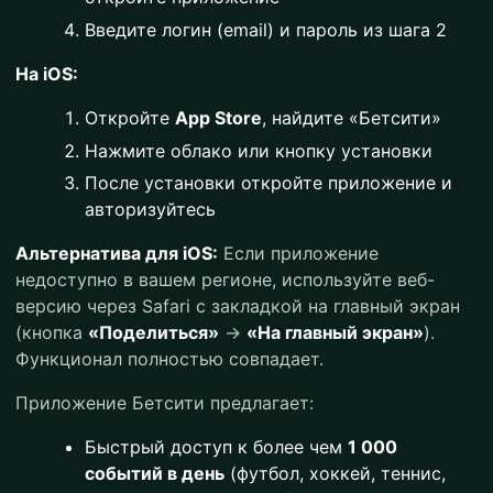
Введите логин (email) и пароль из шага 2
На iOS:
Откройте
App Store
, найдите «Бетсити»
Нажмите облако или кнопку установки
После установки откройте приложение и
авторизуйтесь
Альтернатива для iOS:
Если приложение
недоступно в вашем регионе, используйте веб-
версию через Safari с закладкой на главный экран
(кнопка
«Поделиться»
→
«На главный экран»
).
Функционал полностью совпадает.
Приложение Бетсити предлагает:
Быстрый доступ к более чем
1 000
событий в день
(футбол, хоккей, теннис,