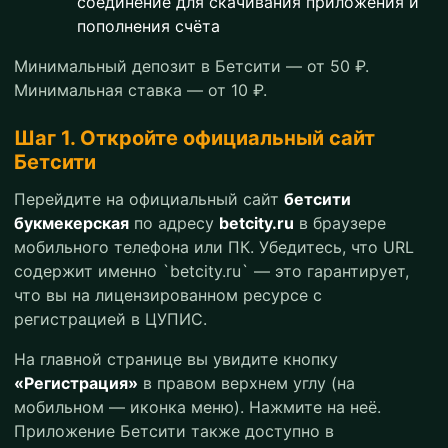
соединение для скачивания приложения и
пополнения счёта
Минимальный депозит в Бетсити — от 50 ₽.
Минимальная ставка — от 10 ₽.
Шаг 1. Откройте официальный сайт
Бетсити
Перейдите на официальный сайт
бетсити
букмекерская
по адресу
betcity.ru
в браузере
мобильного телефона или ПК. Убедитесь, что URL
содержит именно `betcity.ru` — это гарантирует,
что вы на лицензированном ресурсе с
регистрацией в ЦУПИС.
На главной странице вы увидите кнопку
«Регистрация»
в правом верхнем углу (на
мобильном — иконка меню). Нажмите на неё.
Приложение Бетсити также доступно в