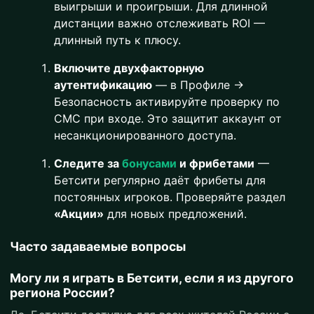
выигрыши и проигрыши. Для длинной
дистанции важно отслеживать ROI —
длинный путь к плюсу.
Включите двухфакторную
аутентификацию
— в Профиле →
Безопасность активируйте проверку по
СМС при входе. Это защитит аккаунт от
несанкционированного доступа.
Следите за
бонусами
и фрибетами
—
Бетсити регулярно даёт фрибеты для
постоянных игроков. Проверяйте раздел
«Акции»
для новых предложений.
Часто задаваемые вопросы
Могу ли я играть в Бетсити, если я из другого
региона России?