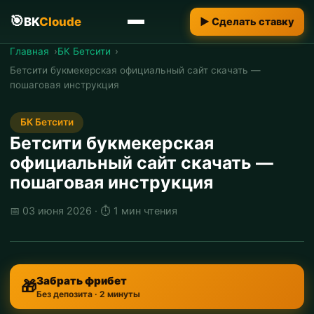
🎯
BK
Cloude
▶ Сделать ставку
Главная
БК Бетсити
Бетсити букмекерская официальный сайт скачать —
пошаговая инструкция
БК Бетсити
Бетсити букмекерская
официальный сайт скачать —
пошаговая инструкция
📅
03 июня 2026
·
⏱ 1 мин чтения
Забрать фрибет
🎁
Без депозита · 2 минуты