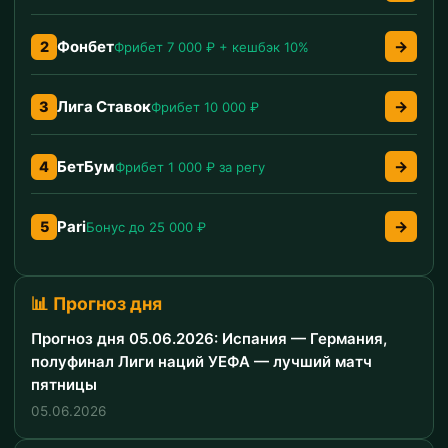
Фонбет
→
Фрибет 7 000 ₽ + кешбэк 10%
Лига Ставок
→
Фрибет 10 000 ₽
БетБум
→
Фрибет 1 000 ₽ за регу
Pari
→
Бонус до 25 000 ₽
📊 Прогноз дня
Прогноз дня 05.06.2026: Испания — Германия,
полуфинал Лиги наций УЕФА — лучший матч
пятницы
05.06.2026