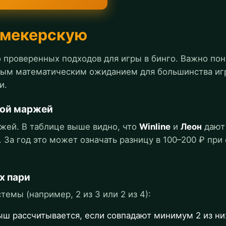
укмекерскую
проверенных подходов для игры в бинго. Важно пон
ным математическим ожиданием для большинства игр
и.
ной маржей
жей. В таблице выше видно, что
Winline
и
Леон
дают
За год это может означать разницу в 100–200 ₽ при 
х пари
емы (например, 2 из 3 или 2 из 4):
ыш рассчитывается, если совпадают минимум 2 из ни