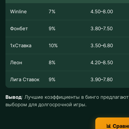
Winline
7%
4.50–8.00
Фонбет
9%
3.80–7.50
1xСтавка
10%
3.50–6.80
Леон
8%
4.20–8.50
Лига Ставок
9%
3.90–7.80
Вывод
: Лучшие коэффициенты в бинго предлагаю
выбором для долгосрочной игры.
📊 Срав