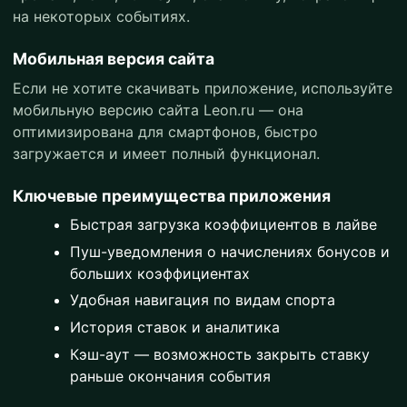
на некоторых событиях.
Мобильная версия сайта
Если не хотите скачивать приложение, используйте
мобильную версию сайта Leon.ru — она
оптимизирована для смартфонов, быстро
загружается и имеет полный функционал.
Ключевые преимущества приложения
Быстрая загрузка коэффициентов в лайве
Пуш-уведомления о начислениях бонусов и
больших коэффициентах
Удобная навигация по видам спорта
История ставок и аналитика
Кэш-аут — возможность закрыть ставку
раньше окончания события