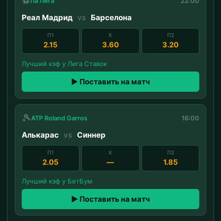
⚽
Ла Лига
22:00
Реал Мадрид
vs
Барселона
П1
X
П2
2.15
3.60
3.20
Лучший кэф у Лига Ставок
▶ Поставить на матч
🎾
ATP Roland Garros
16:00
Алькарас
vs
Синнер
П1
X
П2
2.05
—
1.85
Лучший кэф у БетБум
▶ Поставить на матч