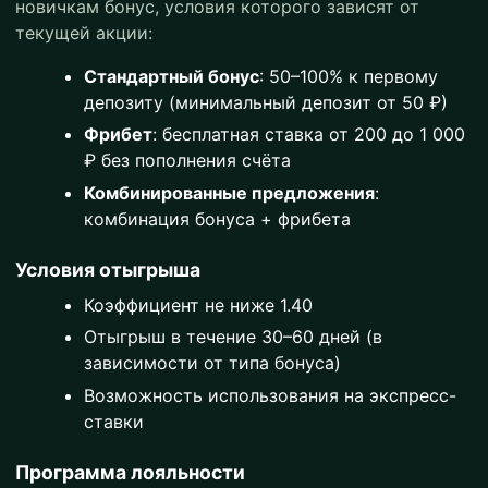
новичкам бонус, условия которого зависят от
текущей акции:
Стандартный бонус
: 50–100% к первому
депозиту (минимальный депозит от 50 ₽)
Фрибет
: бесплатная ставка от 200 до 1 000
₽ без пополнения счёта
Комбинированные предложения
:
комбинация бонуса + фрибета
Условия отыгрыша
Коэффициент не ниже 1.40
Отыгрыш в течение 30–60 дней (в
зависимости от типа бонуса)
Возможность использования на экспресс-
ставки
Программа лояльности