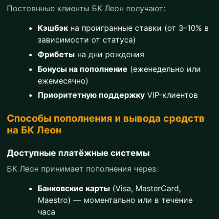
Постоянные клиенты БК Леон получают:
Кэшбэк
на проигранные ставки (от 3–10% в
зависимости от статуса)
Фрибеты
на дни рождения
Бонусы на пополнение
(еженедельно или
ежемесячно)
Приоритетную поддержку
VIP-клиентов
Способы пополнения и вывода средств
на БК Леон
Доступные платёжные системы
БК Леон принимает пополнения через:
Банковские карты
(Visa, MasterCard,
Maestro) — моментально или в течение
часа