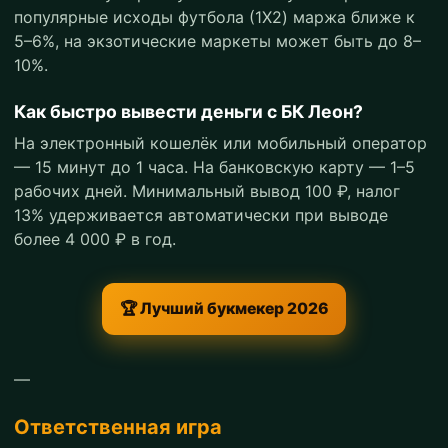
популярные исходы футбола (1X2) маржа ближе к
5–6%, на экзотические маркеты может быть до 8–
10%.
Как быстро вывести деньги с БК Леон?
На электронный кошелёк или мобильный оператор
— 15 минут до 1 часа. На банковскую карту — 1–5
рабочих дней. Минимальный вывод 100 ₽, налог
13% удерживается автоматически при выводе
более 4 000 ₽ в год.
🏆 Лучший букмекер 2026
—
Ответственная игра