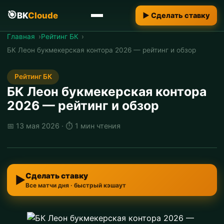
🎯
BK
Cloude
▶ Сделать ставку
Главная
Рейтинг БК
БК Леон букмекерская контора 2026 — рейтинг и обзор
Рейтинг БК
БК Леон букмекерская контора
2026 — рейтинг и обзор
📅
13 мая 2026
·
⏱ 1 мин чтения
Сделать ставку
▶
Все матчи дня · быстрый кэшаут