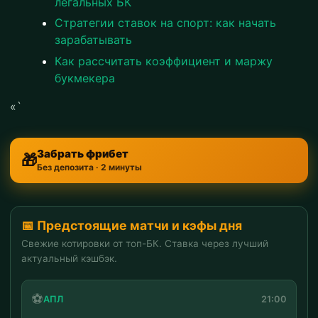
легальных БК
Стратегии ставок на спорт: как начать
зарабатывать
Как рассчитать коэффициент и маржу
букмекера
«`
Забрать фрибет
🎁
Без депозита · 2 минуты
📅 Предстоящие матчи и кэфы дня
Свежие котировки от топ-БК. Ставка через лучший
актуальный кэшбэк.
⚽
АПЛ
21:00