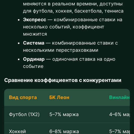
меняются в реальном времени, доступны
для футбола, хоккея, баскетбола, тенниса
Экспресс
— комбинированные ставки на
несколько событий, коэффициент
множится
Система
— комбинированные ставки с
несколькими перестраховками
Ординар
— одиночная ставка на одно
событие
Сравнение коэффициентов с конкурентами
Вид спорта
БК Леон
Винлайн
Футбол (1X2)
5–7% маржа
4–6% мар
Хоккей
6–8% маржа
5–7% мар