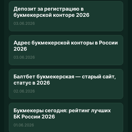
Депозит за регистрацию в
букмекерской конторе 2026
03.06.2026
Адрес букмекерской конторы в России
2026
03.06.2026
Балтбет букмекерская — старый сайт,
статус в 2026
02.06.2026
Букмекеры сегодня: рейтинг лучших
БК России 2026
01.06.2026