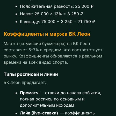
Положительная разность: 25 000 ₽
Налог: 25 000 × 13% = 3 250 ₽
К выводу: 75 000 − 3 250 = 71 750 ₽
Коэффициенты и маржа БК Леон
Маржа (комиссия букмекера) на БК Леон
составляет 5–7% в среднем, что соответствует
рынку. Коэффициенты обновляются в реальном
времени на всех видах спорта.
Типы росписей и линии
БК Леон предлагает:
Прематч
— ставки до начала события,
полная роспись по основным и
дополнительным исходам
Лайв (live-ставки)
— коэффициенты