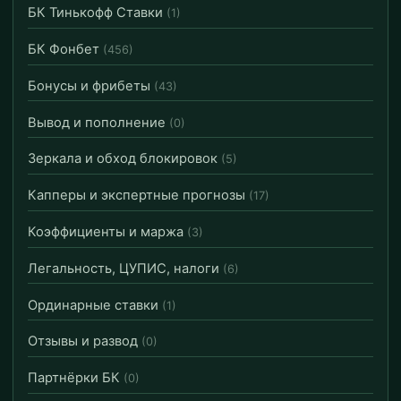
БК Тинькофф Ставки
(1)
БК Фонбет
(456)
Бонусы и фрибеты
(43)
Вывод и пополнение
(0)
Зеркала и обход блокировок
(5)
Капперы и экспертные прогнозы
(17)
Коэффициенты и маржа
(3)
Легальность, ЦУПИС, налоги
(6)
Ординарные ставки
(1)
Отзывы и развод
(0)
Партнёрки БК
(0)