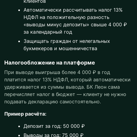
клиентов
Автоматически рассчитывать налог 13%
НДФЛ на положительную разность
«выводы минус депозиты» свыше 4 000 ₽
за календарный год
Защищать граждан от нелегальных
букмекеров и мошенничества
Налогообложение на платформе
При выводе выигрыша более 4 000 ₽ в год
платится налог 13% НДФЛ, который автоматически
удерживается из суммы вывода. БК Леон сама
перечисляет налог в бюджет — клиенту не нужно
подавать декларацию самостоятельно.
Пример расчёта:
Депозит за год: 50 000 ₽
Выводы за год: 75 000 ₽