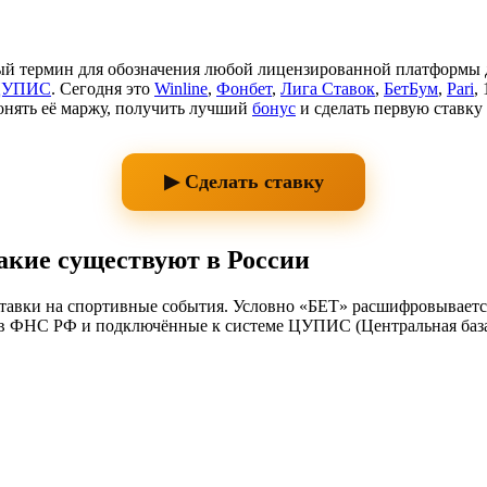
ый термин для обозначения любой лицензированной платформы дл
ЦУПИС
. Сегодня это
Winline
,
Фонбет
,
Лига Ставок
,
БетБум
,
Pari
,
онять её маржу, получить лучший
бонус
и сделать первую ставку
▶ Сделать ставку
акие существуют в России
авки на спортивные события. Условно «БЕТ» расшифровывается к
 в ФНС РФ и подключённые к системе ЦУПИС (Центральная баз