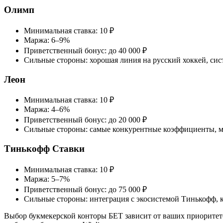
Олимп
Минимальная ставка: 10 ₽
Маржа: 6–9%
Приветственный бонус: до 40 000 ₽
Сильные стороны: хорошая линия на русский хоккей, сис
Леон
Минимальная ставка: 10 ₽
Маржа: 4–6%
Приветственный бонус: до 20 000 ₽
Сильные стороны: самые конкурентные коэффициенты, м
Тинькофф Ставки
Минимальная ставка: 10 ₽
Маржа: 5–7%
Приветственный бонус: до 75 000 ₽
Сильные стороны: интеграция с экосистемой Тинькофф, 
Выбор букмекерской конторы БЕТ зависит от ваших приоритет