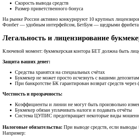
Скорость вывода средств
Размер приветственного бонуса
На рынке России активно конкурируют 10 крупных лицензиров
Фонбет — удобным интерфейсом, БетБум — щедрыми фрибетами.
Легальность и лицензирование букмек
Ключевой момент: букмекерская контора БЕТ должна быть ли
Защита ваших денег:
Средства хранятся на специальных счётах
Букмекер не может просто исчезнуть с вашими депозита
При банкротстве БК гарантирован возврат средств через
Честность и прозрачность:
Коэффициенты и линии не могут быть произвольно изме
Букмекер обязан уплачивать налоги и подавать отчёты
Система ЦУПИС предотвращает некоторые виды мошенни
Налоговые обязательства:
При выводе средств, если выводы 
Например: