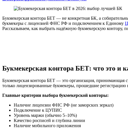
Букмекерская контора БЕТ — не конкретная БК, а собирательн
букмекеры с лицензией ФНС РФ и подключением к Единому
Рассказываем, как выбрать надёжную букмекерскую контору, п
Букмекерская контора БЕТ: что это и к
Букмекерская контора БЕТ — это организация, принимающая ст
только лицензированные букмекеры, прошедшие регистрацию
Главные критерии выбора букмекерской конторы:
Наличие лицензии ФНС РФ (не заморских зеркал)
Подключение к ЦУПИС
Уровень маржи (обычно 5–10%)
Качество росписей и глубина линии
Наличие мобильного приложения