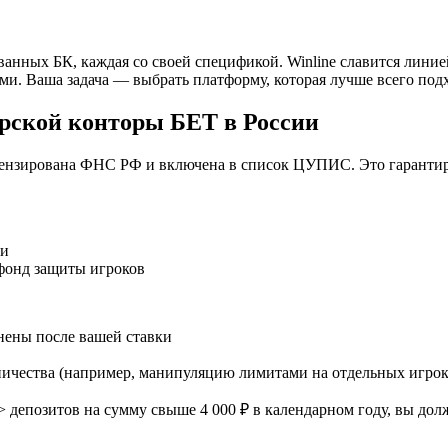
анных БК, каждая со своей спецификой. Winline славится лини
 Ваша задача — выбрать платформу, которая лучше всего подх
ерской конторы БЕТ в России
цензирована ФНС РФ и включена в список ЦУПИС. Это гарантир
ми
 фонд защиты игроков
нены после вашей ставки
чества (например, манипуляцию лимитами на отдельных игрок
> депозитов на сумму свыше 4 000 ₽ в календарном году, вы д