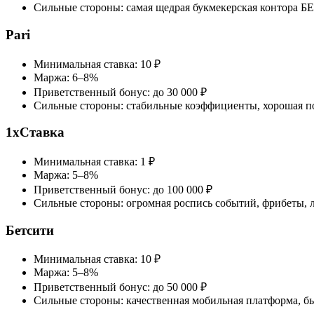
Сильные стороны: самая щедрая букмекерская контора БЕ
Pari
Минимальная ставка: 10 ₽
Маржа: 6–8%
Приветственный бонус: до 30 000 ₽
Сильные стороны: стабильные коэффициенты, хорошая п
1xСтавка
Минимальная ставка: 1 ₽
Маржа: 5–8%
Приветственный бонус: до 100 000 ₽
Сильные стороны: огромная роспись событий, фрибеты, 
Бетсити
Минимальная ставка: 10 ₽
Маржа: 5–8%
Приветственный бонус: до 50 000 ₽
Сильные стороны: качественная мобильная платформа, б