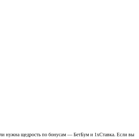
ли нужна щедрость по бонусам — БетБум и 1xСтавка. Если вы