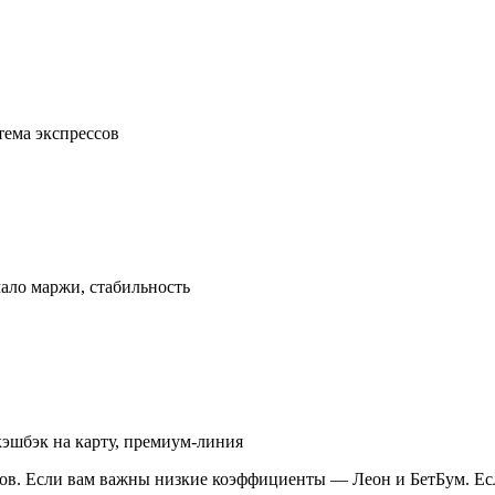
тема экспрессов
ало маржи, стабильность
кэшбэк на карту, премиум-линия
ов. Если вам важны низкие коэффициенты — Леон и БетБум. Ес