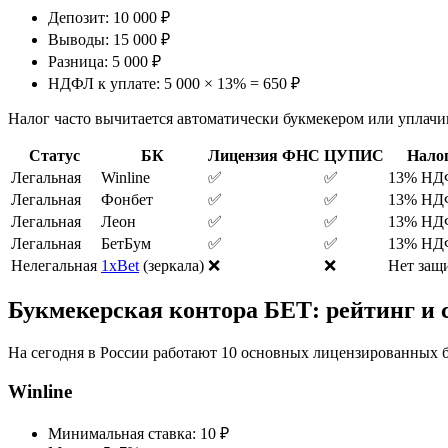
Депозит: 10 000 ₽
Выводы: 15 000 ₽
Разница: 5 000 ₽
НДФЛ к уплате: 5 000 × 13% = 650 ₽
Налог часто вычитается автоматически букмекером или уплачи
Статус
БК
Лицензия ФНС
ЦУПИС
Нало
Легальная
Winline
✅
✅
13% НД
Легальная
Фонбет
✅
✅
13% НД
Легальная
Леон
✅
✅
13% НД
Легальная
БетБум
✅
✅
13% НД
Нелегальная
1xBet
(зеркала)
❌
❌
Нет защ
Букмекерская контора БЕТ: рейтинг и
На сегодня в России работают 10 основных лицензированных б
Winline
Минимальная ставка: 10 ₽