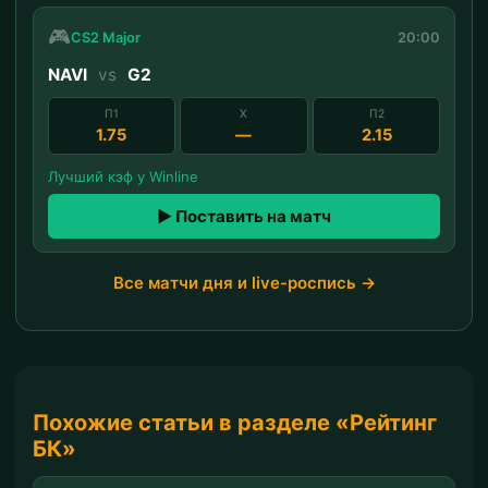
🎮
CS2 Major
20:00
NAVI
vs
G2
П1
X
П2
1.75
—
2.15
Лучший кэф у Winline
▶ Поставить на матч
Все матчи дня и live-роспись →
Похожие статьи в разделе «Рейтинг
БК»