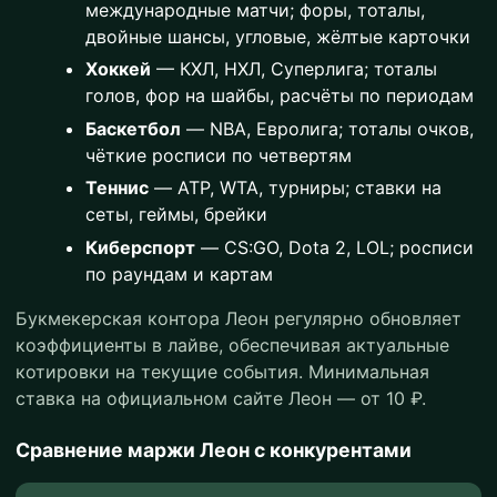
международные матчи; форы, тоталы,
двойные шансы, угловые, жёлтые карточки
Хоккей
— КХЛ, НХЛ, Суперлига; тоталы
голов, фор на шайбы, расчёты по периодам
Баскетбол
— NBA, Евролига; тоталы очков,
чёткие росписи по четвертям
Теннис
— ATP, WTA, турниры; ставки на
сеты, геймы, брейки
Киберспорт
— CS:GO, Dota 2, LOL; росписи
по раундам и картам
Букмекерская контора Леон регулярно обновляет
коэффициенты в лайве, обеспечивая актуальные
котировки на текущие события. Минимальная
ставка на официальном сайте Леон — от 10 ₽.
Сравнение маржи Леон с конкурентами