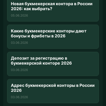
Новая букмекерская контора в России
2026: как выбрать?
05.06.2026
Какие букмекерские конторы дают
бонусы и фрибеты в 2026
03.06.2026
Депозит за регистрацию в
букмекерской конторе 2026
03.06.2026
Адрес букмекерской конторы в России
2026
03.06.2026