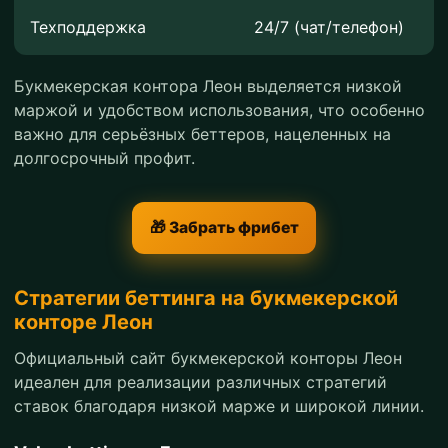
Техподдержка
24/7 (чат/телефон)
2
Букмекерская контора Леон выделяется низкой
маржой и удобством использования, что особенно
важно для серьёзных беттеров, нацеленных на
долгосрочный профит.
🎁 Забрать фрибет
Стратегии беттинга на букмекерской
конторе Леон
Официальный сайт букмекерской конторы Леон
идеален для реализации различных стратегий
ставок благодаря низкой марже и широкой линии.