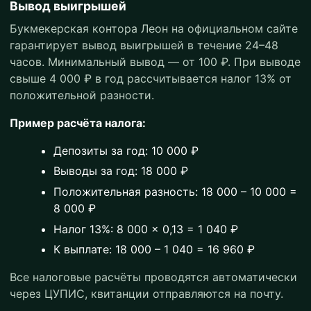
Вывод выигрышей
Букмекерская контора Леон на официальном сайте
гарантирует вывод выигрышей в течение 24–48
часов. Минимальный вывод — от 100 ₽. При выводе
свыше 4 000 ₽ в год рассчитывается налог 13% от
положительной разности.
Пример расчёта налога:
Депозиты за год: 10 000 ₽
Выводы за год: 18 000 ₽
Положительная разность: 18 000 – 10 000 =
8 000 ₽
Налог 13%: 8 000 × 0,13 = 1 040 ₽
К выплате: 18 000 – 1 040 = 16 960 ₽
Все налоговые расчёты проводятся автоматически
через ЦУПИС, квитанции отправляются на почту.