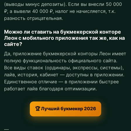
(выводы минус депозиты). Если вы внесли 50 000
₽, а вывели 40 000 ₽, налог не начисляется, т.к.
разность отрицательная.
Можно ли ставить на букмекерской конторе
Леон с мобильного приложения так же, как на
сайте?
Да, приложение букмекерской конторы Леон имеет
полную функциональность официального сайта.
Все виды ставок (ординары, экспрессы, системы),
лайв, история, кабинет — доступны в приложении.
Единственное отличие — в приложении быстрее
работает лайв благодаря оптимизации.
🏆 Лучший букмекер 2026
—