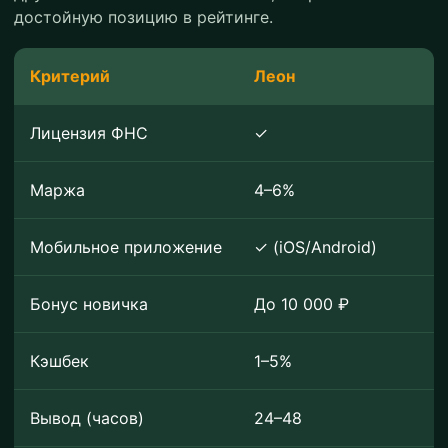
достойную позицию в рейтинге.
Критерий
Леон
W
Лицензия ФНС
✓
Маржа
4–6%
5
Мобильное приложение
✓ (iOS/Android)
✓
Бонус новичка
До 10 000 ₽
Д
Кэшбек
1–5%
2
Вывод (часов)
24–48
2