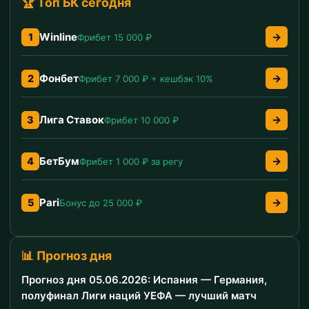
🏆 Топ БК сегодня
Winline
→
Фрибет 15 000 ₽
Фонбет
→
Фрибет 7 000 ₽ + кешбэк 10%
Лига Ставок
→
Фрибет 10 000 ₽
БетБум
→
Фрибет 1 000 ₽ за регу
Pari
→
Бонус до 25 000 ₽
📊 Прогноз дня
Прогноз дня 05.06.2026: Испания — Германия,
полуфинал Лиги наций УЕФА — лучший матч