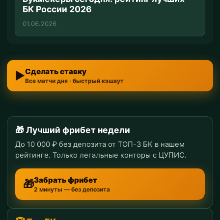
БК России 2026
01.06.2026
Сделать ставку
▶
Все матчи дня · быстрый кэшаут
🎁 Лучший фрибет недели
До 10 000 ₽ без депозита от ТОП-3 БК в нашем
рейтинге. Только легальные конторы с ЦУПИС.
Забрать фрибет
🎁
2 минуты — без депозита