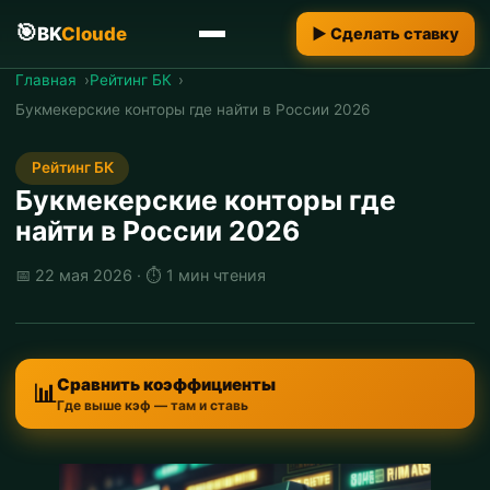
🎯
BK
Cloude
▶ Сделать ставку
Главная
Рейтинг БК
Букмекерские конторы где найти в России 2026
Рейтинг БК
Букмекерские конторы где
найти в России 2026
📅
22 мая 2026
·
⏱ 1 мин чтения
Сравнить коэффициенты
📊
Где выше кэф — там и ставь