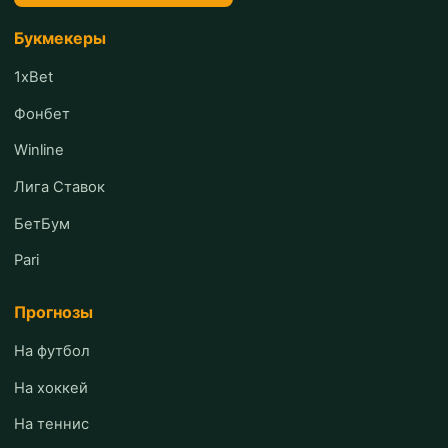
Букмекеры
1xBet
Фонбет
Winline
Лига Ставок
БетБум
Pari
Прогнозы
На футбол
На хоккей
На теннис