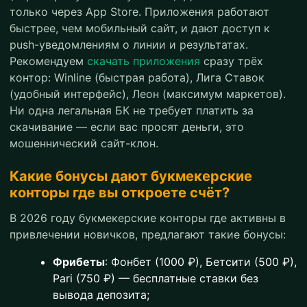
только через App Store. Приложения работают
быстрее, чем мобильный сайт, и дают доступ к
push-уведомлениям о линии и результатах.
Рекомендуем
скачать приложения
сразу трёх
контор: Winline (быстрая работа), Лига Ставок
(удобный интерфейс), Леон (максимум маркетов).
Ни одна легальная БК не требует платить за
скачивание — если вас просят деньги, это
мошеннический сайт-клон.
Какие бонусы дают букмекерские
конторы где вы откроете счёт?
В 2026 году букмекерские конторы где активны в
привлечении новичков, предлагают такие бонусы:
Фрибеты
: Фонбет (1000 ₽), Бетсити (500 ₽),
Pari (750 ₽) — бесплатные ставки без
вывода депозита;