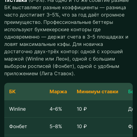
БК выставляют разные коэффициенты — разница
часто достигает 3–5%, что за год даёт огромное
преимущество. Профессиональные беттеры
используют букмекерские конторы где
одновременно — держат счета в 3–5 площадках и
ловят максимальные кэфы. Для новичка
достаточно двух-трёх контор: одной с хорошей
маржой (Winline или Леон), одной с большим
выбором росписей (Фонбет), одной с удобным
приложением (Лига Ставок).
БК
Маржа
Минимум ставки
Бон
Winline
4–6%
10 ₽
До
Фонбет
5–8%
10 ₽
Фри