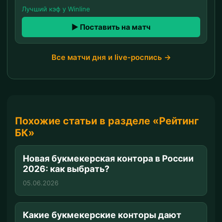
Лучший кэф у Winline
▶ Поставить на матч
Все матчи дня и live-роспись →
Похожие статьи в разделе «Рейтинг
БК»
Новая букмекерская контора в России
2026: как выбрать?
05.06.2026
Какие букмекерские конторы дают