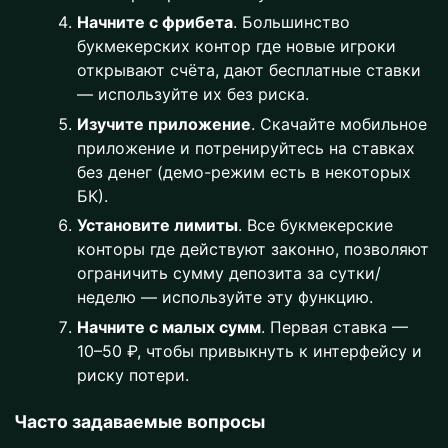
Начните с фрибета
. Большинство
букмекерских контор где новые игроки
открывают счёта, дают бесплатные ставки
— используйте их без риска.
Изучите приложение
. Скачайте мобильное
приложение и потренируйтесь на ставках
без денег (демо-режим есть в некоторых
БК).
Установите лимиты
. Все букмекерские
конторы где действуют законно, позволяют
ограничить сумму депозита за сутки/
неделю — используйте эту функцию.
Начните с малых сумм
. Первая ставка —
10–50 ₽, чтобы привыкнуть к интерфейсу и
риску потери.
Часто задаваемые вопросы