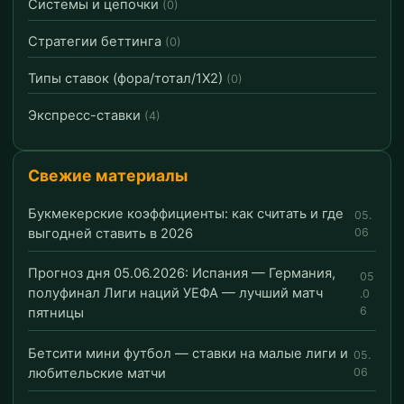
Системы и цепочки
(0)
Стратегии беттинга
(0)
Типы ставок (фора/тотал/1Х2)
(0)
Экспресс-ставки
(4)
Свежие материалы
Букмекерские коэффициенты: как считать и где
05.
выгодней ставить в 2026
06
Прогноз дня 05.06.2026: Испания — Германия,
05
полуфинал Лиги наций УЕФА — лучший матч
.0
6
пятницы
Бетсити мини футбол — ставки на малые лиги и
05.
любительские матчи
06