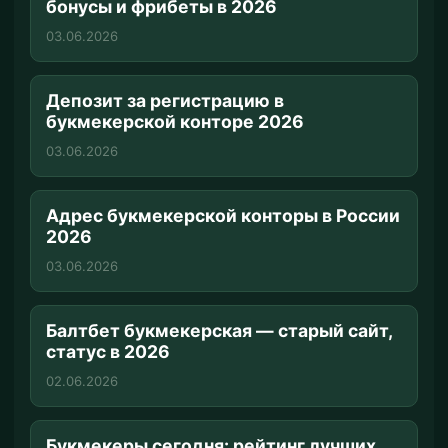
бонусы и фрибеты в 2026
03.06.2026
Депозит за регистрацию в
букмекерской конторе 2026
03.06.2026
Адрес букмекерской конторы в России
2026
03.06.2026
Балтбет букмекерская — старый сайт,
статус в 2026
02.06.2026
Букмекеры сегодня: рейтинг лучших