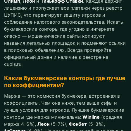
Олимп
,
Леон
и
Тинькофф Ставки
. Каждая держит
лицензию и пропускает все платежи через реестр
ЦУПИС, что гарантирует защиту игроков и
соблюдение налогового законодательства. Искать
букмекерские конторы где угодно в интернете
опасно — мошеннические сайты копируют
названия легальных площадок и подменяют ссылки
в поисковых объявлениях. Всегда проверяйте
официальный домен и наличие в реестре на
cupis.ru.
Какие букмекерские конторы где лучше
по коэффициентам?
Маржа — это комиссия букмекера, встроенная в
коэффициенты. Чем она ниже, тем выше кэфы и
лучше условия для игроков. Лучшие букмекерские
конторы где маржа минимальна:
Winline
(средняя
маржа 4–6%),
Леон
(5–7%),
Фонбет
(5–8%),
1xСтавка
(6–9%). На одно и то же событие разные