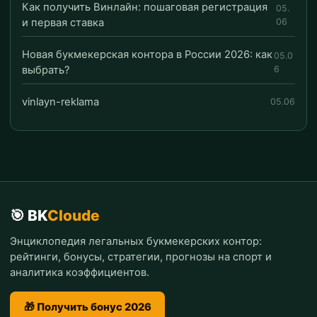
Как получить Винлайн: пошаговая регистрация
05.
и первая ставка
06
Новая букмекерская контора в России 2026: как
05.0
выбрать?
6
vinlayn-reklama
05.06
🎯
BK
Cloude
Энциклопедия легальных букмекерских контор:
рейтинги, бонусы, стратегии, прогнозы на спорт и
аналитика коэффициентов.
🎁 Получить бонус 2026