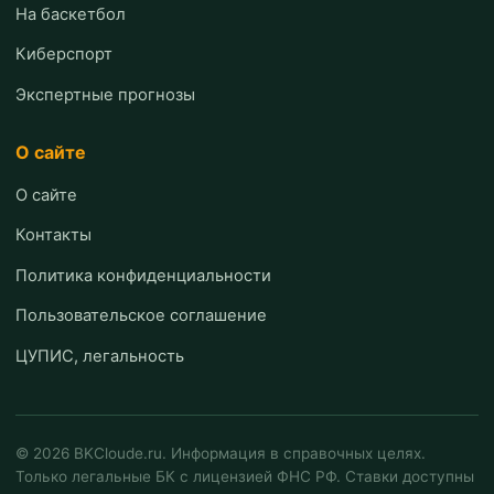
На баскетбол
Киберспорт
Экспертные прогнозы
О сайте
О сайте
Контакты
Политика конфиденциальности
Пользовательское соглашение
ЦУПИС, легальность
© 2026 BKCloude.ru. Информация в справочных целях.
Только легальные БК с лицензией ФНС РФ. Ставки доступны