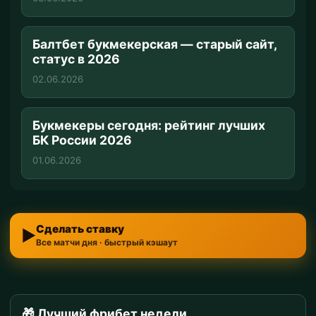
Балтбет букмекерская — старый сайт,
статус в 2026
02.06.2026
Букмекеры сегодня: рейтинг лучших
БК России 2026
01.06.2026
Сделать ставку
▶
Все матчи дня · быстрый кэшаут
🎁 Лучший фрибет недели