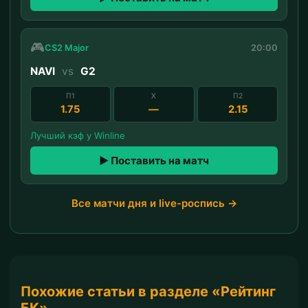
🎮
CS2 Major
20:00
NAVI
vs
G2
П1
X
П2
1.75
—
2.15
Лучший кэф у Winline
▶ Поставить на матч
Все матчи дня и live-роспись →
Похожие статьи в разделе «Рейтинг
БК»