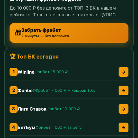
До 10 000 ₽ без депозита от ТОП-3 БК в нашем
рейтинге. Только легальные конторы с ЦУПИС.
Забрать фрибет
🎁
2 минуты — без депозита
🏆 Топ БК сегодня
Winline
→
Фрибет 15 000 ₽
Фонбет
→
Фрибет 7 000 ₽ + кешбэк 10%
Лига Ставок
→
Фрибет 10 000 ₽
БетБум
→
Фрибет 1 000 ₽ за регу