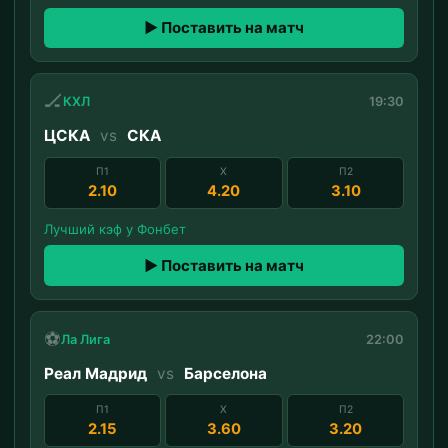
▶ Поставить на матч
🏒
КХЛ
19:30
ЦСКА
vs
СКА
П1
X
П2
2.10
4.20
3.10
Лучший кэф у Фонбет
▶ Поставить на матч
⚽
Ла Лига
22:00
Реал Мадрид
vs
Барселона
П1
X
П2
2.15
3.60
3.20