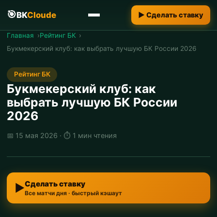
🎯
BK
Cloude
▶ Сделать ставку
Главная
Рейтинг БК
Букмекерский клуб: как выбрать лучшую БК России 2026
Рейтинг БК
Букмекерский клуб: как
выбрать лучшую БК России
2026
📅
15 мая 2026
·
⏱ 1 мин чтения
Сделать ставку
▶
Все матчи дня · быстрый кэшаут