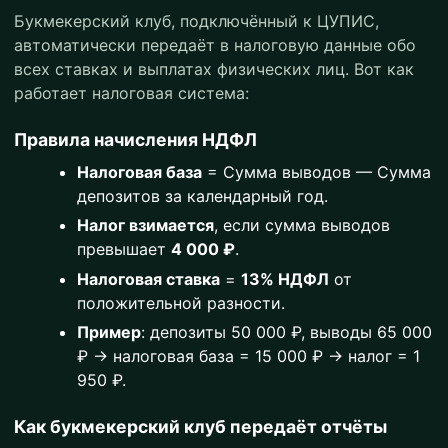
Букмекерский клуб, подключённый к ЦУПИС,
автоматически передаёт в налоговую данные обо
всех ставках и выплатах физических лиц. Вот как
работает налоговая система:
Правила начисления НДФЛ
Налоговая база
= Сумма выводов — Сумма
депозитов за календарный год.
Налог взимается
, если сумма выводов
превышает
4 000 ₽
.
Налоговая ставка
=
13% НДФЛ
от
положительной разности.
Пример
: депозиты 50 000 ₽, выводы 65 000
₽ → налоговая база = 15 000 ₽ → налог = 1
950 ₽.
Как букмекерский клуб передаёт отчёты