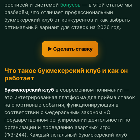
росписей и системой
бонусов
— в этой статье мы
разберём, что отличает профессиональный
букмекерский клуб от конкурентов и как выбрать
оптимальный вариант для ставок на 2026 год.
▶ Сделать ставку
Что такое букмекерский клуб и как он
работает
Букмекерский клуб
в современном понимании —
это интегрированная платформа для приёма ставок
на спортивные события, функционирующая в
соответствии с Федеральным законом «О
государственном регулировании деятельности по
организации и проведению азартных игр»
(ФЗ-244). Каждый легальный букмекерский клуб