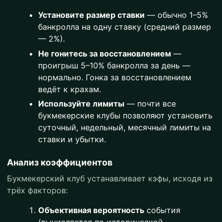
Установите размер ставки
— обычно 1–5%
банкролла на одну ставку (средний размер
— 2%).
Не гонитесь за восстановлением
—
проигрыш 5–10% банкролла за день —
нормально. Гонка за восстановлением
ведёт к крахам.
Используйте лимиты
— почти все
букмекерские клубы позволяют установить
суточный, недельный, месячный лимиты на
ставки и убытки.
Анализ коэффициентов
Букмекерский клуб устанавливает кэфы, исходя из
трёх факторов:
Объективная вероятность
события
(вычисляется по исторической