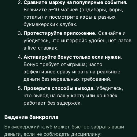
Сравните маржу на популярные события.
Возьмите 5–10 матчей (ордибары, форы,
тоталы) и посмотрите кэфы в разных
букмекерских клубах.
Протестируйте приложение.
Скачайте и
убедитесь, что интерфейс удобен, нет лагов
в live-ставках.
Активируйте бонус только если нужен.
Бонус требует отыгрыша; часто
эффективнее сразу играть на реальные
деньги без нереальных требований.
Проверьте способы вывода.
Убедитесь,
что вывод на вашу карту или кошелёк
работает без задержек.
Ведение банкролла
Букмекерский клуб может быстро забрать ваши
деньги, если не соблюдать дисциплину: