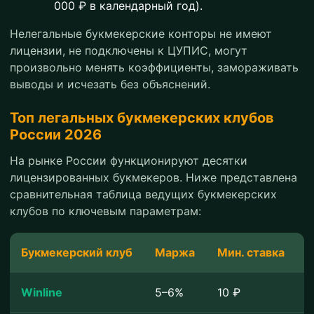
000 ₽ в календарный год).
Нелегальные букмекерские конторы не имеют
лицензии, не подключены к ЦУПИС, могут
произвольно менять коэффициенты, замораживать
выводы и исчезать без объяснений.
Топ легальных букмекерских клубов
России 2026
На рынке России функционируют десятки
лицензированных букмекеров. Ниже представлена
сравнительная таблица ведущих букмекерских
клубов по ключевым параметрам:
Букмекерский клуб
Маржа
Мин. ставка
Winline
5–6%
10 ₽