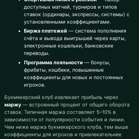
доступных матчей, турниров и типов
ставок (ординары, экспрессы, системы) с
установленными коэффициентами.
Биржа платежей
— система пополнения
счёта и вывода выигрышей через карты,
электронные кошельки, банковские
переводы.
Программа лояльности
— бонусы,
фрибеты, кэшбеки, повышенные
коэффициенты для новых и постоянных
игроков.
Букмекерский клуб извлекает прибыль через
маржу
— встроенный процент от общего оборота
ставок. Типичная маржа составляет 5–10% в
зависимости от популярности события и линии.
Чем ниже маржа букмекерского клуба, тем выше
коэффициенты для игроков и привлекательнее