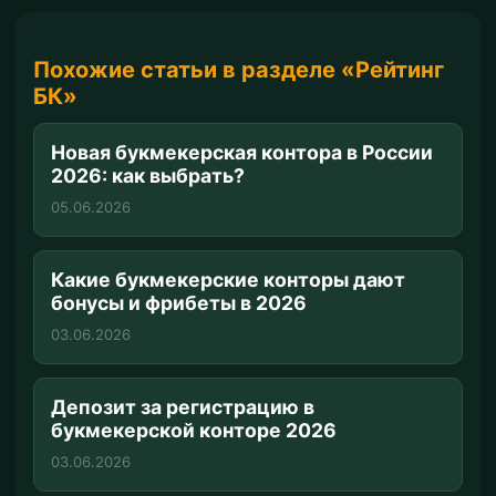
Похожие статьи в разделе «Рейтинг
БК»
Новая букмекерская контора в России
2026: как выбрать?
05.06.2026
Какие букмекерские конторы дают
бонусы и фрибеты в 2026
03.06.2026
Депозит за регистрацию в
букмекерской конторе 2026
03.06.2026