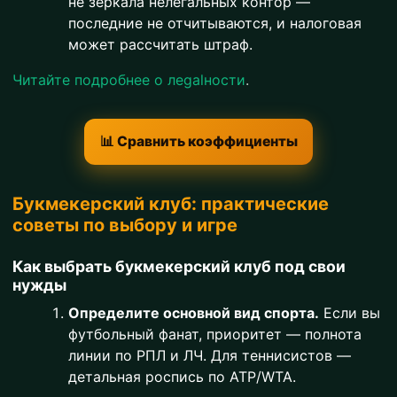
не зеркала нелегальных контор —
последние не отчитываются, и налоговая
может рассчитать штраф.
Читайте подробнее о лegalности
.
📊 Сравнить коэффициенты
Букмекерский клуб: практические
советы по выбору и игре
Как выбрать букмекерский клуб под свои
нужды
Определите основной вид спорта.
Если вы
футбольный фанат, приоритет — полнота
линии по РПЛ и ЛЧ. Для теннисистов —
детальная роспись по ATP/WTA.