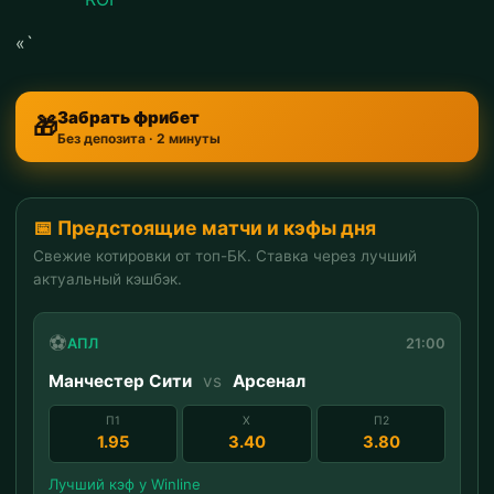
«`
Забрать фрибет
🎁
Без депозита · 2 минуты
📅 Предстоящие матчи и кэфы дня
Свежие котировки от топ-БК. Ставка через лучший
актуальный кэшбэк.
⚽
АПЛ
21:00
Манчестер Сити
vs
Арсенал
П1
X
П2
1.95
3.40
3.80
Лучший кэф у Winline