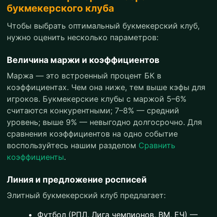
букмекерского клуба
Чтобы выбрать оптимальный букмекерский клуб,
нужно оценить несколько параметров:
Величина маржи и коэффициентов
Маржа — это встроенный процент БК в
коэффициентах. Чем она ниже, тем выше кэфы для
игроков. Букмекерские клубы с маржой 5–6%
считаются конкурентными; 7–8% — средний
уровень; выше 9% — невыгодно долгосрочно. Для
сравнения коэффициентов на одно событие
воспользуйтесь нашим разделом
Сравнить
коэффициенты
.
Линия и предложение росписей
Элитный букмекерский клуб предлагает:
Футбол (РПЛ, Лига чемпионов, ВМ, ЕЧ) —