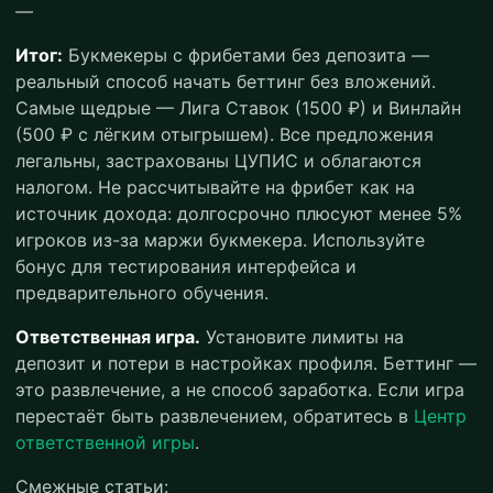
—
Итог:
Букмекеры с фрибетами без депозита —
реальный способ начать беттинг без вложений.
Самые щедрые — Лига Ставок (1500 ₽) и Винлайн
(500 ₽ с лёгким отыгрышем). Все предложения
легальны, застрахованы ЦУПИС и облагаются
налогом. Не рассчитывайте на фрибет как на
источник дохода: долгосрочно плюсуют менее 5%
игроков из-за маржи букмекера. Используйте
бонус для тестирования интерфейса и
предварительного обучения.
Ответственная игра.
Установите лимиты на
депозит и потери в настройках профиля. Беттинг —
это развлечение, а не способ заработка. Если игра
перестаёт быть развлечением, обратитесь в
Центр
ответственной игры
.
Смежные статьи: