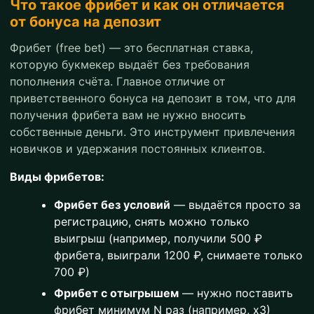
Что такое фрибет и как он отличается
от бонуса на депозит
Фрибет (free bet) — это бесплатная ставка,
которую букмекер выдаёт без требования
пополнения счёта. Главное отличие от
приветственного бонуса на депозит в том, что для
получения фрибета вам не нужно вносить
собственные деньги. Это инструмент привлечения
новичков и удержания постоянных клиентов.
Виды фрибетов:
Фрибет без условий
— выдаётся просто за
регистрацию, снять можно только
выигрыш (например, получили 500 ₽
фрибета, выиграли 1200 ₽, снимаете только
700 ₽)
Фрибет с отыгрышем
— нужно поставить
фрибет минимум N раз (например, х3)