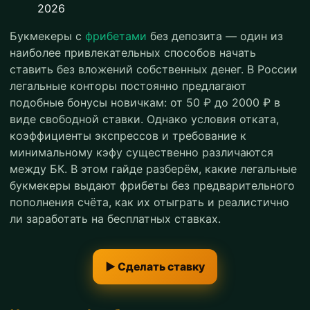
Букмекеры с
фрибетами
без депозита — один из
наиболее привлекательных способов начать
ставить без вложений собственных денег. В России
легальные конторы постоянно предлагают
подобные бонусы новичкам: от 50 ₽ до 2000 ₽ в
виде свободной ставки. Однако условия отката,
коэффициенты экспрессов и требование к
минимальному кэфу существенно различаются
между БК. В этом гайде разберём, какие легальные
букмекеры выдают фрибеты без предварительного
пополнения счёта, как их отыграть и реалистично
ли заработать на бесплатных ставках.
▶ Сделать ставку