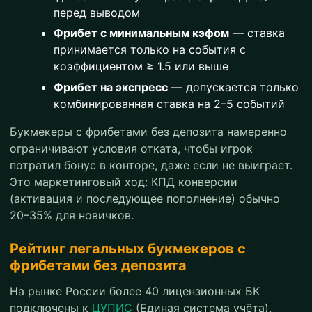
перед выводом
Фрибет с минимальным кэфом
— ставка
принимается только на события с
коэффициентом ≥ 1.5 или выше
Фрибет на экспресс
— допускается только
комбинированная ставка на 2–5 событий
Букмекеры с фрибетами без депозита намеренно
ограничивают условия отката, чтобы игрок
потратил бонус в конторе, даже если не выиграет.
Это маркетинговый ход: КПД конверсии
(активация и последующее пополнение) обычно
20–35% для новичков.
Рейтинг легальных букмекеров с
фрибетами без депозита
На рынке России более 40 лицензионных БК
подключены к
ЦУПИС
(Единая система учёта).