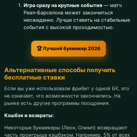
Игра сразу на крупные события
— матч
Реал–Барселона может закончиться
неожиданно. Лучше ставить на стабильные
события с высокой проходимостью.
🏆 Лучший букмекер 2026
Альтернативные способы получить
бесплатные ставки
Если вы уже использовали фрибет у одной БК, это
не означает, что возможности закончились. На
рынке есть другие программы поощрения.
Кэшбэк и возвраты:
Некоторые букмекеры (Леон, Олимп) возвращают
часть проигрыша кэшбэком. Например, 5% от всех