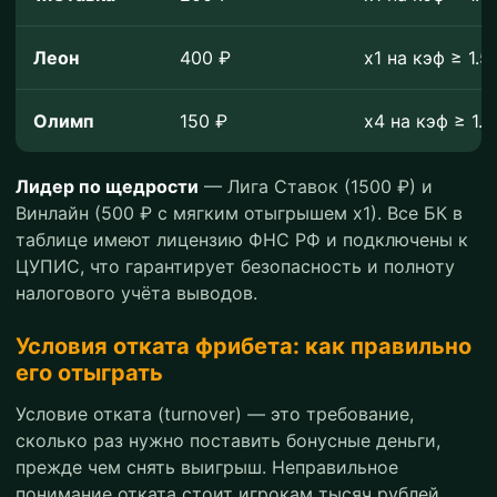
Леон
400 ₽
х1 на кэф ≥ 1.5
Олимп
150 ₽
х4 на кэф ≥ 1.3
Лидер по щедрости
— Лига Ставок (1500 ₽) и
Винлайн (500 ₽ с мягким отыгрышем х1). Все БК в
таблице имеют лицензию ФНС РФ и подключены к
ЦУПИС, что гарантирует безопасность и полноту
налогового учёта выводов.
Условия отката фрибета: как правильно
его отыграть
Условие отката (turnover) — это требование,
сколько раз нужно поставить бонусные деньги,
прежде чем снять выигрыш. Неправильное
понимание отката стоит игрокам тысяч рублей