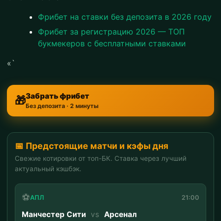
Фрибет на ставки без депозита в 2026 году
Фрибет за регистрацию 2026 — ТОП
букмекеров с бесплатными ставками
«`
Забрать фрибет
🎁
Без депозита · 2 минуты
📅 Предстоящие матчи и кэфы дня
Свежие котировки от топ-БК. Ставка через лучший
актуальный кэшбэк.
⚽
АПЛ
21:00
Манчестер Сити
vs
Арсенал