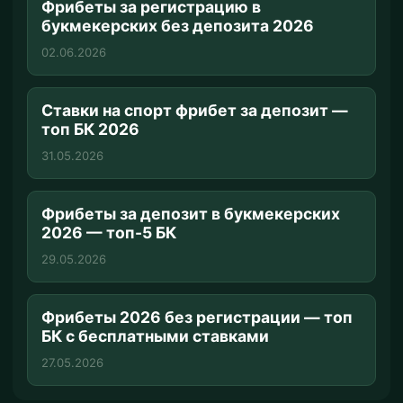
Фрибеты за регистрацию в
букмекерских без депозита 2026
02.06.2026
Ставки на спорт фрибет за депозит —
топ БК 2026
31.05.2026
Фрибеты за депозит в букмекерских
2026 — топ-5 БК
29.05.2026
Фрибеты 2026 без регистрации — топ
БК с бесплатными ставками
27.05.2026