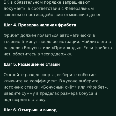
БК в обязательном порядке запрашивают
документы в соответствии с Федеральным
законом о противодействии отмыванию денег.
Шаг 4. Проверка наличия фрибета
Фрибет должен появиться автоматически в
течение 5 минут после регистрации. Найдите его в
разделе «Бонусы» или «Промокоды». Если фрибета
нет, обратитесь в техподдержку.
Шаг 5. Размещение ставки
Откройте раздел спорта, выберите событие,
кликните на коэффициент. В купоне выберите
источник ставки: «Бонусный счёт» или «Фрибет».
Введите сумму в пределах размера бонуса и
подтвердите ставку.
Шаг 6. Отыгрыш и вывод