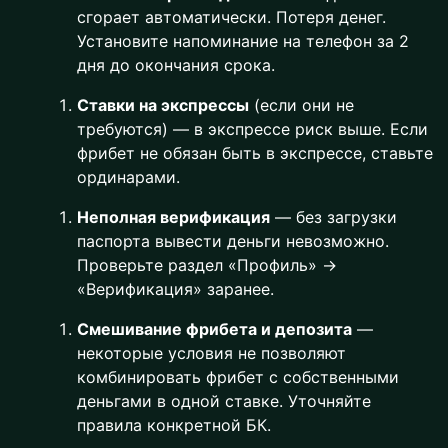
сгорает автоматически. Потеря денег.
Установите напоминание на телефон за 2
дня до окончания срока.
Ставки на экспрессы
(если они не
требуются) — в экспрессе риск выше. Если
фрибет не обязан быть в экспрессе, ставьте
ординарами.
Неполная верификация
— без загрузки
паспорта вывести деньги невозможно.
Проверьте раздел «Профиль» →
«Верификация» заранее.
Смешивание фрибета и депозита
—
некоторые условия не позволяют
комбинировать фрибет с собственными
деньгами в одной ставке. Уточняйте
правила конкретной БК.