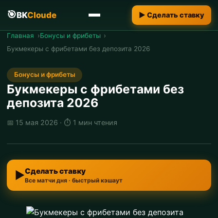
🎯
BK
Cloude
▶ Сделать ставку
Главная
Бонусы и фрибеты
Букмекеры с фрибетами без депозита 2026
Бонусы и фрибеты
Букмекеры с фрибетами без
депозита 2026
📅
15 мая 2026
·
⏱ 1 мин чтения
Сделать ставку
▶
Все матчи дня · быстрый кэшаут