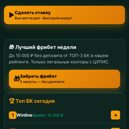
Сделать ставку
▶
Все матчи дня · быстрый кэшаут
🎁 Лучший фрибет недели
До 10 000 ₽ без депозита от ТОП-3 БК в нашем
рейтинге. Только легальные конторы с ЦУПИС.
Забрать фрибет
🎁
2 минуты — без депозита
🏆 Топ БК сегодня
Winline
→
Фрибет 15 000 ₽