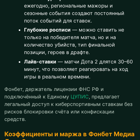
ежегодно, региональные мажоры и
сезонные события создают постоянный
поток событий для ставок.
Глубокие росписи
— можно ставить не
только на победителя матча, но и на
количество убийств, тип финальной
позиции, героев в драфте.
Лайв-ставки
— матчи Дота 2 длятся 30–60
минут, что позволяет реагировать на ход
игры в реальном времени.
Фонбет, держатель лицензии ФНС РФ и
подключённый к Единому
ЦУПИС
, предлагает
легальный доступ к киберспортивным ставкам без
рисков блокировки счёта или конфискации
средств.
Коэффициенты и маржа в Фонбет Медиа