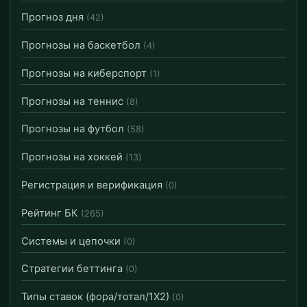
Прогноз дня
(42)
Прогнозы на баскетбол
(4)
Прогнозы на киберспорт
(1)
Прогнозы на теннис
(8)
Прогнозы на футбол
(58)
Прогнозы на хоккей
(13)
Регистрация и верификация
(0)
Рейтинг БК
(265)
Системы и цепочки
(0)
Стратегии беттинга
(0)
Типы ставок (фора/тотал/1Х2)
(0)