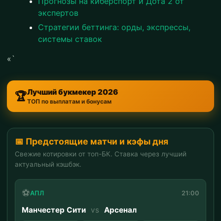
Прогнозы на киберспорт и Дота 2 от
экспертов
Стратегии беттинга: орды, экспрессы,
системы ставок
«`
Лучший букмекер 2026
🏆
ТОП по выплатам и бонусам
📅 Предстоящие матчи и кэфы дня
Свежие котировки от топ-БК. Ставка через лучший
актуальный кэшбэк.
⚽
АПЛ
21:00
Манчестер Сити
vs
Арсенал