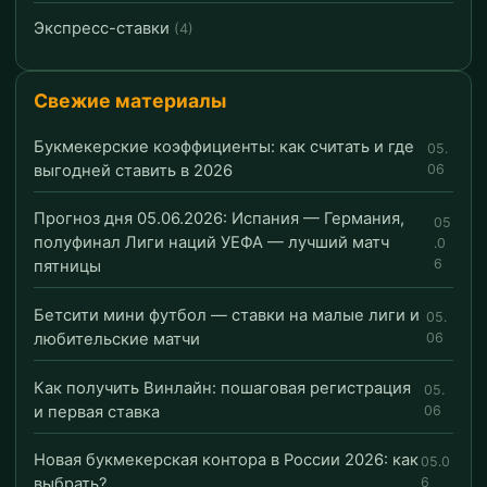
Экспресс-ставки
(4)
Свежие материалы
Букмекерские коэффициенты: как считать и где
05.
выгодней ставить в 2026
06
Прогноз дня 05.06.2026: Испания — Германия,
05
полуфинал Лиги наций УЕФА — лучший матч
.0
6
пятницы
Бетсити мини футбол — ставки на малые лиги и
05.
любительские матчи
06
Как получить Винлайн: пошаговая регистрация
05.
и первая ставка
06
Новая букмекерская контора в России 2026: как
05.0
выбрать?
6