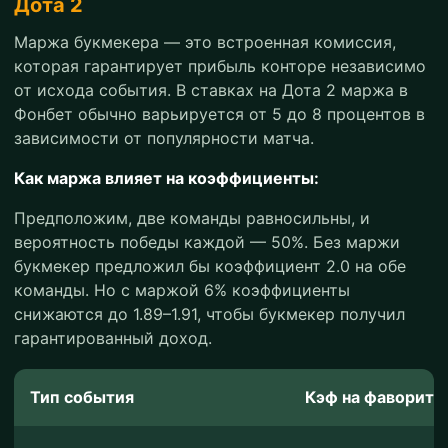
Дота 2
Маржа букмекера — это встроенная комиссия,
которая гарантирует прибыль конторе независимо
от исхода события. В ставках на Дота 2 маржа в
Фонбет обычно варьируется от 5 до 8 процентов в
зависимости от популярности матча.
Как маржа влияет на коэффициенты:
Предположим, две команды равносильны, и
вероятность победы каждой — 50%. Без маржи
букмекер предложил бы коэффициент 2.0 на обе
команды. Но с маржой 6% коэффициенты
снижаются до 1.89–1.91, чтобы букмекер получил
гарантированный доход.
Тип события
Кэф на фаворита