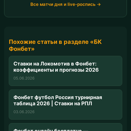
Все матчи дня и live-роспись →
Похожие статьи в разделе «БК
Фонбет»
Ставки на Локомотив в Фонбет:
коэффициенты и прогнозы 2026
05.06.2026
Фонбет футбол Россия турнирная
таблица 2026 | Ставки на РПЛ
03.06.2026
Фонбет онлайн бесплатно —