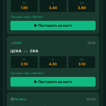
П1
X
П2
1.95
3.40
3.80
Лучший кэф у Winline
▶ Поставить на матч
🏒
КХЛ
19:30
ЦСКА
vs
СКА
П1
X
П2
2.10
4.20
3.10
Лучший кэф у Фонбет
▶ Поставить на матч
⚽
Ла Лига
22:00