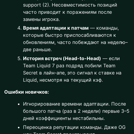
support (2). Несовместимость позиций
часто приводит к поражениям после
замены игрока.
Время адаптации к патчам
— команды,
которые быстро приспосабливаются к
обновлениям, часто побеждают на неделю–
две раньше.
История встреч (Head-to-Head)
— если
Team Liquid 7 раз подряд побили Team
Secret в лайн-апе, это сигнал к ставке на
Liquid, несмотря на текущий кэф.
Ошибки новичков:
Игнорирование времени адаптации. После
большого патча (раз в 2 недели) первые 3–5
дней коэффициенты нестабильны.
Переоценка репутации команды. Даже OG