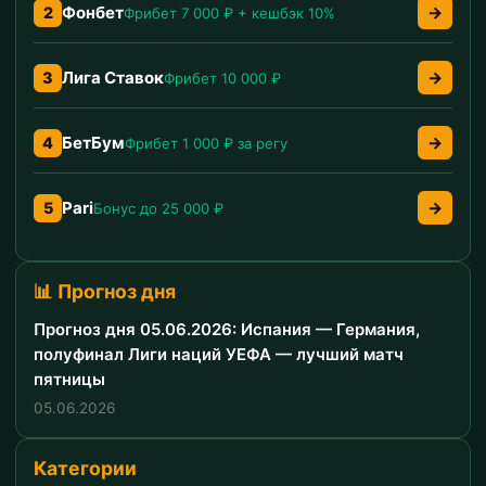
Фонбет
→
Фрибет 7 000 ₽ + кешбэк 10%
Лига Ставок
→
Фрибет 10 000 ₽
БетБум
→
Фрибет 1 000 ₽ за регу
Pari
→
Бонус до 25 000 ₽
📊 Прогноз дня
Прогноз дня 05.06.2026: Испания — Германия,
полуфинал Лиги наций УЕФА — лучший матч
пятницы
05.06.2026
Категории