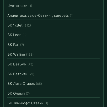
Live-ставки
(1)
Аналитика, value-беттинг, surebets
(1)
БК 1xBet
(312)
БК Leon
(6)
БК Pari
(7)
БК Winline
(138)
БК БетБум
(75)
БК Бетсити
(79)
БК Лига Ставок
(85)
БК Олимп
(7)
БК Тинькофф Ставки
(1)