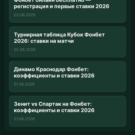
регистрация и первые ставки 2026
03.06.2026
Турнирная таблица Кубок Фонбет
2026: ставки на матчи
02.06.2026
Динамо Краснодар Фонбет:
коэффициенты и ставки 2026
01.06.2026
Зенит vs Спартак на Фонбет:
коэффициенты и ставки 2026
01.06.2026