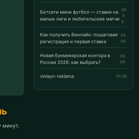
05
Бетсити мини футбол — ставки на
.0
малые лиги и любительские матчи
6
Как получить Винлайн: пошаговая
05.
регистрация и первая ставка
06
Новая букмекерская контора в
05.
России 2026: как выбрать?
06
vinlayn-reklama
05.06
ль
у минут.