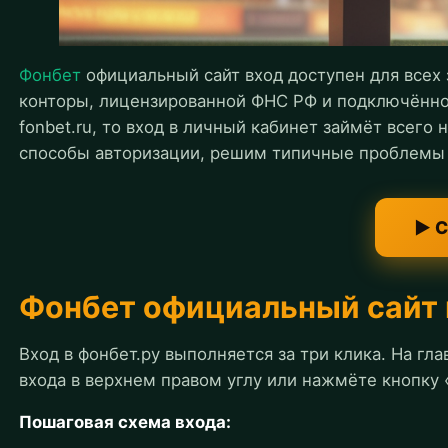
Фонбет
официальный сайт вход доступен для всех
конторы, лицензированной ФНС РФ и подключённ
fonbet.ru, то вход в личный кабинет займёт всего
способы авторизации, решим типичные проблемы с
▶ С
Фонбет официальный сайт 
Вход в фонбет.ру выполняется за три клика. На г
входа в верхнем правом углу или нажмёте кнопку 
Пошаговая схема входа: