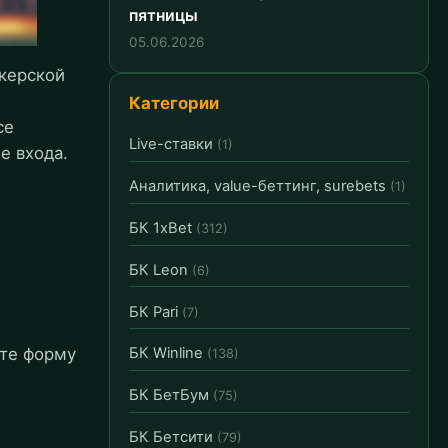
пятницы
05.06.2026
екерской
Категории
се
Live-ставки
(1)
е входа.
Аналитика, value-беттинг, surebets
(1)
БК 1xBet
(312)
БК Leon
(6)
БК Pari
(7)
ёте форму
БК Winline
(138)
БК БетБум
(75)
БК Бетсити
(79)