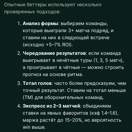
Опытные беттеры используют несколько
проверенных подходов:
Анализ формы
: выбираем команды,
которые выиграли 3+ матча подряд, и
ставим на них в следующей встрече
(исходно +5–7% ROI).
Чередование результатов
: если команда
выигрывает в нечётные туры (1, 3, 5 матч),
а проигрывает в чётные — можно строить
прогноз на основе ритма.
Тотал голов
: часто более предсказуем, чем
точный результат. Ставим на тотал меньше
(ТМ) для оборонительных команд.
Экспресс из 2–3 матчей
: объединяем
ставки на явных фаворитов (кэф 1.4–1.6),
маржа растёт до 15–20%, но вероятность
win выше.