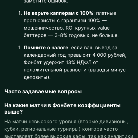
заметите ошибок.
Не верьте капперам с 100%
: платные
прогнозисты с гарантией 100% —
мошенничество. ROI крупных value-
беттеров — 3–8% годовых, не больше.
Помните о налоге
: если ваш вывод за
календарный год превысит 4 000 рублей,
Фонбет удержит 13% НДФЛ от
положительной разности (выводы минус
депозиты).
Часто задаваемые вопросы
На какие матчи в Фонбете коэффициенты
выше?
На матчи невысокого уровня (вторые дивизионы,
кубки, региональные турниры) контора часто
выставляет более высокие кэфы, так как аналитики