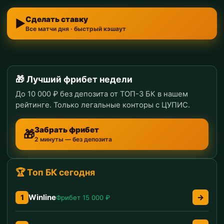
Сделать ставку
▶
Все матчи дня · быстрый кэшаут
🎁 Лучший фрибет недели
До 10 000 ₽ без депозита от ТОП-3 БК в нашем
рейтинге. Только легальные конторы с ЦУПИС.
Забрать фрибет
🎁
2 минуты — без депозита
🏆 Топ БК сегодня
Winline
→
Фрибет 15 000 ₽