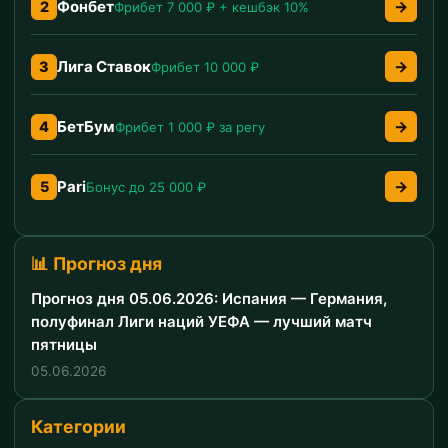
Фонбет
→
Фрибет 7 000 ₽ + кешбэк 10%
Лига Ставок
→
Фрибет 10 000 ₽
БетБум
→
Фрибет 1 000 ₽ за регу
Pari
→
Бонус до 25 000 ₽
📊 Прогноз дня
Прогноз дня 05.06.2026: Испания — Германия,
полуфинал Лиги наций УЕФА — лучший матч
пятницы
05.06.2026
Категории