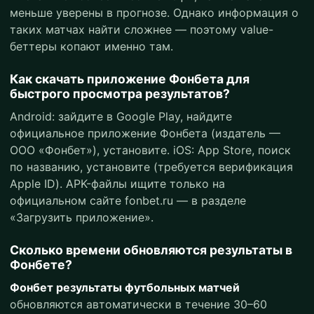
меньше уверены в прогнозе. Однако информация о
таких матчах найти сложнее — поэтому value-
беттеры копают именно там.
Как скачать приложение Фонбета для
быстрого просмотра результатов?
Android: зайдите в Google Play, найдите
официальное приложение Фонбета (издатель —
ООО «Фонбет»), установите. iOS: App Store, поиск
по названию, установите (требуется верификация
Apple ID). APK-файлы ищите только на
официальном сайте fonbet.ru — в разделе
«Загрузить приложение».
Сколько времени обновляются результаты в
Фонбете?
Фонбет результаты футбольных матчей
обновляются автоматически в течение 30–60