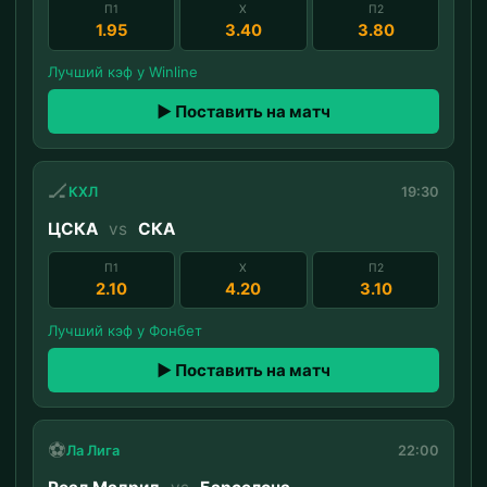
П1
X
П2
1.95
3.40
3.80
Лучший кэф у Winline
▶ Поставить на матч
🏒
КХЛ
19:30
ЦСКА
vs
СКА
П1
X
П2
2.10
4.20
3.10
Лучший кэф у Фонбет
▶ Поставить на матч
⚽
Ла Лига
22:00