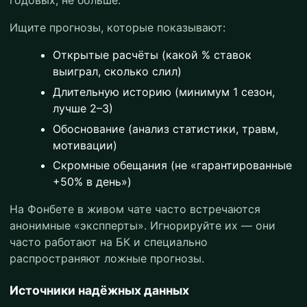
годовых, не больше.
Ищите прогнозы, которые показывают:
Открытые расчёты (какой % ставок
выиграл, сколько слил)
Длительную историю (минимум 1 сезон,
лучше 2–3)
Обоснование (анализ статистики, травм,
мотивации)
Скромные обещания (не «гарантированные
+50% в день»)
На Фонбете в живом чате часто встречаются
анонимные «экспперты». Игнорируйте их — они
часто работают на БК и специально
распространяют ложные прогнозы.
Источники надёжных данных