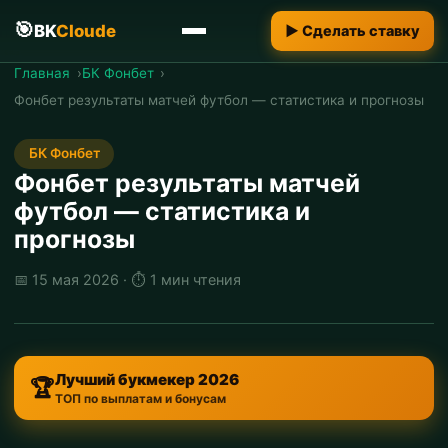
🎯
BK
Cloude
▶ Сделать ставку
Главная
БК Фонбет
Фонбет результаты матчей футбол — статистика и прогнозы
БК Фонбет
Фонбет результаты матчей
футбол — статистика и
прогнозы
📅
15 мая 2026
·
⏱ 1 мин чтения
Лучший букмекер 2026
🏆
ТОП по выплатам и бонусам