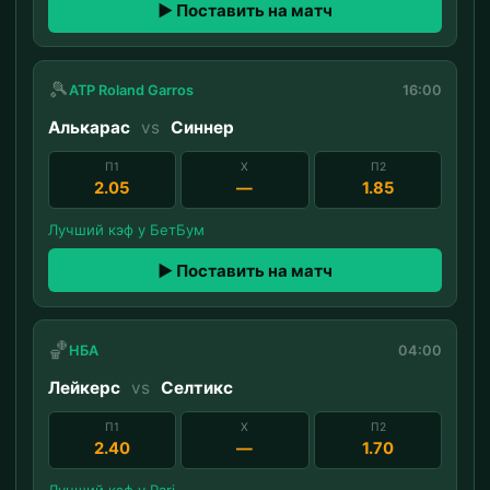
▶ Поставить на матч
🎾
ATP Roland Garros
16:00
Алькарас
vs
Синнер
П1
X
П2
2.05
—
1.85
Лучший кэф у БетБум
▶ Поставить на матч
🏀
НБА
04:00
Лейкерс
vs
Селтикс
П1
X
П2
2.40
—
1.70