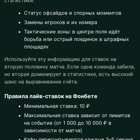
статистики:
Статус офсайдов и спорных моментов
Замены игроков и их номера
Тактические зоны: в центре поля идёт
борьба или острый поединок в штрафных
площадях
Используйте эту информацию для ставок на
вторую половину матча. Если одна команда забила,
но вторая доминирует в статистике, есть высокий
шанс на выравнивание счёта.
Правила лайв-ставок на Фонбете
Минимальная ставка: 10 ₽
Максимальная ставка зависит от лимитов
на событие (от 1 000 до 10 000 ₽ в
зависимости от матча)
Кэфы пересчитываются каждые 3–5 секунд