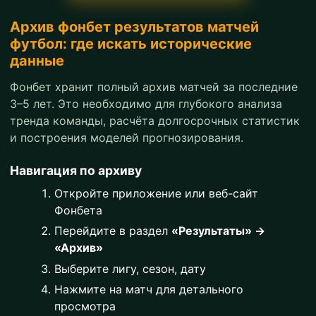
Архив фонбет результатов матчей
футбол: где искать исторические
данные
Фонбет хранит полный архив матчей за последние
3–5 лет. Это необходимо для глубокого анализа
тренда команды, расчёта долгосрочных статистик
и построения моделей прогнозирования.
Навигация по архиву
Откройте приложение или веб-сайт
Фонбета
Перейдите в раздел
«Результаты» →
«Архив»
Выберите лигу, сезон, дату
Нажмите на матч для детального
просмотра