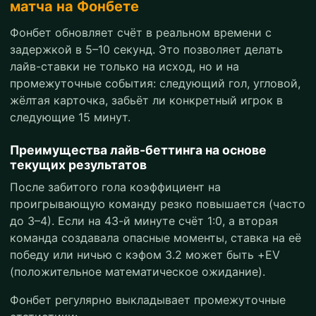
матча на Фонбете
Фонбет обновляет счёт в реальном времени с
задержкой в 5–10 секунд. Это позволяет делать
лайв-ставки не только на исход, но и на
промежуточные события: следующий гол, угловой,
жёлтая карточка, забьёт ли конкретный игрок в
следующие 15 минут.
Преимущества лайв-беттинга на основе
текущих результатов
После забитого гола коэффициент на
проигрывающую команду резко повышается (часто
до 3–4). Если на 43-й минуте счёт 1:0, а вторая
команда создавала опасные моменты, ставка на её
победу или ничью с кэфом 3.2 может быть +EV
(положительное математическое ожидание).
Фонбет регулярно выкладывает промежуточные