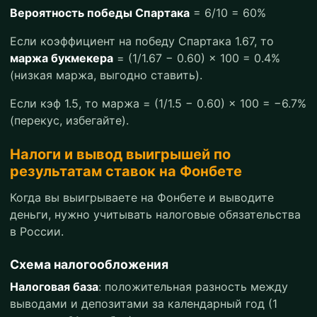
Вероятность победы Спартака
= 6/10 = 60%
Если коэффициент на победу Спартака 1.67, то
маржа букмекера
= (1/1.67 − 0.60) × 100 = 0.4%
(низкая маржа, выгодно ставить).
Если кэф 1.5, то маржа = (1/1.5 − 0.60) × 100 = −6.7%
(перекус, избегайте).
Налоги и вывод выигрышей по
результатам ставок на Фонбете
Когда вы выигрываете на Фонбете и выводите
деньги, нужно учитывать налоговые обязательства
в России.
Схема налогообложения
Налоговая база
: положительная разность между
выводами и депозитами за календарный год (1