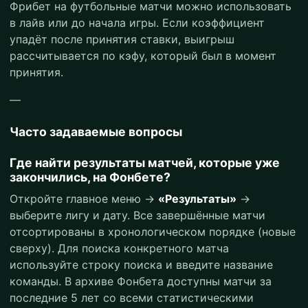
Фрибет на футбольные матчи можно использовать
в лайв или до начала игры. Если коэффициент
упадёт после принятия ставки, выигрыш
рассчитывается по кэфу, который был в момент
принятия.
—
Часто задаваемые вопросы
Где найти результаты матчей, которые уже
закончились, на Фонбете?
Откройте главное меню →
«Результаты»
→
выберите лигу и дату. Все завершённые матчи
отсортированы в хронологическом порядке (новые
сверху). Для поиска конкретного матча
используйте строку поиска и введите название
команды. В архиве Фонбета доступны матчи за
последние 5 лет со всеми статистическими