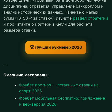
коэффициент. Чтобы выиграть долгосрочно, нужна
дисциплина, стратегия, управление банкроллом и
анализ исторических данных. Начните с малых
сумм (10–50 ₽ за ставку), изучите
раздел стратегий
и прочитайте о критерии Келли для расчёта
размера ставки.
🏆 Лучший букмекер 2026
—
Смежные материалы:
Фонбет прогноз — легальные ставки на
спорт 2026
Фонбет мобильная бесплатно: приложение
и веб-версия 2026