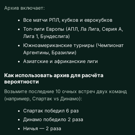
Архив включает:
Все матчи РПЛ, кубков и еврокубков
Топ-лиги Европы (АПЛ, Ла Лига, Серия А,
Лига 1, Бундеслига)
Южноамериканские турниры (Чемпионат
Аргентины, Бразилии)
Азиатские и африканские лиги
Как использовать архив для расчёта
вероятности
Возьмите последние 10 очных встреч двух команд
(например, Спартак vs Динамо):
Спартак победил 6 раз
Динамо победило 2 раза
Ничья — 2 раза