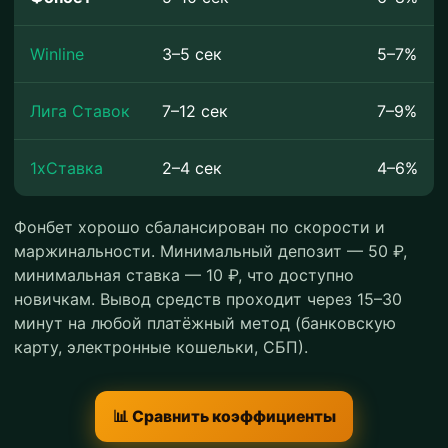
Winline
3–5 сек
5–7%
Лига Ставок
7–12 сек
7–9%
1xСтавка
2–4 сек
4–6%
Фонбет хорошо сбалансирован по скорости и
маржинальности. Минимальный депозит — 50 ₽,
минимальная ставка — 10 ₽, что доступно
новичкам. Вывод средств проходит через 15–30
минут на любой платёжный метод (банковскую
карту, электронные кошельки, СБП).
📊 Сравнить коэффициенты