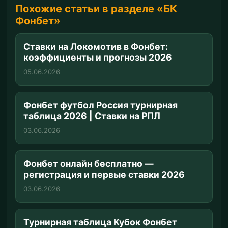
Похожие статьи в разделе «БК
Фонбет»
Ставки на Локомотив в Фонбет:
коэффициенты и прогнозы 2026
05.06.2026
Фонбет футбол Россия турнирная
таблица 2026 | Ставки на РПЛ
03.06.2026
Фонбет онлайн бесплатно —
регистрация и первые ставки 2026
03.06.2026
Турнирная таблица Кубок Фонбет