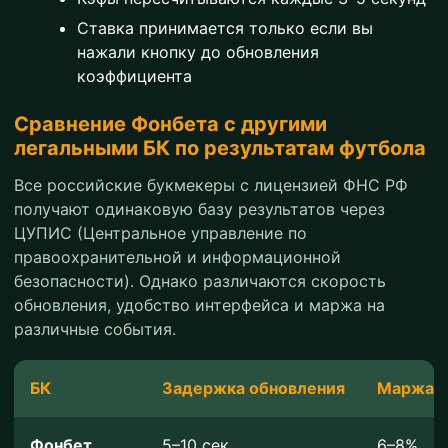
Ставка принимается только если вы
нажали кнопку до обновления
коэффициента
Сравнение Фонбета с другими
легальными БК по результатам футбола
Все российские букмекеры с лицензией ФНС РФ
получают одинаковую базу результатов через
ЦУПИС (Центральное управление по
правоохранительной и информационной
безопасности). Однако различаются скорость
обновления, удобство интерфейса и маржа на
различные события.
БК
Задержка обновления
Маржа н
Фонбет
5–10 сек
6–8%