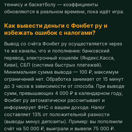
теннису и баскетболу — коэффициенты
обновляются в реальном времени, пока идёт игра.
Как вывести деньги с Фонбет ру и
избежать ошибок с налогами?
Вывод со счёта Фонбет ру осуществляется через
те же каналы, что и пополнение: банковский
перевод, электронный кошелёк (Яндекс.Касса,
Киви), СБП (система быстрых платежей).
Минимальная сумма вывода — 100 ₽, максимум
ограничений нет. Обработка занимает от 15 минут
до 3 часов в зависимости от способа. При выводе
сумм, превышающих 4 000 ₽ в календарном году,
Фонбет ру автоматически рассчитывает и
информирует ФНС о вашем доходе. Налог
составляет 13% от положительной разности
(выводы минус депозиты). Пример: вы пополнили
счёт на 50 000 ₽, выиграли и вывели 75 000 ₽.