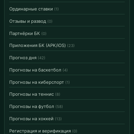
Ординарные ставки
(1)
Отзывы и развод
(0)
Партнёрки БК
(0)
Приложения БК (APK/iOS)
(23)
Прогноз дня
(42)
Прогнозы на баскетбол
(4)
Прогнозы на киберспорт
(1)
Прогнозы на теннис
(8)
Прогнозы на футбол
(58)
Прогнозы на хоккей
(13)
Регистрация и верификация
(0)