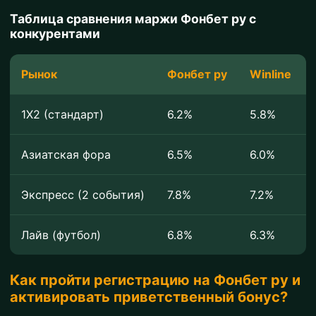
Таблица сравнения маржи Фонбет ру с
конкурентами
Рынок
Фонбет ру
Winline
1X2 (стандарт)
6.2%
5.8%
Азиатская фора
6.5%
6.0%
Экспресс (2 события)
7.8%
7.2%
Лайв (футбол)
6.8%
6.3%
Как пройти регистрацию на Фонбет ру и
активировать приветственный бонус?