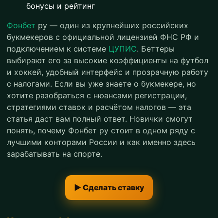
Фонбет
ру — один из крупнейших российских
букмекеров с официальной лицензией ФНС РФ и
подключением к системе
ЦУПИС
. Беттеры
выбирают его за высокие коэффициенты на футбол
и хоккей, удобный интерфейс и прозрачную работу
с налогами. Если вы уже знаете о букмекере, но
хотите разобраться с нюансами регистрации,
стратегиями ставок и расчётом налогов — эта
статья даст вам полный ответ. Новички смогут
понять, почему Фонбет ру стоит в одном ряду с
лучшими конторами России и как именно здесь
зарабатывать на спорте.
▶ Сделать ставку