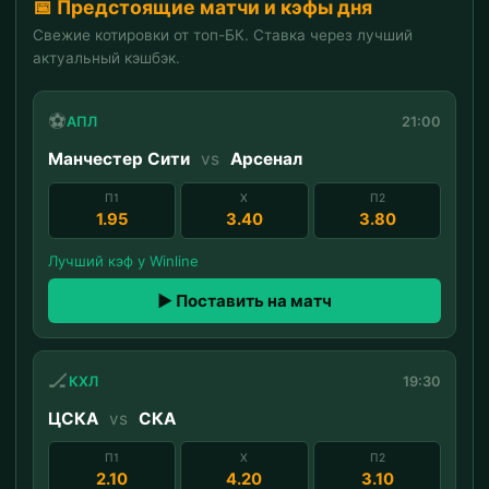
📅 Предстоящие матчи и кэфы дня
Свежие котировки от топ-БК. Ставка через лучший
актуальный кэшбэк.
⚽
АПЛ
21:00
Манчестер Сити
vs
Арсенал
П1
X
П2
1.95
3.40
3.80
Лучший кэф у Winline
▶ Поставить на матч
🏒
КХЛ
19:30
ЦСКА
vs
СКА
П1
X
П2
2.10
4.20
3.10