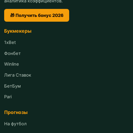
аналитика коэффициентов.
🎁 Получить бонус 2026
Букмекеры
1xBet
Фонбет
Winline
Лига Ставок
БетБум
Pari
Прогнозы
На футбол