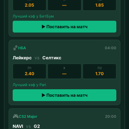
2.05
—
1.85
Лучший кэф у БетБум
▶ Поставить на матч
🏀
НБА
04:00
Лейкерс
vs
Селтикс
П1
X
П2
2.40
—
1.70
Лучший кэф у Pari
▶ Поставить на матч
🎮
CS2 Major
20:00
NAVI
vs
G2