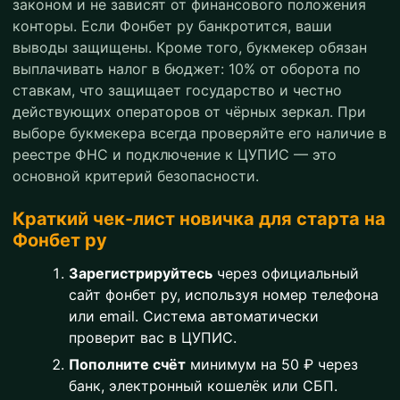
законом и не зависят от финансового положения
конторы. Если Фонбет ру банкротится, ваши
выводы защищены. Кроме того, букмекер обязан
выплачивать налог в бюджет: 10% от оборота по
ставкам, что защищает государство и честно
действующих операторов от чёрных зеркал. При
выборе букмекера всегда проверяйте его наличие в
реестре ФНС и подключение к ЦУПИС — это
основной критерий безопасности.
Краткий чек-лист новичка для старта на
Фонбет ру
Зарегистрируйтесь
через официальный
сайт фонбет ру, используя номер телефона
или email. Система автоматически
проверит вас в ЦУПИС.
Пополните счёт
минимум на 50 ₽ через
банк, электронный кошелёк или СБП.