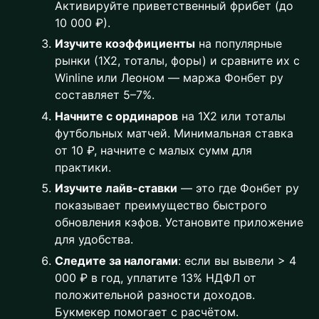
Активируйте приветственный фрибет (до
10 000 ₽).
Изучите коэффициенты
на популярные
рынки (1X2, тоталы, форы) и сравните их с
Winline или Леоном — маржа Фонбет ру
составляет 5–7%.
Начните с ординаров
на 1X2 или тоталы
футбольных матчей. Минимальная ставка
от 10 ₽, начните с малых сумм для
практики.
Изучите лайв-ставки
— это где Фонбет ру
показывает преимущество быстрого
обновления кэфов. Установите приложение
для удобства.
Следите за налогами
: если вы вывели > 4
000 ₽ в год, уплатите 13% НДФЛ от
положительной разности доходов.
Букмекер помогает с расчётом.