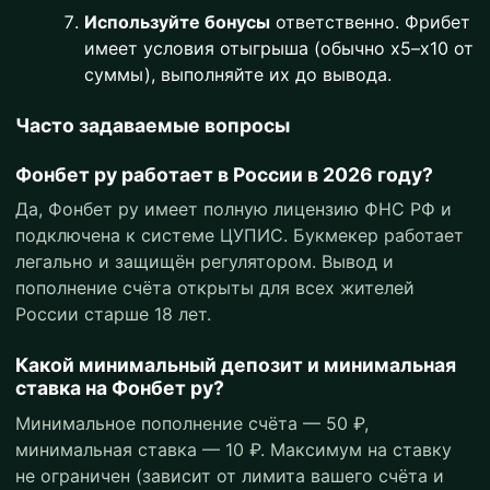
Используйте бонусы
ответственно. Фрибет
имеет условия отыгрыша (обычно x5–x10 от
суммы), выполняйте их до вывода.
Часто задаваемые вопросы
Фонбет ру работает в России в 2026 году?
Да, Фонбет ру имеет полную лицензию ФНС РФ и
подключена к системе ЦУПИС. Букмекер работает
легально и защищён регулятором. Вывод и
пополнение счёта открыты для всех жителей
России старше 18 лет.
Какой минимальный депозит и минимальная
ставка на Фонбет ру?
Минимальное пополнение счёта — 50 ₽,
минимальная ставка — 10 ₽. Максимум на ставку
не ограничен (зависит от лимита вашего счёта и