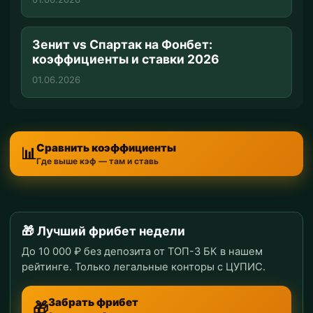
Зенит vs Спартак на Фонбет:
коэффициенты и ставки 2026
01.06.2026
Сравнить коэффициенты
📊
Где выше кэф — там и ставь
🎁 Лучший фрибет недели
До 10 000 ₽ без депозита от ТОП-3 БК в нашем
рейтинге. Только легальные конторы с ЦУПИС.
Забрать фрибет
🎁