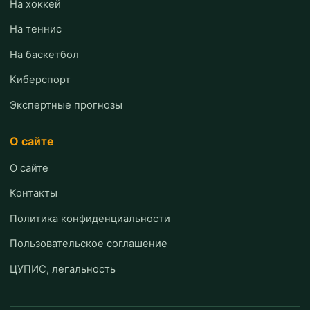
На хоккей
На теннис
На баскетбол
Киберспорт
Экспертные прогнозы
О сайте
О сайте
Контакты
Политика конфиденциальности
Пользовательское соглашение
ЦУПИС, легальность