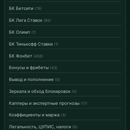
БК Бетсити
(79)
БК Лига Ставок
(85)
БК Олимп
(7)
БК Тинькофф Ставки
(1)
БК Фонбет
(456)
Бонусы и фрибеты
(43)
Вывод и пополнение
(0)
Зеркала и обход блокировок
(5)
Капперы и экспертные прогнозы
(17)
Коэффициенты и маржа
(3)
Легальность, ЦУПИС, налоги
(6)