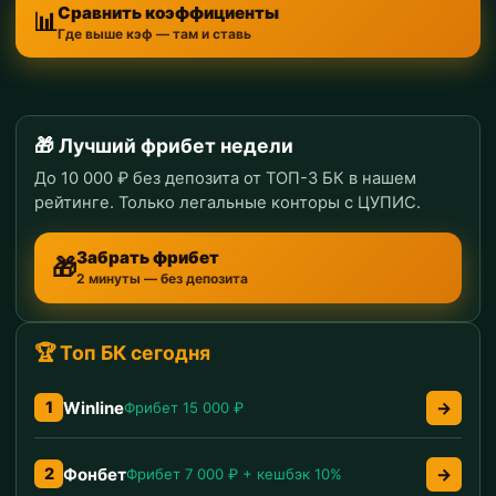
Сравнить коэффициенты
📊
Где выше кэф — там и ставь
🎁 Лучший фрибет недели
До 10 000 ₽ без депозита от ТОП-3 БК в нашем
рейтинге. Только легальные конторы с ЦУПИС.
Забрать фрибет
🎁
2 минуты — без депозита
🏆 Топ БК сегодня
Winline
→
Фрибет 15 000 ₽
Фонбет
→
Фрибет 7 000 ₽ + кешбэк 10%