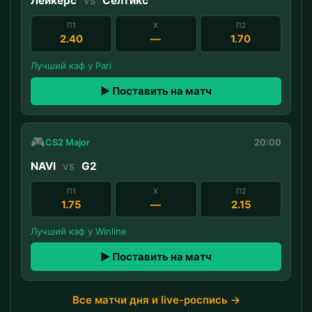
Лейкерс
vs
Селтикс
П1
X
П2
2.40
—
1.70
Лучший кэф у Pari
▶ Поставить на матч
🎮
CS2 Major
20:00
NAVI
vs
G2
П1
X
П2
1.75
—
2.15
Лучший кэф у Winline
▶ Поставить на матч
Все матчи дня и live-роспись →