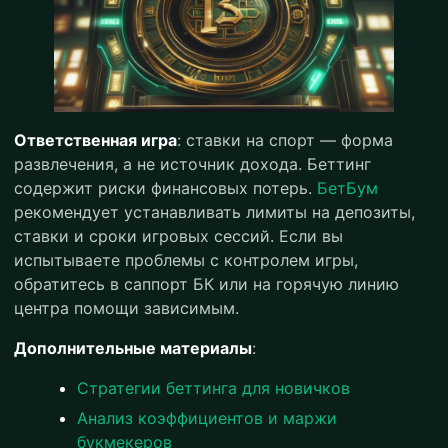
Ответственная игра
: ставки на спорт — форма
развлечения, а не источник дохода. Беттинг
содержит риски финансовых потерь.
БетБум
рекомендует устанавливать лимиты на депозиты,
ставки и сроки игровых сессий. Если вы
испытываете проблемы с контролем игры,
обратитесь в саппорт БК или на горячую линию
центра помощи зависимым.
Дополнительные материалы
:
Стратегии беттинга для новичков
Анализ коэффициентов и маржи
букмекеров