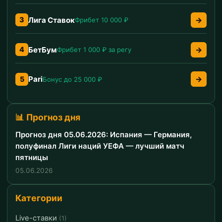
Лига Ставок
→
Фрибет 10 000 ₽
БетБум
→
Фрибет 1 000 ₽ за регу
Pari
→
Бонус до 25 000 ₽
📊 Прогноз дня
Прогноз дня 05.06.2026: Испания — Германия,
полуфинал Лиги наций УЕФА — лучший матч
пятницы
05.06.2026
Категории
Live-ставки
(1)