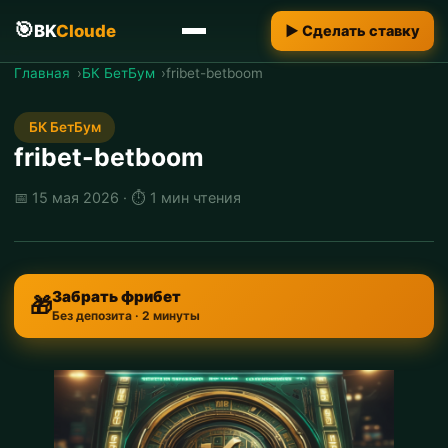
🎯
BK
Cloude
▶ Сделать ставку
Главная
БК БетБум
fribet-betboom
БК БетБум
fribet-betboom
📅
15 мая 2026
·
⏱ 1 мин чтения
Забрать фрибет
🎁
Без депозита · 2 минуты