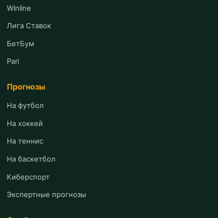
Winline
Лига Ставок
БетБум
Pari
Прогнозы
На футбол
На хоккей
На теннис
На баскетбол
Киберспорт
Экспертные прогнозы