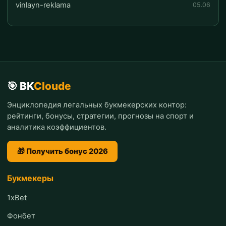
vinlayn-reklama
05.06
🎯
BK
Cloude
Энциклопедия легальных букмекерских контор:
рейтинги, бонусы, стратегии, прогнозы на спорт и
аналитика коэффициентов.
🎁 Получить бонус 2026
Букмекеры
1xBet
Фонбет