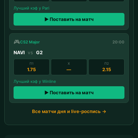
Лучший кэф у Pari
▶ Поставить на матч
🎮
CS2 Major
20:00
NAVI
vs
G2
П1
X
П2
1.75
—
2.15
Лучший кэф у Winline
▶ Поставить на матч
Все матчи дня и live-роспись →