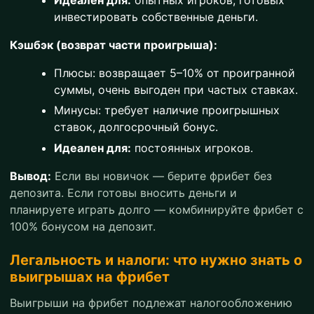
инвестировать собственные деньги.
Кэшбэк (возврат части проигрыша):
Плюсы: возвращает 5–10% от проигранной
суммы, очень выгоден при частых ставках.
Минусы: требует наличие проигрышных
ставок, долгосрочный бонус.
Идеален для:
постоянных игроков.
Вывод:
Если вы новичок — берите фрибет без
депозита. Если готовы вносить деньги и
планируете играть долго — комбинируйте фрибет с
100% бонусом на депозит.
Легальность и налоги: что нужно знать о
выигрышах на фрибет
Выигрыши на фрибет подлежат налогообложению