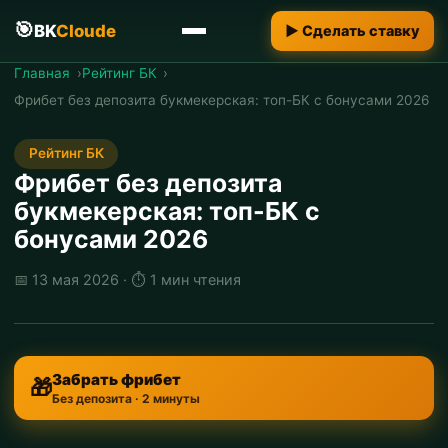
🎯
BK
Cloude
▶ Сделать ставку
Главная
Рейтинг БК
Фрибет без депозита букмекерская: топ-БК с бонусами 2026
Рейтинг БК
Фрибет без депозита
букмекерская: топ-БК с
бонусами 2026
📅
13 мая 2026
·
⏱ 1 мин чтения
Забрать фрибет
🎁
Без депозита · 2 минуты