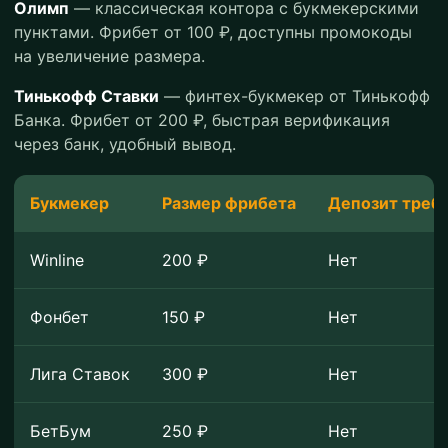
Олимп
— классическая контора с букмекерскими
пунктами. Фрибет от 100 ₽, доступны промокоды
на увеличение размера.
Тинькофф Ставки
— финтех-букмекер от Тинькофф
Банка. Фрибет от 200 ₽, быстрая верификация
через банк, удобный вывод.
Букмекер
Размер фрибета
Депозит треб
Winline
200 ₽
Нет
Фонбет
150 ₽
Нет
Лига Ставок
300 ₽
Нет
БетБум
250 ₽
Нет