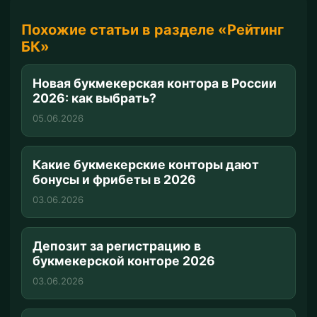
Похожие статьи в разделе «Рейтинг
БК»
Новая букмекерская контора в России
2026: как выбрать?
05.06.2026
Какие букмекерские конторы дают
бонусы и фрибеты в 2026
03.06.2026
Депозит за регистрацию в
букмекерской конторе 2026
03.06.2026