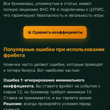
Все букмекеры, упомянутые в статье, имеют
полную лицензию ФНС РФ и подключены к ЦУПИС,
что гарантирует безопасность и легальность игры.
📊 Сравнить коэффициенты
Популярные ошибки при использовании
фрибета
Новички часто делают ошибки, которые приводят
к потере бонуса. Вот наиболее частые:
Ошибка 1: игнорирование минимального
коэффициента.
Вы ставите фрибет на событие с
кэфом 1.2, но букмекер требует минимум 1.5.
Ставка не принимается, и вы теряете время.
Решение:
всегда проверяйте условия перед
ставкой.