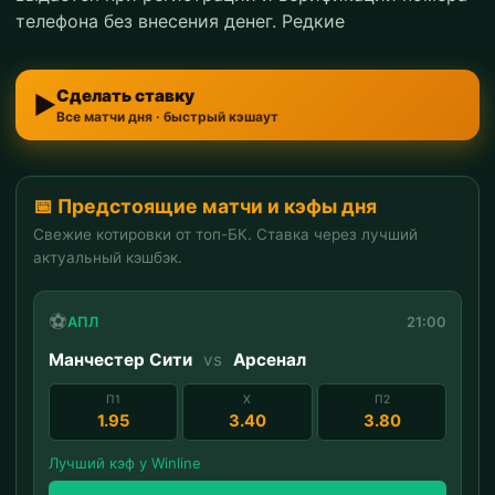
телефона без внесения денег. Редкие
Сделать ставку
▶
Все матчи дня · быстрый кэшаут
📅 Предстоящие матчи и кэфы дня
Свежие котировки от топ-БК. Ставка через лучший
актуальный кэшбэк.
⚽
АПЛ
21:00
Манчестер Сити
vs
Арсенал
П1
X
П2
1.95
3.40
3.80
Лучший кэф у Winline