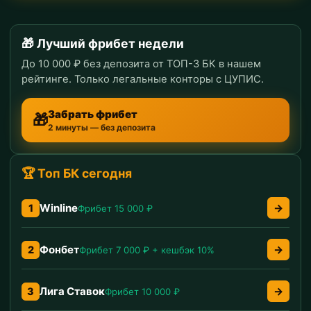
🎁 Лучший фрибет недели
До 10 000 ₽ без депозита от ТОП-3 БК в нашем
рейтинге. Только легальные конторы с ЦУПИС.
Забрать фрибет
🎁
2 минуты — без депозита
🏆 Топ БК сегодня
Winline
→
Фрибет 15 000 ₽
Фонбет
→
Фрибет 7 000 ₽ + кешбэк 10%
Лига Ставок
→
Фрибет 10 000 ₽