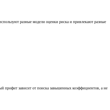
используют разные модели оценки риска и привлекают разные
ый профит зависит от поиска завышенных коэффициентов, а не