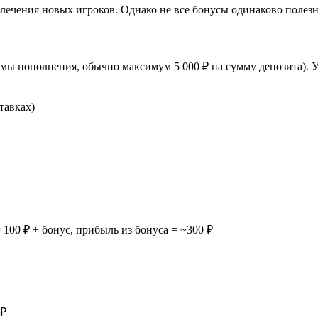
лечения новых игроков. Однако не все бонусы одинаково полез
ммы пополнения, обычно максимум 5 000 ₽ на сумму депозита). 
тавках)
 100 ₽ + бонус, прибыль из бонуса = ~300 ₽
 ₽