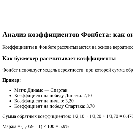
Анализ коэффициентов Фонбета: как о
Коэффициенты в Фонбете рассчитываются на основе вероятнос
Как букмекер рассчитывает коэффициенты
Фонбет использует модель вероятности, при которой сумма об
Пример:
Матч: Динамо — Спартак
Коэффициент на победу Динамо: 2,10
Коэффициент на ничью: 3,20
Коэффициент на победу Спартака: 3,70
Сумма обратных коэффициентов: 1/2,10 + 1/3,20 + 1/3,70 = 0,476
Маржа = (1,059 – 1) × 100 = 5,9%