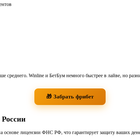
ентов
 среднего. Winline и БетБум немного быстрее в лайве, но разн
🎁 Забрать фрибет
 России
а основе лицензии ФНС РФ, что гарантирует защиту ваших денег