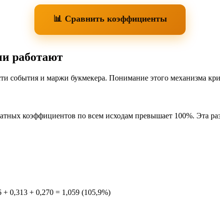
📊 Сравнить коэффициенты
ни работают
ти события и маржи букмекера. Понимание этого механизма кри
ратных коэффициентов по всем исходам превышает 100%. Эта ра
 + 0,313 + 0,270 = 1,059 (105,9%)