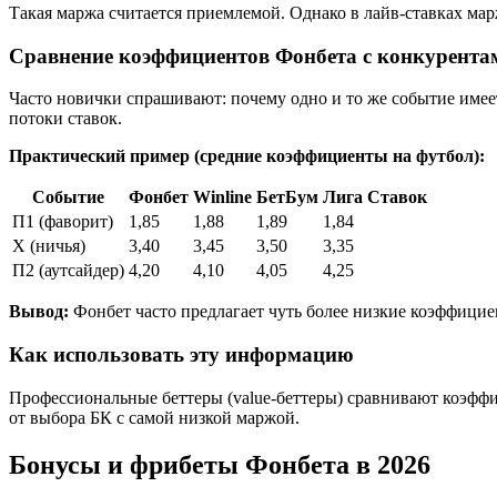
Такая маржа считается приемлемой. Однако в лайв-ставках ма
Сравнение коэффициентов Фонбета с конкурента
Часто новички спрашивают: почему одно и то же событие имее
потоки ставок.
Практический пример (средние коэффициенты на футбол):
Событие
Фонбет
Winline
БетБум
Лига Ставок
П1 (фаворит)
1,85
1,88
1,89
1,84
X (ничья)
3,40
3,45
3,50
3,35
П2 (аутсайдер)
4,20
4,10
4,05
4,25
Вывод:
Фонбет часто предлагает чуть более низкие коэффицие
Как использовать эту информацию
Профессиональные беттеры (value-беттеры) сравнивают коэфф
от выбора БК с самой низкой маржой.
Бонусы и фрибеты Фонбета в 2026