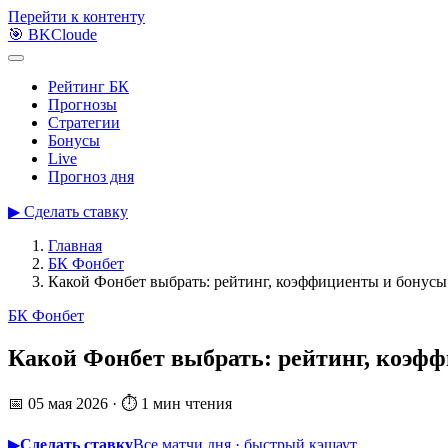
Перейти к контенту
🎯
BK
Cloude
Рейтинг БК
Прогнозы
Стратегии
Бонусы
Live
Прогноз дня
▶ Сделать ставку
Главная
БК Фонбет
Какой Фонбет выбрать: рейтинг, коэффициенты и бонусы
БК Фонбет
Какой Фонбет выбрать: рейтинг, коэф
📅
05 мая 2026
·
⏱ 1 мин чтения
▶
Сделать ставку
Все матчи дня · быстрый кэшаут