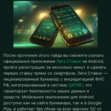
После прочтения этого гайда вы сможете скачать
официальное приложение
Лига Ставок
на Android,
пройти регистрацию за несколько минут и сделать
первую ставку прямо со смартфона. Лига Ставок —
лицензированный букмекер с аккредитацией ФНС
РФ, интегрированный в систему
ЦУПИС
, что
гарантирует безопасность ваших данных и
средств. Мобильное приложение для Android
доступно как на сайте букмекера, так и в Google
Play, и работает без сбоев на всех версиях ОС от