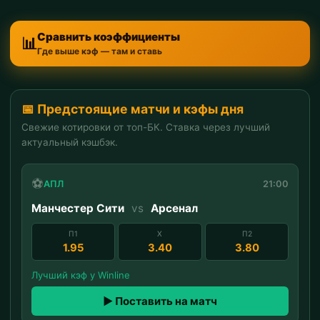
Сравнить коэффициенты
📊
Где выше кэф — там и ставь
📅 Предстоящие матчи и кэфы дня
Свежие котировки от топ-БК. Ставка через лучший
актуальный кэшбэк.
⚽
АПЛ
21:00
Манчестер Сити
vs
Арсенал
П1
X
П2
1.95
3.40
3.80
Лучший кэф у Winline
▶ Поставить на матч