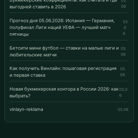
Букмекерские коэффициенты: как считать и где
05.
выгодней ставить в 2026
06
Прогноз дня 05.06.2026: Испания — Германия,
05
полуфинал Лиги наций УЕФА — лучший матч
.0
6
пятницы
Бетсити мини футбол — ставки на малые лиги и
05.
любительские матчи
06
Как получить Винлайн: пошаговая регистрация
05.
и первая ставка
06
Новая букмекерская контора в России 2026: как
05.0
выбрать?
6
vinlayn-reklama
05.06