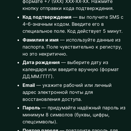
формате +7 (9XX) XXX-XX-XX. Нажмите
кнопку отправки кода подтверждения.
Код подтверждения
— вы получите SMS с
4–6-значным кодом. Введите его в
специальное поле. Код действует 5 минут.
Фамилия и имя
— используйте данные из
паспорта. Поле чувствительно к регистру,
но это некритично.
Дата рождения
— выберите дату из
календаря или введите вручную (формат
ДД.MM.ГГГГ).
Email
— укажите рабочий или личный
адрес электронной почты для
восстановления доступа.
Пароль
— придумайте надёжный пароль из
минимум 8 символов (буквы, цифры,
спецсимволы).
Повтор пароля
— повторите пароль для