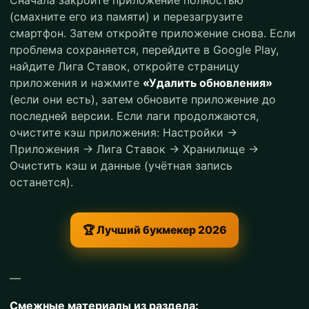
Сначала закройте приложение полностью
(смахните его из памяти) и перезагрузите
смартфон. Затем откройте приложение снова. Если
проблема сохраняется, перейдите в Google Play,
найдите Лига Ставок, откройте страницу
приложения и нажмите
«Удалить обновления»
(если они есть), затем обновите приложение до
последней версии. Если лаги продолжаются,
очистите кэш приложения: Настройки →
Приложения → Лига Ставок → Хранилище →
Очистить кэш и данные (учётная запись
останется).
🏆 Лучший букмекер 2026
—
Смежные материалы из раздела: