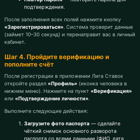
подтверждения.
После заполнения всех полей нажмите кнопку
«Зарегистрироваться»
. Система проверит данные
(займет 10–30 секунд) и перенаправит вас в личный
кабинет.
Шаг 4. Пройдите верификацию и
пополните счёт
После регистрации в приложении Лига Ставок
откройте раздел
«Профиль»
(иконка человека в
нижнем меню). Нажмите на пункт
«Верификация»
или
«Подтверждение личности»
.
Выполните следующие действия:
Загрузите фото паспорта
— сделайте
чёткий снимок основного разворота
паспорта со всеми данными (ФИО, дата