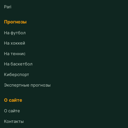
Pari
Прогнозы
На футбол
На хоккей
На теннис
На баскетбол
Киберспорт
Экспертные прогнозы
О сайте
О сайте
Контакты