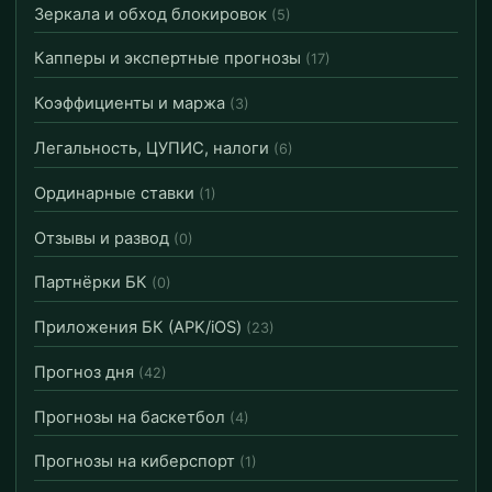
Зеркала и обход блокировок
(5)
Капперы и экспертные прогнозы
(17)
Коэффициенты и маржа
(3)
Легальность, ЦУПИС, налоги
(6)
Ординарные ставки
(1)
Отзывы и развод
(0)
Партнёрки БК
(0)
Приложения БК (APK/iOS)
(23)
Прогноз дня
(42)
Прогнозы на баскетбол
(4)
Прогнозы на киберспорт
(1)