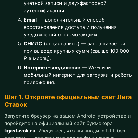
учётной записи и двухфакторной
аутентификации.
Email
— дополнительный способ
восстановления доступа и получения
уведомлений о промо-акциях.
СНИЛС
(опционально) — запрашивается
при выводе крупных сумм (свыше 100 000
₽ в месяц).
Интернет-соединение
— Wi-Fi или
мобильный интернет для загрузки и работы
приложения.
Шаг 1. Откройте официальный сайт Лига
Ставок
Запустите браузер на вашем Android-устройстве и
перейдите на официальный сайт букмекера
ligastavok.ru
. Убедитесь, что вы вводите URL без
опечаток — это защитит вас от фишинговых