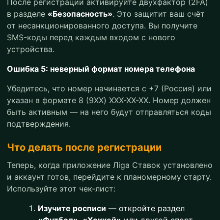
После регистрации активируйте двухфактор (2FA)
в разделе
«Безопасность»
. Это защитит ваш счёт
от несанкционированного доступа. Вы получите
SMS-коды перед каждым входом с нового
устройства.
Ошибка 5: неверный формат номера телефона
Убедитесь, что номер начинается с +7 (Россия) или
указан в формате 8 (9XX) XXX-XX-XX. Номер должен
быть активным — на него будут отправляться коды
подтверждения.
Что делать после регистрации
Теперь, когда приложение Лiga Ставок установлено
и аккаунт готов, перейдите к планомерному старту.
Используйте этот чек-лист:
Изучите росписи
— откройте раздел