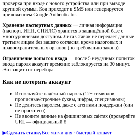
проверка при входе с нового устройства или при выводе
крупной суммы. Код приходит в SMS или генерируется
приложением Google Authenticator.
Хранение паспортных данных
— личная информация
(паспорт, ИНН, СНИЛС) хранится в защищённой базе с
многоуровневым доступом. Лига Ставок не передаёт данные
третьим лицам без вашего согласия, кроме налоговых и
правоохранительных органов (по требованию закона).
Ограничение попыток входа
— после 5 неудачных попыток
ввода пароля аккаунт временно заблокируется на 30 минут.
Это защита от перебора.
Как не потерять аккаунт
Используйте надёжный пароль (12+ символов,
прописные/строчные буквы, цифры, спецсимволы)
Не делитесь паролем, даже с агентами поддержки (они
не просят его)
Не вводите данные на фишинговых сайтах (проверяйте
URL — официальный б
▶
Сделать ставку
Все матчи дня · быстрый кэшаут