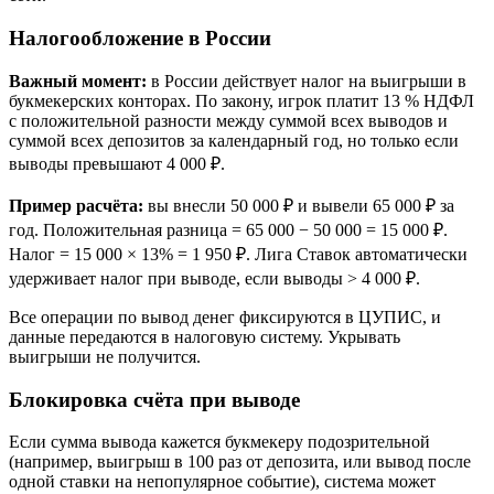
Налогообложение в России
Важный момент:
в России действует налог на выигрыши в
букмекерских конторах. По закону, игрок платит 13 % НДФЛ
с положительной разности между суммой всех выводов и
суммой всех депозитов за календарный год, но только если
выводы превышают 4 000 ₽.
Пример расчёта:
вы внесли 50 000 ₽ и вывели 65 000 ₽ за
год. Положительная разница = 65 000 − 50 000 = 15 000 ₽.
Налог = 15 000 × 13% = 1 950 ₽. Лига Ставок автоматически
удерживает налог при выводе, если выводы > 4 000 ₽.
Все операции по вывод денег фиксируются в ЦУПИС, и
данные передаются в налоговую систему. Укрывать
выигрыши не получится.
Блокировка счёта при выводе
Если сумма вывода кажется букмекеру подозрительной
(например, выигрыш в 100 раз от депозита, или вывод после
одной ставки на непопулярное событие), система может