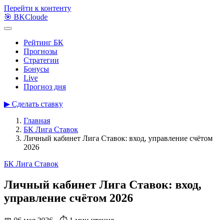
Перейти к контенту
🎯
BK
Cloude
Рейтинг БК
Прогнозы
Стратегии
Бонусы
Live
Прогноз дня
▶ Сделать ставку
Главная
БК Лига Ставок
Личный кабинет Лига Ставок: вход, управление счётом
2026
БК Лига Ставок
Личный кабинет Лига Ставок: вход,
управление счётом 2026