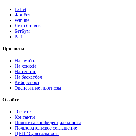
1xBet
Фонбет
Winline
Лига Ставок
БетБум
Pari
Прогнозы
На футбол
На хоккей
На теннис
На баскетбол
Киберспорт
Экспертные прогнозы
О сайте
О сайте
Контакты
Политика конфиденциальности
Пользовательское соглашение
ЦУПИС, легальность