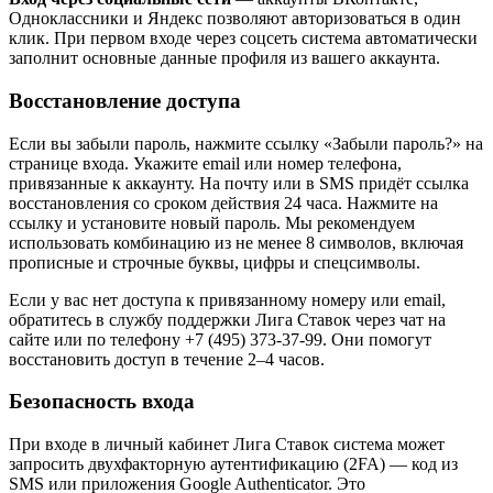
Одноклассники и Яндекс позволяют авторизоваться в один
клик. При первом входе через соцсеть система автоматически
заполнит основные данные профиля из вашего аккаунта.
Восстановление доступа
Если вы забыли пароль, нажмите ссылку «Забыли пароль?» на
странице входа. Укажите email или номер телефона,
привязанные к аккаунту. На почту или в SMS придёт ссылка
восстановления со сроком действия 24 часа. Нажмите на
ссылку и установите новый пароль. Мы рекомендуем
использовать комбинацию из не менее 8 символов, включая
прописные и строчные буквы, цифры и спецсимволы.
Если у вас нет доступа к привязанному номеру или email,
обратитесь в службу поддержки Лига Ставок через чат на
сайте или по телефону +7 (495) 373-37-99. Они помогут
восстановить доступ в течение 2–4 часов.
Безопасность входа
При входе в личный кабинет Лига Ставок система может
запросить двухфакторную аутентификацию (2FA) — код из
SMS или приложения Google Authenticator. Это