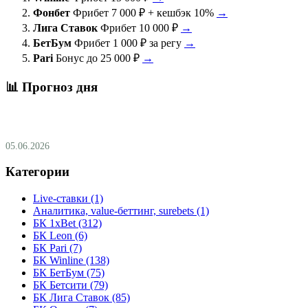
Фонбет
Фрибет 7 000 ₽ + кешбэк 10%
→
Лига Ставок
Фрибет 10 000 ₽
→
БетБум
Фрибет 1 000 ₽ за регу
→
Pari
Бонус до 25 000 ₽
→
📊 Прогноз дня
Прогноз дня 05.06.2026: Испания — Германия, полуфинал
Лиги наций УЕФА — лучший матч пятницы
05.06.2026
Категории
Live-ставки
(1)
Аналитика, value-беттинг, surebets
(1)
БК 1xBet
(312)
БК Leon
(6)
БК Pari
(7)
БК Winline
(138)
БК БетБум
(75)
БК Бетсити
(79)
БК Лига Ставок
(85)