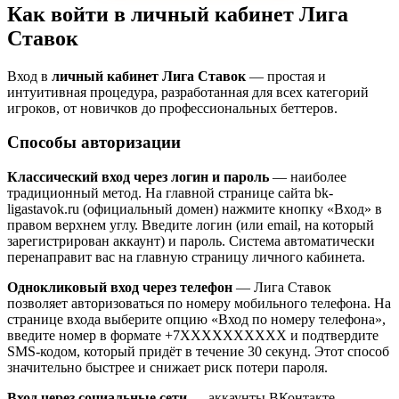
Как войти в личный кабинет Лига
Ставок
Вход в
личный кабинет Лига Ставок
— простая и
интуитивная процедура, разработанная для всех категорий
игроков, от новичков до профессиональных беттеров.
Способы авторизации
Классический вход через логин и пароль
— наиболее
традиционный метод. На главной странице сайта bk-
ligastavok.ru (официальный домен) нажмите кнопку «Вход» в
правом верхнем углу. Введите логин (или email, на который
зарегистрирован аккаунт) и пароль. Система автоматически
перенаправит вас на главную страницу личного кабинета.
Однокликовый вход через телефон
— Лига Ставок
позволяет авторизоваться по номеру мобильного телефона. На
странице входа выберите опцию «Вход по номеру телефона»,
введите номер в формате +7XXXXXXXXXX и подтвердите
SMS-кодом, который придёт в течение 30 секунд. Этот способ
значительно быстрее и снижает риск потери пароля.
Вход через социальные сети
— аккаунты ВКонтакте,