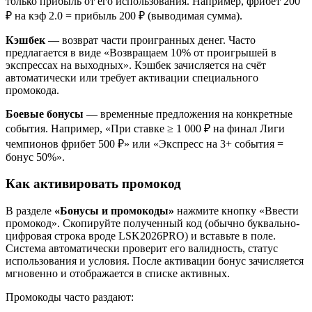
только прибыль от его использования. Например, фрибет 200
₽ на кэф 2.0 = прибыль 200 ₽ (выводимая сумма).
Кэшбек
— возврат части проигранных денег. Часто
предлагается в виде «Возвращаем 10% от проигрышей в
экспрессах на выходных». Кэшбек зачисляется на счёт
автоматически или требует активации специального
промокода.
Боевые бонусы
— временные предложения на конкретные
события. Например, «При ставке ≥ 1 000 ₽ на финал Лиги
чемпионов фрибет 500 ₽» или «Экспресс на 3+ события =
бонус 50%».
Как активировать промокод
В разделе
«Бонусы и промокоды»
нажмите кнопку «Ввести
промокод». Скопируйте полученный код (обычно буквально-
цифровая строка вроде LSK2026PRO) и вставьте в поле.
Система автоматически проверит его валидность, статус
использования и условия. После активации бонус зачисляется
мгновенно и отображается в списке активных.
Промокоды часто раздают: