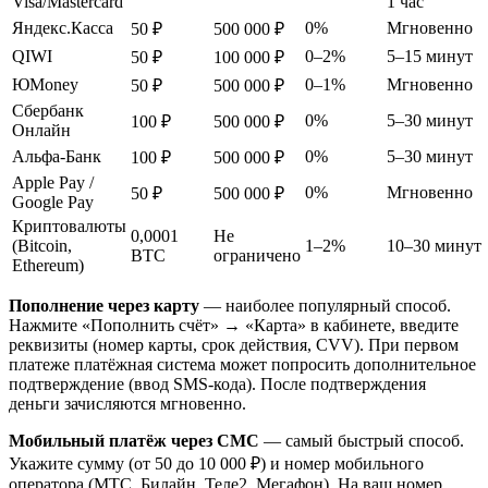
Visa/Mastercard
1 час
Яндекс.Касса
0%
Мгновенно
50 ₽
500 000 ₽
QIWI
0–2%
5–15 минут
50 ₽
100 000 ₽
ЮMoney
0–1%
Мгновенно
50 ₽
500 000 ₽
Сбербанк
0%
5–30 минут
100 ₽
500 000 ₽
Онлайн
Альфа-Банк
0%
5–30 минут
100 ₽
500 000 ₽
Apple Pay /
0%
Мгновенно
50 ₽
500 000 ₽
Google Pay
Криптовалюты
0,0001
Не
(Bitcoin,
1–2%
10–30 минут
BTC
ограничено
Ethereum)
Пополнение через карту
— наиболее популярный способ.
Нажмите «Пополнить счёт» → «Карта» в кабинете, введите
реквизиты (номер карты, срок действия, CVV). При первом
платеже платёжная система может попросить дополнительное
подтверждение (ввод SMS-кода). После подтверждения
деньги зачисляются мгновенно.
Мобильный платёж через СМС
— самый быстрый способ.
Укажите сумму (от 50 до 10 000 ₽) и номер мобильного
оператора (МТС, Билайн, Теле2, Мегафон). На ваш номер