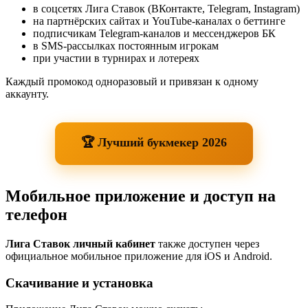
в соцсетях Лига Ставок (ВКонтакте, Telegram, Instagram)
на партнёрских сайтах и YouTube-каналах о беттинге
подписчикам Telegram-каналов и мессенджеров БК
в SMS-рассылках постоянным игрокам
при участии в турнирах и лотереях
Каждый промокод одноразовый и привязан к одному
аккаунту.
🏆 Лучший букмекер 2026
Мобильное приложение и доступ на
телефон
Лига Ставок личный кабинет
также доступен через
официальное мобильное приложение для iOS и Android.
Скачивание и установка