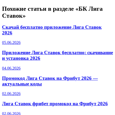
Похожие статьи в разделе «БК Лига
Ставок»
Скачай бесплатно приложение Лига Ставок
2026
05.06.2026
Приложение Лига Ставок бесплатно: скачивание
и установка 2026
04.06.2026
Промокод Лига Ставок на Фрибут 2026 —
актуальные коды
02.06.2026
Лига Ставок фрибет промокод на Фрибут 2026
02.06.2026