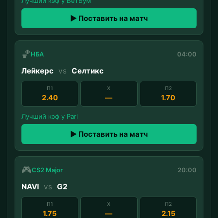
Лучший кэф у БетБум
▶ Поставить на матч
🏀
НБА
04:00
Лейкерс
vs
Селтикс
П1
X
П2
2.40
—
1.70
Лучший кэф у Pari
▶ Поставить на матч
🎮
CS2 Major
20:00
NAVI
vs
G2
П1
X
П2
1.75
—
2.15