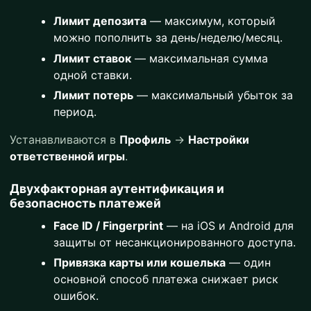
Лимит депозита
— максимум, который
можно пополнить за день/неделю/месяц.
Лимит ставок
— максимальная сумма
одной ставки.
Лимит потерь
— максимальный убыток за
период.
Устанавливаются в
Профиль
→
Настройки
ответственной игры
.
Двухфакторная аутентификация и
безопасность платежей
Face ID / Fingerprint
— на iOS и Android для
защиты от несанкционированного доступа.
Привязка карты или кошелька
— один
основной способ платежа снижает риск
ошибок.