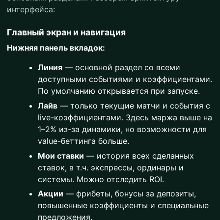
интерфейса:
Главный экран и навигация
Нижняя панель вкладок:
Линия
— основной раздел со всеми
доступными событиями и коэффициентами.
По умолчанию открывается при запуске.
Лайв
— только текущие матчи и события с
live-коэффициентами. Здесь маржа выше на
1–2% из-за динамики, но возможности для
value-беттинга больше.
Мои ставки
— история всех сделанных
ставок, в т.ч. экспрессы, ординары и
системы. Можно отследить ROI.
Акции
— фрибеты, бонусы за депозиты,
повышенные коэффициенты и специальные
предложения.