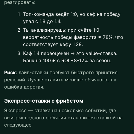
реагировать:
Топ-команда ведёт 1:0, но кэф на победу
упал с 1.8 до 1.4.
Ты анализируешь: при счёте 1:0
вероятность победы фаворита ≈ 78%, что
соответствует кэфу 1.28.
Кэф 1.4 переоценен → это value-ставка.
Банк на 100 ₽ с ROI +8–12% за сезон.
Риск:
лайв-ставки требуют быстрого принятия
решений. Лучше ставить меньше обычного, т.к.
ошибка дорогая.
Экспресс-ставки с фрибетом
Экспресс — ставка на несколько событий, где
выигрыш одного события становится ставкой на
следующее: