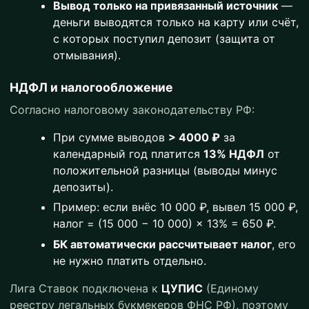
Вывод только на привязанный источник
—
деньги выводятся только на карту или счёт,
с которых поступил депозит (защита от
отмывания).
НДФЛ и налогообложение
Согласно налоговому законодательству РФ:
При сумме выводов
> 4000 ₽
за
календарный год платится
13% НДФЛ
от
положительной разницы (выводы минус
депозиты).
Пример: если внёс 10 000 ₽, вывел 15 000 ₽,
налог = (15 000 − 10 000) × 13% = 650 ₽.
БК автоматически рассчитывает налог
, его
не нужно платить отдельно.
Лига Ставок подключена к
ЦУПИС
(Единому
реестру легальных букмекеров ФНС РФ), поэтому