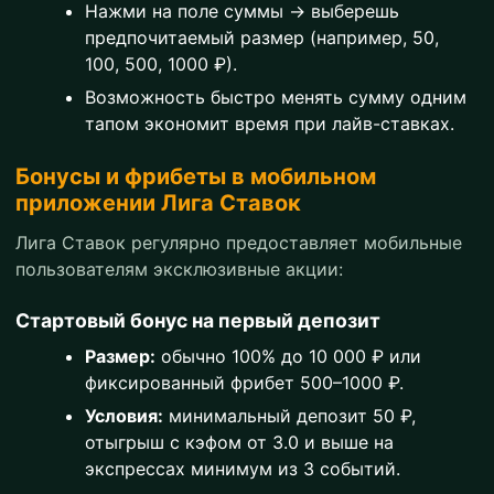
Нажми на поле суммы → выберешь
предпочитаемый размер (например, 50,
100, 500, 1000 ₽).
Возможность быстро менять сумму одним
тапом экономит время при лайв-ставках.
Бонусы и фрибеты в мобильном
приложении Лига Ставок
Лига Ставок регулярно предоставляет мобильные
пользователям эксклюзивные акции:
Стартовый бонус на первый депозит
Размер:
обычно 100% до 10 000 ₽ или
фиксированный фрибет 500–1000 ₽.
Условия:
минимальный депозит 50 ₽,
отыгрыш с кэфом от 3.0 и выше на
экспрессах минимум из 3 событий.