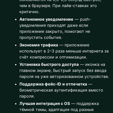
чем в браузере. При лайв-ставках это
критично.
Автономное уведомление
— push-
уведомления приходят даже если
приложение закрыто, помогают не
пропустить событие.
Экономия трафика
— приложение
использует в 2–3 раза меньше интернета за
счёт компрессии и оптимизации.
Установка быстрого доступа
— иконка на
главном экране, быстрый запуск без ввода
пароля на уже авторизованном устройстве.
Поддержка фейс-ID и отпечатка
—
биометрическая аутентификация вместо
пароля.
Лучшая интеграция с OS
— поддержка
тёмной темы, адаптация под разные