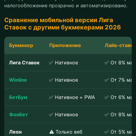
налогообложение прозрачно и автоматизировано.
Сравнение мобильной версии Лига
Ставок с другими букмекерами 2026
Букмекер
Приложение
Лайв-ставк
Лига Ставок
✅ Нативное
✅ От 8% ма
Winline
✅ Нативное
✅ От 7% ма
БетБум
✅ Нативное + PWA
✅ От 6% ма
Фонбет
✅ Нативное
✅ От 8% ма
Леон
⚠️ Только веб
✅ От 5% ма