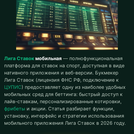
Лига Ставок
мобильная
— полнофункциональная
платформа для ставок на спорт, доступная в виде
нативного приложения и веб-версии. Букмекер
Лига Ставок (лицензия ФНС РФ, подключение к
ЦУПИС
) предоставляет одну из наиболее удобных
мобильных сред для беттинга: быстрый доступ к
лайв-ставкам, персонализированные котировки,
фрибеты
и акции. Статья разбирает функции,
установку, интерфейс и стратегии использования
мобильного приложения Лига Ставок в 2026 году.