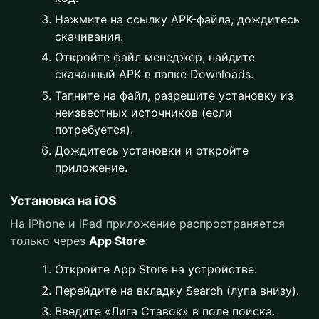
Нажмите на ссылку APK-файла, дождитесь
скачивания.
Откройте файл менеджер, найдите
скачанный APK в папке Downloads.
Тапните на файл, разрешите установку из
неизвестных источников (если
потребуется).
Дождитесь установки и откройте
приложение.
Установка на iOS
На iPhone и iPad приложение распространяется
только через
App Store
:
Откройте App Store на устройстве.
Перейдите на вкладку Search (лупа внизу).
Введите «Лига Ставок» в поле поиска.