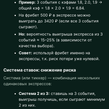
Пример:
3 события с кэфами 1.8, 2.0, 1.9 →
общий кэф = 1.8 × 2.0 × 1.9 = 6.84.
На фрибет 500 ₽ в экспрессе можно
выиграть до 3420 ₽ (если все 3 события
сыграют).
Но:
вероятность выигрыша экспресса из 3
событий ≈ 15–25% (в зависимости от
качества выбора).
Совет:
используй фрибет именно на
экспрессы, т.к. риск потери уже нулевой.
Система ставок: снижение риска
Система (или тиккер) — комбинация нескольких
одинаковых экспрессов:
Система 2 из 3:
ставишь на 3 события,
выигрыш получишь, если сыграют минимум
2 из них.