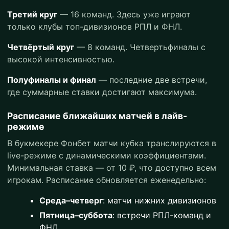
Третий круг
— 16 команд. Здесь уже играют
только клубы топ-дивизионов РПЛ и ФНЛ.
Четвёртый круг
— 8 команд. Четвертьфиналы с
высокой интенсивностью.
Полуфиналы и финал
— последние две встречи,
где суммарные ставки достигают максимума.
Расписание ближайших матчей в лайв-
режиме
В букмекере Фонбет матчи кубка транслируются в
live-режиме с динамическими коэффициентами.
Минимальная ставка — от 10 ₽, что доступно всем
игрокам. Расписание обновляется еженедельно:
Среда–четверг
: матчи нижних дивизионов
Пятница–суббота
: встречи РПЛ-команд и
ФНЛ