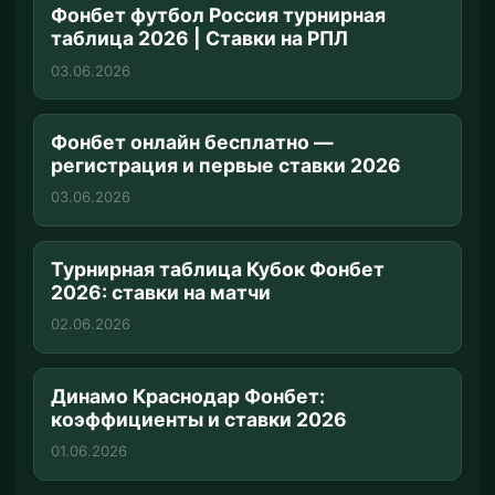
Фонбет футбол Россия турнирная
таблица 2026 | Ставки на РПЛ
03.06.2026
Фонбет онлайн бесплатно —
регистрация и первые ставки 2026
03.06.2026
Турнирная таблица Кубок Фонбет
2026: ставки на матчи
02.06.2026
Динамо Краснодар Фонбет:
коэффициенты и ставки 2026
01.06.2026