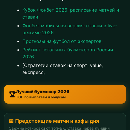
Кубок Фонбет 2026: расписание матчей и
ставки
Фонбет мобильная версия: ставки в live-
режиме 2026
Прогнозы на футбол от экспертов
Рейтинг легальных букмекеров России
2026
[Стратегии ставок на спорт: value,
экспресс,
Лучший букмекер 2026
🏆
ТОП по выплатам и бонусам
📅 Предстоящие матчи и кэфы дня
Свежие котировки от топ-БК. Ставка через лучший