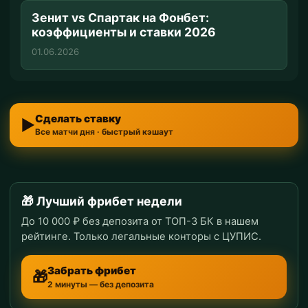
Зенит vs Спартак на Фонбет:
коэффициенты и ставки 2026
01.06.2026
Сделать ставку
▶
Все матчи дня · быстрый кэшаут
🎁 Лучший фрибет недели
До 10 000 ₽ без депозита от ТОП-3 БК в нашем
рейтинге. Только легальные конторы с ЦУПИС.
Забрать фрибет
🎁
2 минуты — без депозита