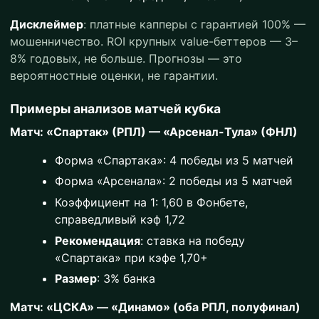
Дисклеймер
: платные капперы с гарантией 100% —
мошенничество. ROI крупных value-беттеров — 3–
8% годовых, не больше. Прогнозы — это
вероятностные оценки, не гарантии.
Примеры анализов матчей кубка
Матч: «Спартак» (РПЛ) — «Арсенал-Тула» (ФНЛ)
Форма «Спартака»: 4 победы из 5 матчей
Форма «Арсенала»: 2 победы из 5 матчей
Коэффициент на 1: 1,60 в Фонбете,
справедливый кэф 1,72
Рекомендация
: ставка на победу
«Спартака» при кэфе 1,70+
Размер
: 3% банка
Матч: «ЦСКА» — «Динамо» (оба РПЛ, полуфинал)