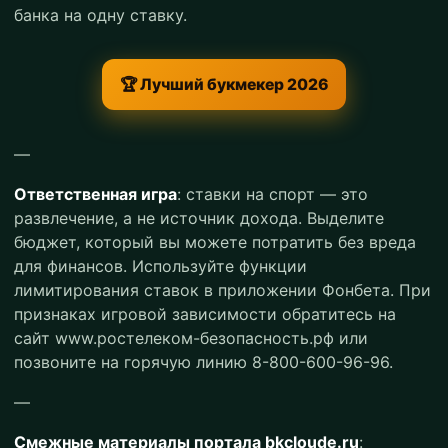
банка на одну ставку.
🏆 Лучший букмекер 2026
—
Ответственная игра
: ставки на спорт — это
развлечение, а не источник дохода. Выделите
бюджет, который вы можете потратить без вреда
для финансов. Используйте функции
лимитирования ставок в приложении Фонбета. При
признаках игровой зависимости обратитесь на
сайт www.ростелеком-безопасность.рф или
позвоните на горячую линию 8-800-600-96-96.
—
Смежные материалы портала bkcloude.ru
: