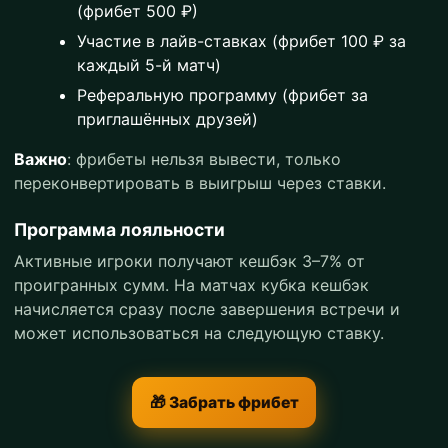
(фрибет 500 ₽)
Участие в лайв-ставках (фрибет 100 ₽ за
каждый 5-й матч)
Реферальную программу (фрибет за
приглашённых друзей)
Важно
: фрибеты нельзя вывести, только
переконвертировать в выигрыш через ставки.
Программа лояльности
Активные игроки получают кешбэк 3–7% от
проигранных сумм. На матчах кубка кешбэк
начисляется сразу после завершения встречи и
может использоваться на следующую ставку.
🎁 Забрать фрибет