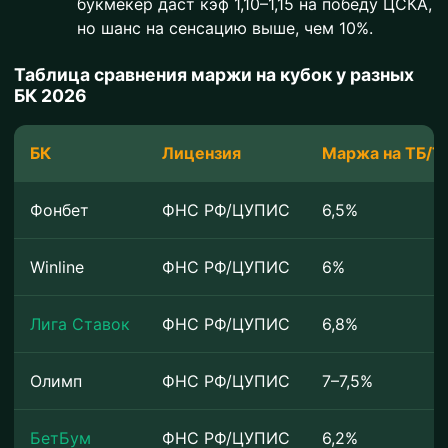
букмекер даст кэф 1,10–1,15 на победу ЦСКА,
но шанс на сенсацию выше, чем 10%.
Таблица сравнения маржи на кубок у разных
БК 2026
БК
Лицензия
Маржа на ТБ/
Фонбет
ФНС РФ/ЦУПИС
6,5%
Winline
ФНС РФ/ЦУПИС
6%
Лига Ставок
ФНС РФ/ЦУПИС
6,8%
Олимп
ФНС РФ/ЦУПИС
7–7,5%
БетБум
ФНС РФ/ЦУПИС
6,2%