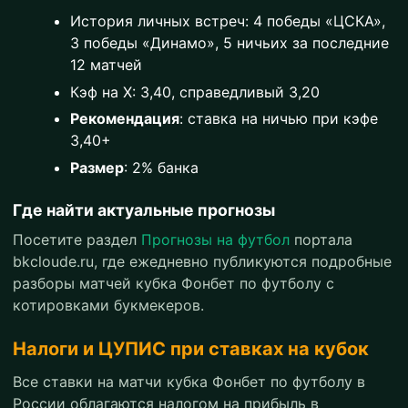
История личных встреч: 4 победы «ЦСКА»,
3 победы «Динамо», 5 ничьих за последние
12 матчей
Кэф на X: 3,40, справедливый 3,20
Рекомендация
: ставка на ничью при кэфе
3,40+
Размер
: 2% банка
Где найти актуальные прогнозы
Посетите раздел
Прогнозы на футбол
портала
bkcloude.ru, где ежедневно публикуются подробные
разборы матчей кубка Фонбет по футболу с
котировками букмекеров.
Налоги и ЦУПИС при ставках на кубок
Все ставки на матчи кубка Фонбет по футболу в
России облагаются налогом на прибыль в