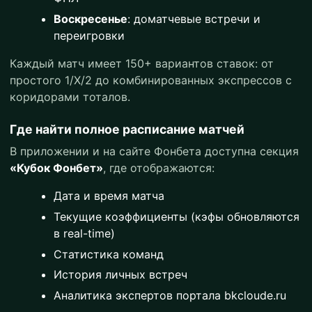
Воскресенье
: доматчевые встречи и
переигровки
Каждый матч имеет 150+ вариантов ставок: от
простого 1/X/2 до комбинированных экспрессов с
коридорами тоталов.
Где найти полное расписание матчей
В приложении и на сайте Фонбета доступна секция
«Кубок Фонбет»
, где отображаются:
Дата и время матча
Текущие коэффициенты (кэфы обновляются
в real-time)
Статистика команд
История личных встреч
Аналитика экспертов портала bkcloude.ru