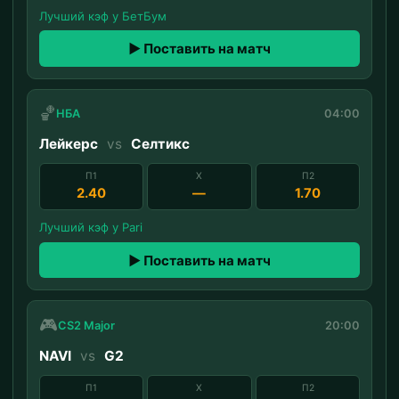
Лучший кэф у БетБум
▶ Поставить на матч
🏀
НБА
04:00
Лейкерс
vs
Селтикс
П1
X
П2
2.40
—
1.70
Лучший кэф у Pari
▶ Поставить на матч
🎮
CS2 Major
20:00
NAVI
vs
G2
П1
X
П2