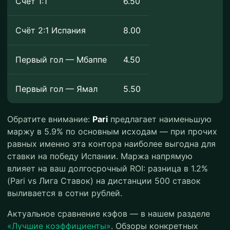
Счёт 1:1
6.50
Счёт 2:1 Испания
8.00
Первый гол — Мбаппе
4.50
Первый гол — Ямал
5.50
Обратите внимание:
Pari
предлагает наименьшую
маржу в 5.9% по основным исходам — при прочих
равных именно эта контора наиболее выгодна для
ставки на победу Испании. Маржа напрямую
влияет на ваш долгосрочный ROI: разница в 1.2%
(Pari vs Лига Ставок) на дистанции 500 ставок
выливается в сотни рублей.
Актуальное сравнение кэфов — в нашем разделе
«Лучшие коэффициенты»
. Обзоры конкретных