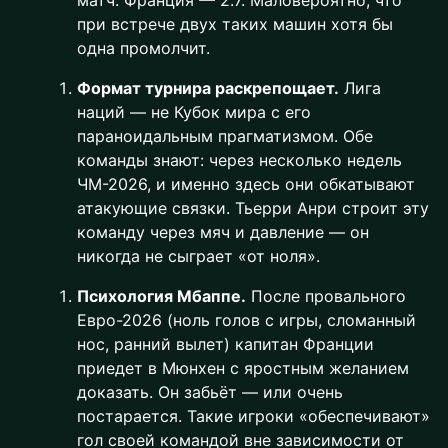
матч. Франция — 2.7. Маловероятно, что
при встрече двух таких машин хотя бы
одна промолчит.
Формат турнира раскрепощает.
Лига
наций — не Кубок мира с его
параноидальным прагматизмом. Обе
команды знают: через несколько недель
ЧМ-2026, и именно здесь они обкатывают
атакующие связки. Тьерри Анри строит эту
команду через мяч и давление — он
никогда не сыграет «от ноля».
Психология Мбаппе.
После провального
Евро-2026 (ноль голов с игры, сломанный
нос, ранний вылет) капитан Франции
приедет в Мюнхен с яростным желанием
доказать. Он забьёт — или очень
постарается. Такие игроки «обеспечивают»
гол своей командой вне зависимости от