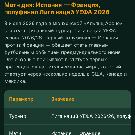
Матч дня: Испания — Франция,
полуфинал Лиги наций УЕФА 2026
3 июня 2026 года в мюнхенской «Альянц Арене»
стартует финальный турнир Лиги наций УЕФА
сезона 2026/26. Первый полуфинал — Испания
против Франции — обещает стать главным
футбольным событием предмундиального июня.
Обе сборные прибывают в статусе первых
претендентов на титул чемпиона мира, который
стартует через несколько недель в США, Канаде и
Мексике.
Параметр
Значение
Турнир
Лига наций УЕФА 2026/26, полуфи
Матч
Испания — Франция