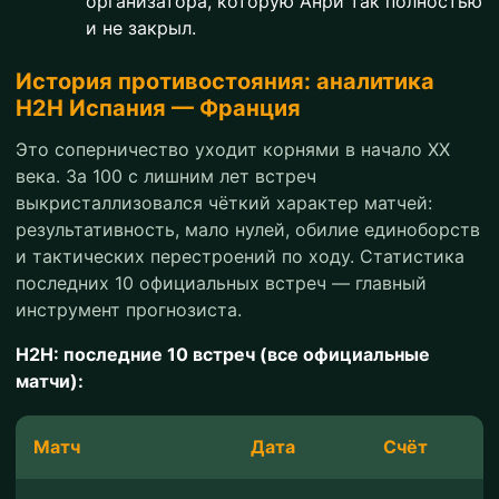
организатора, которую Анри так полностью
и не закрыл.
История противостояния: аналитика
H2H Испания — Франция
Это соперничество уходит корнями в начало XX
века. За 100 с лишним лет встреч
выкристаллизовался чёткий характер матчей:
результативность, мало нулей, обилие единоборств
и тактических перестроений по ходу. Статистика
последних 10 официальных встреч — главный
инструмент прогнозиста.
H2H: последние 10 встреч (все официальные
матчи):
Матч
Дата
Счёт