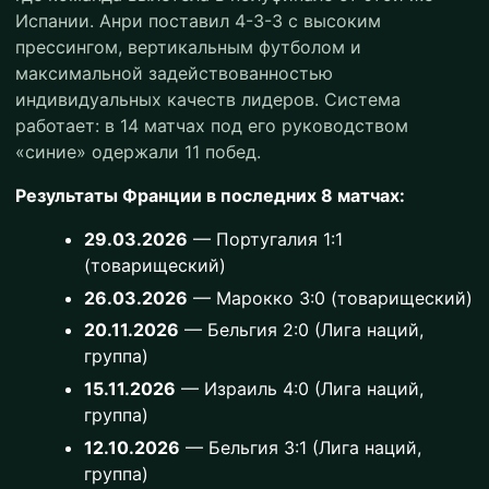
Испании. Анри поставил 4-3-3 с высоким
прессингом, вертикальным футболом и
максимальной задействованностью
индивидуальных качеств лидеров. Система
работает: в 14 матчах под его руководством
«синие» одержали 11 побед.
Результаты Франции в последних 8 матчах:
29.03.2026
— Португалия 1:1
(товарищеский)
26.03.2026
— Марокко 3:0 (товарищеский)
20.11.2026
— Бельгия 2:0 (Лига наций,
группа)
15.11.2026
— Израиль 4:0 (Лига наций,
группа)
12.10.2026
— Бельгия 3:1 (Лига наций,
группа)