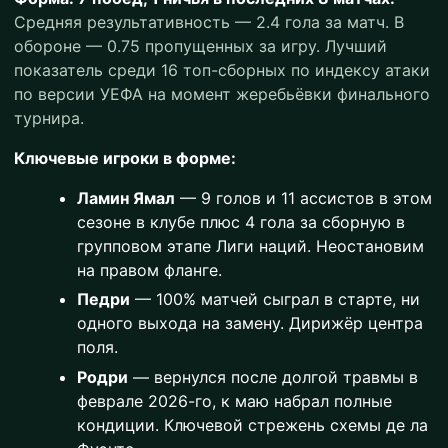
Средняя результативность — 2.4 гола за матч. В
обороне — 0.75 пропущенных за игру. Лучший
показатель среди 16 топ-сборных по индексу атаки
по версии УЕФА на момент жеребьёвки финального
турнира.
Ключевые игроки в форме:
Ламин Ямал
— 9 голов и 11 ассистов в этом
сезоне в клубе плюс 4 гола за сборную в
групповом этапе Лиги наций. Неостановим
на правом фланге.
Педри
— 100% матчей сыграл в старте, ни
одного выхода на замену. Дирижёр центра
поля.
Родри
— вернулся после долгой травмы в
феврале 2026-го, к маю набрал полные
кондиции. Ключевой стрежень схемы де ла