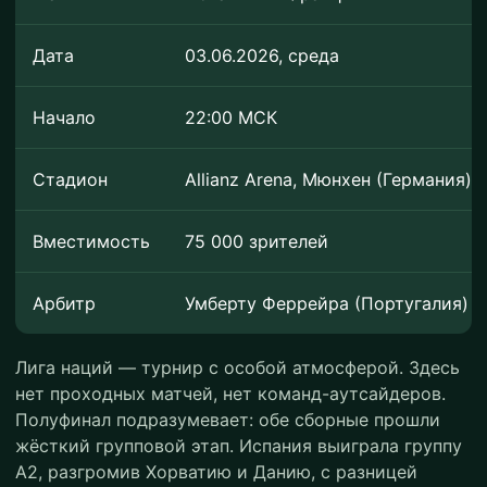
Дата
03.06.2026, среда
Начало
22:00 МСК
Стадион
Allianz Arena, Мюнхен (Германия)
Вместимость
75 000 зрителей
Арбитр
Умберту Феррейра (Португалия)
Лига наций — турнир с особой атмосферой. Здесь
нет проходных матчей, нет команд-аутсайдеров.
Полуфинал подразумевает: обе сборные прошли
жёсткий групповой этап. Испания выиграла группу
A2, разгромив Хорватию и Данию, с разницей