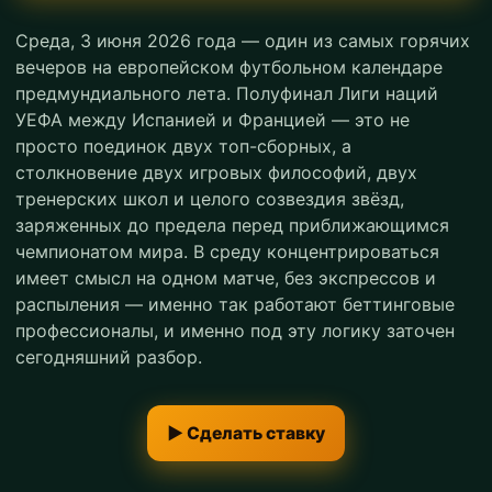
Среда, 3 июня 2026 года — один из самых горячих
вечеров на европейском футбольном календаре
предмундиального лета. Полуфинал Лиги наций
УЕФА между Испанией и Францией — это не
просто поединок двух топ-сборных, а
столкновение двух игровых философий, двух
тренерских школ и целого созвездия звёзд,
заряженных до предела перед приближающимся
чемпионатом мира. В среду концентрироваться
имеет смысл на одном матче, без экспрессов и
распыления — именно так работают беттинговые
профессионалы, и именно под эту логику заточен
сегодняшний разбор.
▶ Сделать ставку