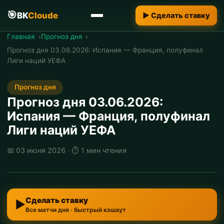
🎯
BK
Cloude
▶ Сделать ставку
Главная
Прогноз дня
Прогноз дня 03.06.2026: Испания — Франция, полуфинал
Лиги наций УЕФА
Прогноз дня
Прогноз дня 03.06.2026:
Испания — Франция, полуфинал
Лиги наций УЕФА
📅
03 июня 2026
·
⏱ 1 мин чтения
Сделать ставку
▶
Все матчи дня · быстрый кэшаут