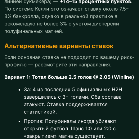
линией букмекера) —
+14–15 процентных пунктов
.
По системе Келли это означает ставку около 7.5–
8% банкролла, однако в реальной практике я
рекомендую не более 3% с учётом дисперсии
полуфинальных матчей.
Альтернативные варианты ставок
Если основная ставка не подходит по вашему риск-
профилю — рассмотрите эти направления.
Вариант 1: Тотал больше 2.5 голов @ 2.05 (Winline)
За: 4 из последних 5 официальных H2H
завершились с 3+ голами. Оба состава
атакуют. Ставка поддерживается
статистикой.
Против: Полуфиналы иногда убивают
открытый футбол. Шанс 1:0 или 2:0 с
«закрытием» матча существует.