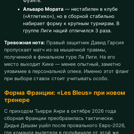
Фуэнте.
Альваро Мората
— нестабилен в клубе
(«Атлетико»), но в сборной стабильно
набирает форму к крупным турнирам. В
группе Лиги наций отличился 3 раза.
Тревожная нота:
Правый защитник Давид Гарсия
пропускает матч из-за мышечной травмы,
полученной в финальном туре Ла Лиги. На его
место выходит Кике — менее опытный, заметно
уязвимее в персональной опеке. Именно этот фланг
при выборе ставок стоит учитывать особо.
Форма Франции: «Les Bleus» при новом
тренере
С приходом Тьерри Анри в октябре 2026 года
сборная Франции преобразилась тактически.
Дидье Дешам ушёл после провального Евро-2026,
где команда вылетела в полуфинале от этой же