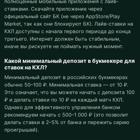
полноценные мобильные приложения с лайв-
ставками. Скачайте приложение через
официальный сайт БК (не через AppStore/Play
Market, так как они блокируют БК). Лайв-ставки на
КХЛ доступны с начала первого периода до конца
третьего. Интернет должен быть стабильным,
иначе вы рискуете не поймать нужный момент.
Какой минимальный депозит в букмекере для
ставок на КХЛ?
Минимальный депозит в российских букмекерах
обычно 50–100 ₽. Минимальная ставка — от 10 ₽.
Это означает, что вы можете начать с депозита 100
₽ и делать ставки по 10 ₽ на каждый матч КХЛ.
Однако для эффективного управления банком
рекомендуем начать с 500–1 000 ₽ (это позволит
делать ставки в 2–5% от банка и пережить серию
проигрышей).