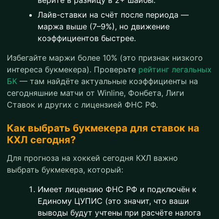
верите в разницу в 2+ шайбы.
Лайв-ставки на счёт после периода —
маржа выше (7–9%), но движение
коэффициентов быстрее.
Избегайте маржи более 10% (это признак низкого
интереса букмекера). Проверьте
рейтинг легальных
БК
— там найдёте актуальные коэффициенты на
сегодняшние матчи от Winline, Фонбета, Лиги
Ставок и других с лицензией ФНС РФ.
Как выбрать букмекера для ставок на
КХЛ сегодня?
Для прогноза на хоккей сегодня КХЛ важно
выбрать букмекера, который:
Имеет лицензию ФНС РФ и подключён к
Единому ЦУПИС (это значит, что ваши
выводы будут учтены при расчёте налога