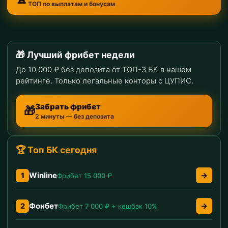
ТОП по выплатам и бонусам
🎁 Лучший фрибет недели
До 10 000 ₽ без депозита от ТОП-3 БК в нашем
рейтинге. Только легальные конторы с ЦУПИС.
Забрать фрибет
🎁
2 минуты — без депозита
🏆 Топ БК сегодня
Winline
→
Фрибет 15 000 ₽
Фонбет
→
Фрибет 7 000 ₽ + кешбэк 10%