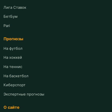
Лига Ставок
БетБум
Pari
Прогнозы
На футбол
На хоккей
На теннис
На баскетбол
Киберспорт
Экспертные прогнозы
О сайте