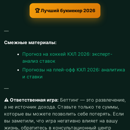
🏆 Лучший букмекер 2026
—
Смежные материалы:
Прогноз на хоккей КХЛ 2026: эксперт-
анализ ставок
Прогнозы на плей-офф КХЛ 2026: аналитика
и ставки
—
⚠️ Ответственная игра:
Беттинг — это развлечение,
а не источник дохода. Ставьте только те суммы,
которые вы можете позволить себе потерять. Если
вы заметили, что игра негативно влияет на вашу
жизнь, обратитесь в консультационный центр