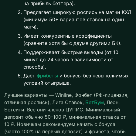
на прибыль беттера).
Предлагает широкую роспись на матчи КХЛ
(минимум 50+ вариантов ставок на один
матч).
Имеет конкурентные коэффициенты
(сравните хотя бы с двумя другими БК).
Поддерживает быстрые выводы (от 10
минут до 24 часов в зависимости от
способа).
Даёт
фрибеты
и бонусы без невыполнимых
условий отыгрыша.
Лучшие варианты — Winline, Фонбет (РФ-лицензия,
отличная роспись), Лига Ставок,
БетБум
, Леон,
Бетсити. Все они членов ЦУПИС. Минимальный
депозит обычно 50–100 ₽, минимальная ставка от
10 ₽. Новичкам рекомендуем начать с бонуса
(часто 100% на первый депозит) и фрибета, чтобы