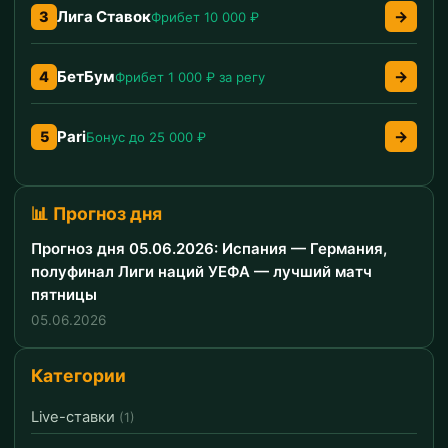
Лига Ставок
→
Фрибет 10 000 ₽
БетБум
→
Фрибет 1 000 ₽ за регу
Pari
→
Бонус до 25 000 ₽
📊 Прогноз дня
Прогноз дня 05.06.2026: Испания — Германия,
полуфинал Лиги наций УЕФА — лучший матч
пятницы
05.06.2026
Категории
Live-ставки
(1)