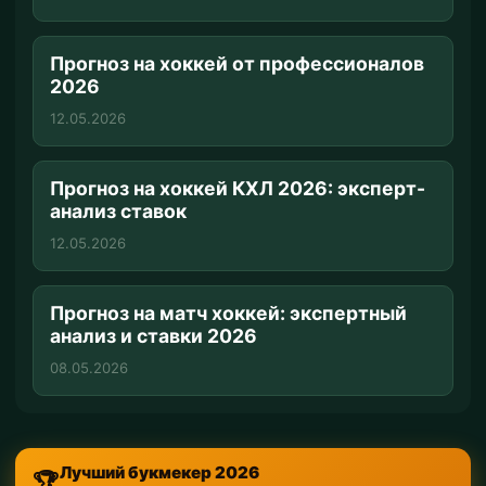
Прогноз на хоккей от профессионалов
2026
12.05.2026
Прогноз на хоккей КХЛ 2026: эксперт-
анализ ставок
12.05.2026
Прогноз на матч хоккей: экспертный
анализ и ставки 2026
08.05.2026
Лучший букмекер 2026
🏆