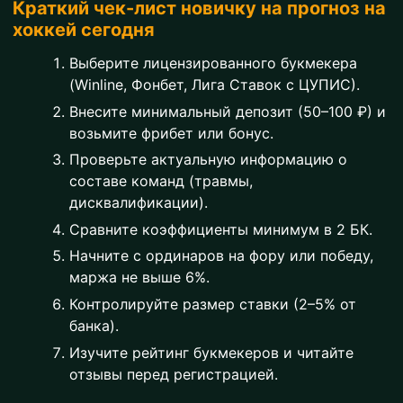
Краткий чек-лист новичку на прогноз на
хоккей сегодня
Выберите лицензированного букмекера
(Winline, Фонбет, Лига Ставок с ЦУПИС).
Внесите минимальный депозит (50–100 ₽) и
возьмите фрибет или бонус.
Проверьте актуальную информацию о
составе команд (травмы,
дисквалификации).
Сравните коэффициенты минимум в 2 БК.
Начните с ординаров на фору или победу,
маржа не выше 6%.
Контролируйте размер ставки (2–5% от
банка).
Изучите рейтинг букмекеров и читайте
отзывы перед регистрацией.