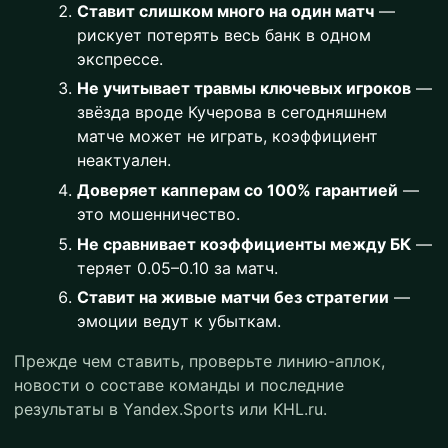
Ставит слишком много на один матч
—
рискует потерять весь банк в одном
экспрессе.
Не учитывает травмы ключевых игроков
—
звёзда вроде Кучерова в сегодняшнем
матче может не играть, коэффициент
неактуален.
Доверяет капперам со 100% гарантией
—
это мошенничество.
Не сравнивает коэффициенты между БК
—
теряет 0.05–0.10 за матч.
Ставит на живые матчи без стратегии
—
эмоции ведут к убыткам.
Прежде чем ставить, проверьте линию-аплок,
новости о составе команды и последние
результаты в Yandex.Sports или KHL.ru.