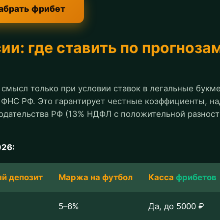
Забрать фрибет
и: где ставить по прогноза
 смысл только при условии ставок в легальные букм
ФНС РФ. Это гарантирует честные коэффициенты, н
одательства РФ (13% НДФЛ с положительной разност
026:
й депозит
Маржа на футбол
Касса
фрибетов
5–6%
Да, до 5000 ₽