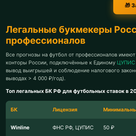
🎁 
Легальные букмекеры Росси
профессионалов
Все прогнозы на футбол от профессионалов имеют
конторы России, подключённые к Единому
ЦУПИС
вывод выигрышей и соблюдение налогового закон
выводах > 4 000 ₽/год).
Топ легальных БК РФ для футбольных ставок в 2
БК
Лицензия
Минимальны
Winline
ФНС РФ, ЦУПИС
50 ₽