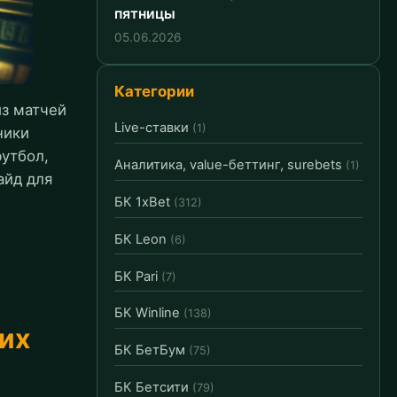
пятницы
05.06.2026
Категории
из матчей
Live-ставки
(1)
ники
футбол,
Аналитика, value-беттинг, surebets
(1)
айд для
БК 1xBet
(312)
БК Leon
(6)
БК Pari
(7)
БК Winline
(138)
 их
БК БетБум
(75)
БК Бетсити
(79)