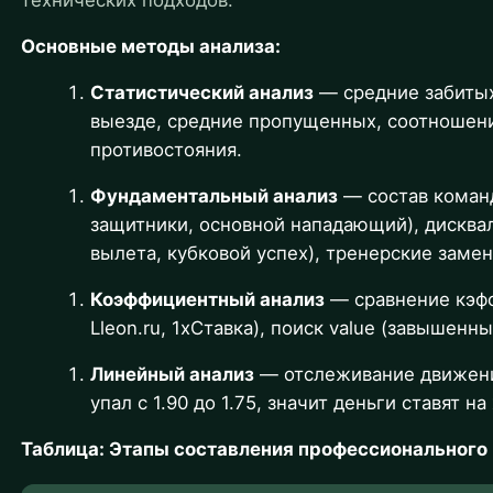
технических подходов.
Основные методы анализа:
Статистический анализ
— средние забитых
выезде, средние пропущенных, соотношени
противостояния.
Фундаментальный анализ
— состав команд
защитники, основной нападающий), дисквал
вылета, кубковой успех), тренерские заме
Коэффициентный анализ
— сравнение кэфов
Lleon.ru, 1хСтавка), поиск value (завышенн
Линейный анализ
— отслеживание движения
упал с 1.90 до 1.75, значит деньги ставят 
Таблица: Этапы составления профессионального