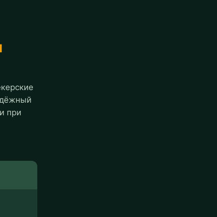
м
екерские
адёжный
и при