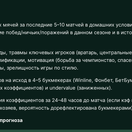
 мячей за последние 5–10 матчей в домашних условия
е побед/ничьих/поражений в данном сезоне и в ист
ы, травмы ключевых игроков (вратарь, центральные
ификации, мотивация (борьба за чемпионство, спасе
ны, зрелищность игры по стилю.
 на исход в 4–5 букмекерах (Winline, Фонбет, БетБу
ых коэффициентов) и undervalue (заниженных).
 коэффициентов за 24–48 часов до матча (если кэф 
на хозяев, вероятность дорефлектирована букмекерами)
 прогноза