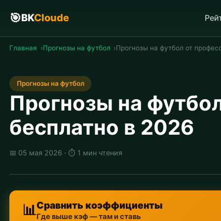
🎯
BK
Cloude
Рей
Главная
Прогнозы на футбол
Прогнозы на футбол от профес
Прогнозы на футбол
Прогнозы на футбо
бесплатно в 2026
📅
05 мая 2026
·
⏱ 1 мин чтения
Сравнить коэффициенты
📊
Где выше кэф — там и ставь