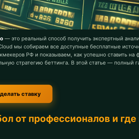
но
— это реальный способ получить экспертный анал
Cloud мы собираем все доступные бесплатные источ
кмекеров РФ и показываем, как успешно ставить на 
ьную стратегию беттинга. В этой статье — полный г
делать ставку
бол от профессионалов и где