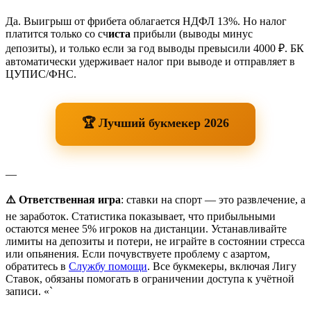
Да. Выигрыш от фрибета облагается НДФЛ 13%. Но налог
платится только со сч
иста
прибыли (выводы минус
депозиты), и только если за год выводы превысили 4000 ₽. БК
автоматически удерживает налог при выводе и отправляет в
ЦУПИС/ФНС.
🏆 Лучший букмекер 2026
—
⚠️ Ответственная игра
: ставки на спорт — это развлечение, а
не заработок. Статистика показывает, что прибыльными
остаются менее 5% игроков на дистанции. Устанавливайте
лимиты на депозиты и потери, не играйте в состоянии стресса
или опьянения. Если почувствуете проблему с азартом,
обратитесь в
Службу помощи
. Все букмекеры, включая Лигу
Ставок, обязаны помогать в ограничении доступа к учётной
записи. «`