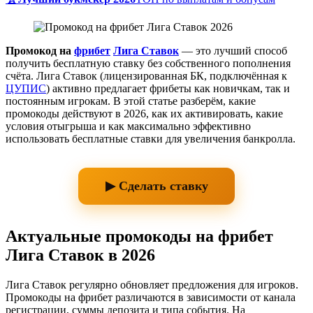
Промокод на
фрибет
Лига Ставок
— это лучший способ
получить бесплатную ставку без собственного пополнения
счёта. Лига Ставок (лицензированная БК, подключённая к
ЦУПИС
) активно предлагает фрибеты как новичкам, так и
постоянным игрокам. В этой статье разберём, какие
промокоды действуют в 2026, как их активировать, какие
условия отыгрыша и как максимально эффективно
использовать бесплатные ставки для увеличения банкролла.
▶ Сделать ставку
Актуальные промокоды на фрибет
Лига Ставок в 2026
Лига Ставок регулярно обновляет предложения для игроков.
Промокоды на фрибет различаются в зависимости от канала
регистрации, суммы депозита и типа события. На