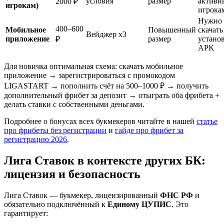
условия
размер
активн
2000 ₽
игрокам)
игрока
Нужно
400–600
Мобильное
Повышенный
скачать
Вейджер x3
приложение
размер
устано
₽
APK
Для новичка оптимальная схема: скачать мобильное
приложение → зарегистрироваться с промокодом
LIGASTART → пополнить счёт на 500–1000 ₽ → получить
дополнительный фрибет за депозит → отыграть оба фрибета +
делать ставки с собственными деньгами.
Подробнее о бонусах всех букмекеров читайте в нашей
статье
про фрибеты без регистрации
и
гайде про фрибет за
регистрацию 2026
.
Лига Ставок в контексте других БК:
лицензия и безопасность
Лига Ставок — букмекер, лицензированный
ФНС РФ
и
обязательно подключённый к
Единому ЦУПИС
. Это
гарантирует: