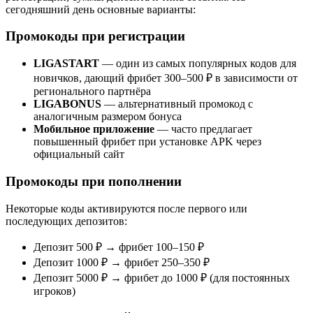
сегодняшний день основные варианты:
Промокоды при регистрации
LIGASTART
— один из самых популярных кодов для
новичков, дающий фрибет 300–500 ₽ в зависимости от
регионального партнёра
LIGABONUS
— альтернативный промокод с
аналогичным размером бонуса
Мобильное приложение
— часто предлагает
повышенный фрибет при установке APK через
официальный сайт
Промокоды при пополнении
Некоторые коды активируются после первого или
последующих депозитов:
Депозит 500 ₽ → фрибет 100–150 ₽
Депозит 1000 ₽ → фрибет 250–350 ₽
Депозит 5000 ₽ → фрибет до 1000 ₽ (для постоянных
игроков)