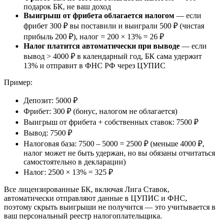
подарок БК, не ваш доход
Выигрыш от фрибета облагается налогом
— если
фрибет 300 ₽ вы поставили и выиграли 500 ₽ (чистая
прибыль 200 ₽), налог = 200 × 13% = 26 ₽
Налог платится автоматически при выводе
— если
вывод > 4000 ₽ в календарный год, БК сама удержит
13% и отправит в ФНС РФ через ЦУПИС
Пример:
Депозит: 5000 ₽
Фрибет: 300 ₽ (бонус, налогом не облагается)
Выигрыш от фрибета + собственных ставок: 7500 ₽
Вывод: 7500 ₽
Налоговая база: 7500 – 5000 = 2500 ₽ (меньше 4000 ₽,
налог может не быть удержан, но вы обязаны отчитаться
самостоятельно в декларации)
Налог: 2500 × 13% = 325 ₽
Все лицензированные БК, включая Лига Ставок,
автоматически отправляют данные в ЦУПИС и ФНС,
поэтому скрыть выигрыши не получится — это учитывается в
ваш персональный реестр налогоплательщика.