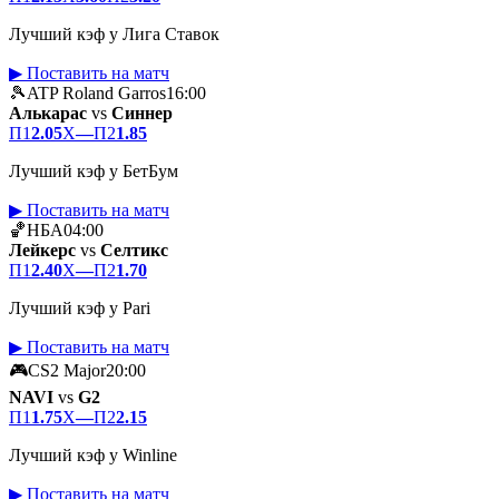
Лучший кэф у Лига Ставок
▶ Поставить на матч
🎾
ATP Roland Garros
16:00
Алькарас
vs
Синнер
П1
2.05
X
—
П2
1.85
Лучший кэф у БетБум
▶ Поставить на матч
🏀
НБА
04:00
Лейкерс
vs
Селтикс
П1
2.40
X
—
П2
1.70
Лучший кэф у Pari
▶ Поставить на матч
🎮
CS2 Major
20:00
NAVI
vs
G2
П1
1.75
X
—
П2
2.15
Лучший кэф у Winline
▶ Поставить на матч