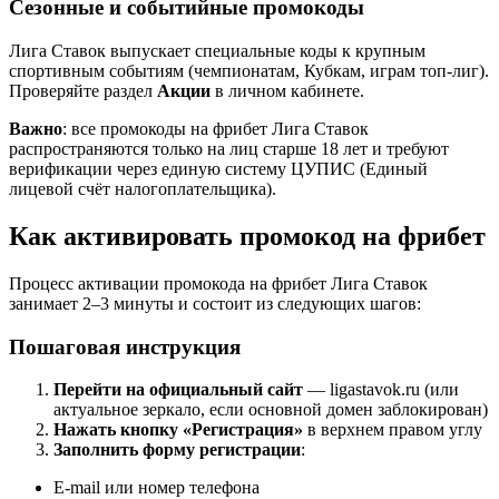
Сезонные и событийные промокоды
Лига Ставок выпускает специальные коды к крупным
спортивным событиям (чемпионатам, Кубкам, играм топ-лиг).
Проверяйте раздел
Акции
в личном кабинете.
Важно
: все промокоды на фрибет Лига Ставок
распространяются только на лиц старше 18 лет и требуют
верификации через единую систему ЦУПИС (Единый
лицевой счёт налогоплательщика).
Как активировать промокод на фрибет
Процесс активации промокода на фрибет Лига Ставок
занимает 2–3 минуты и состоит из следующих шагов:
Пошаговая инструкция
Перейти на официальный сайт
— ligastavok.ru (или
актуальное зеркало, если основной домен заблокирован)
Нажать кнопку «Регистрация»
в верхнем правом углу
Заполнить форму регистрации
:
E-mail или номер телефона