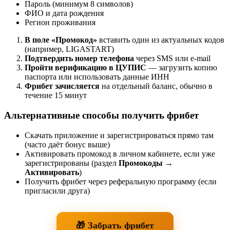
Пароль (минимум 8 символов)
ФИО и дата рождения
Регион проживания
В поле «Промокод»
вставить один из актуальных кодов
(например, LIGASTART)
Подтвердить номер телефона
через SMS или e-mail
Пройти верификацию в ЦУПИС
— загрузить копию
паспорта или использовать данные ИНН
Фрибет зачисляется
на отдельный баланс, обычно в
течение 15 минут
Альтернативные способы получить фрибет
Скачать приложение и зарегистрироваться прямо там
(часто даёт бонус выше)
Активировать промокод в личном кабинете, если уже
зарегистрированы (раздел
Промокоды
→
Активировать
)
Получить фрибет через реферальную программу (если
пригласили друга)
🎁 Забрать фрибет