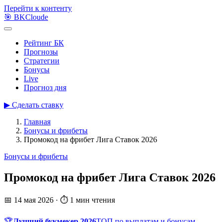
Перейти к контенту
🎯
BK
Cloude
Рейтинг БК
Прогнозы
Стратегии
Бонусы
Live
Прогноз дня
▶ Сделать ставку
Главная
Бонусы и фрибеты
Промокод на фрибет Лига Ставок 2026
Бонусы и фрибеты
Промокод на фрибет Лига Ставок 2026
📅
14 мая 2026
·
⏱ 1 мин чтения
🏆
Лучший букмекер 2026
ТОП по выплатам и бонусам