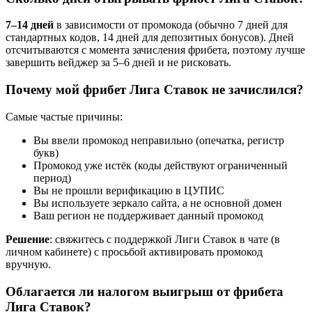
7–14 дней
в зависимости от промокода (обычно 7 дней для
стандартных кодов, 14 дней для депозитных бонусов). Дней
отсчитываются с момента зачисления фрибета, поэтому лучше
завершить вейджер за 5–6 дней и не рисковать.
Почему мой фрибет Лига Ставок не зачислился?
Самые частые причины:
Вы ввели промокод неправильно (опечатка, регистр
букв)
Промокод уже истёк (коды действуют ограниченный
период)
Вы не прошли верификацию в ЦУПИС
Вы используете зеркало сайта, а не основной домен
Ваш регион не поддерживает данный промокод
Решение
: свяжитесь с поддержкой Лиги Ставок в чате (в
личном кабинете) с просьбой активировать промокод
вручную.
Облагается ли налогом выигрыш от фрибета
Лига Ставок?