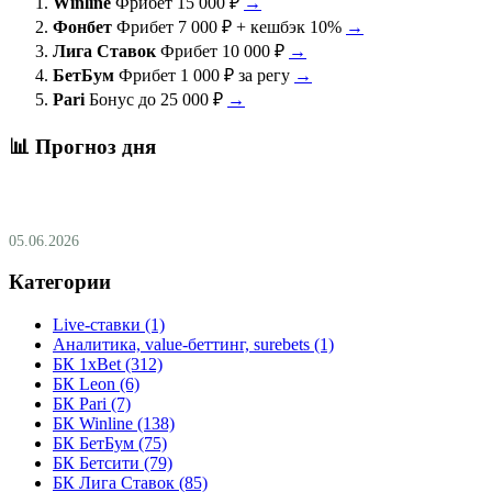
Winline
Фрибет 15 000 ₽
→
Фонбет
Фрибет 7 000 ₽ + кешбэк 10%
→
Лига Ставок
Фрибет 10 000 ₽
→
БетБум
Фрибет 1 000 ₽ за регу
→
Pari
Бонус до 25 000 ₽
→
📊 Прогноз дня
Прогноз дня 05.06.2026: Испания — Германия, полуфинал
Лиги наций УЕФА — лучший матч пятницы
05.06.2026
Категории
Live-ставки
(1)
Аналитика, value-беттинг, surebets
(1)
БК 1xBet
(312)
БК Leon
(6)
БК Pari
(7)
БК Winline
(138)
БК БетБум
(75)
БК Бетсити
(79)
БК Лига Ставок
(85)