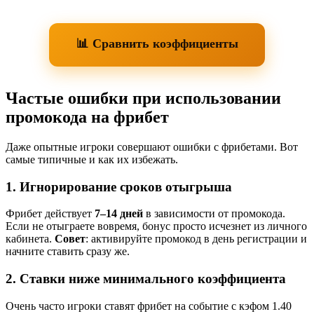
📊 Сравнить коэффициенты
Частые ошибки при использовании
промокода на фрибет
Даже опытные игроки совершают ошибки с фрибетами. Вот
самые типичные и как их избежать.
1. Игнорирование сроков отыгрыша
Фрибет действует
7–14 дней
в зависимости от промокода.
Если не отыграете вовремя, бонус просто исчезнет из личного
кабинета.
Совет
: активируйте промокод в день регистрации и
начните ставить сразу же.
2. Ставки ниже минимального коэффициента
Очень часто игроки ставят фрибет на событие с кэфом 1.40