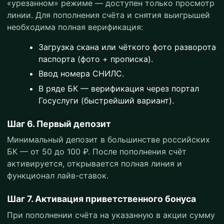
«урезанном» режиме — доступен только просмотр
линии. Для пополнения счёта и снятия выигрышей
необходима полная верификация:
Загрузка скана или чёткого фото разворота
паспорта (фото + прописка).
Ввод номера СНИЛС.
В ряде БК — верификация через портал
Госуслуги (быстрейший вариант).
Шаг 6. Первый депозит
Минимальный депозит в большинстве российских
БК — от 50 до 100 ₽. После пополнения счёт
активируется, открывается полная линия и
функционал лайв-ставок.
Шаг 7. Активация приветственного бонуса
При пополнении счёта на указанную в акции сумму