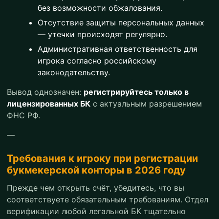
без возможности обжалования.
Отсутствие защиты персональных данных
— утечки происходят регулярно.
Административная ответственность для
игрока согласно российскому
законодательству.
Вывод однозначен:
регистрируйтесь только в
лицензированных БК
с актуальным разрешением
ФНС РФ.
—
Требования к игроку при регистрации
букмекерской конторы в 2026 году
Прежде чем открыть счёт, убедитесь, что вы
соответствуете обязательным требованиям. Отдел
верификации любой легальной БК тщательно