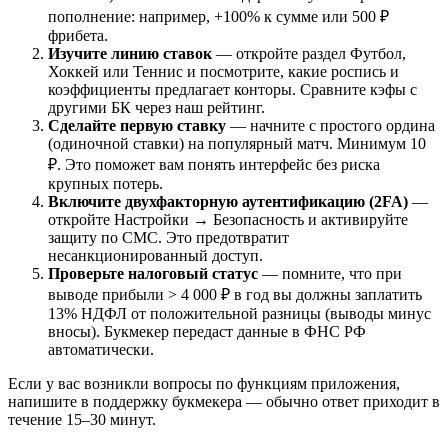
пополнение: например, +100% к сумме или 500 ₽
фрибета.
Изучите линию ставок
— откройте раздел Футбол,
Хоккей или Теннис и посмотрите, какие роспись и
коэффициенты предлагает конторы. Сравните кэфы с
другими БК через наш рейтинг.
Сделайте первую ставку
— начните с простого ордина
(одиночной ставки) на популярный матч. Минимум 10
₽. Это поможет вам понять интерфейс без риска
крупных потерь.
Включите двухфакторную аутентификацию (2FA)
—
откройте Настройки → Безопасность и активируйте
защиту по СМС. Это предотвратит
несанкционированный доступ.
Проверьте налоговый статус
— помните, что при
выводе прибыли > 4 000 ₽ в год вы должны заплатить
13% НДФЛ от положительной разницы (выводы минус
вносы). Букмекер передаст данные в ФНС РФ
автоматически.
Если у вас возникли вопросы по функциям приложения,
напишите в поддержку букмекера — обычно ответ приходит в
течение 15–30 минут.