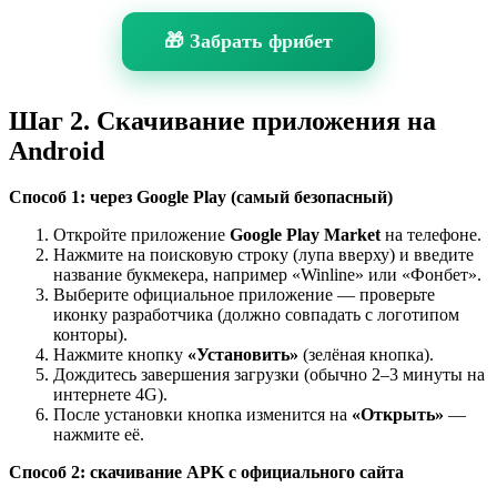
🎁 Забрать фрибет
Шаг 2. Скачивание приложения на
Android
Способ 1: через Google Play (самый безопасный)
Откройте приложение
Google Play Market
на телефоне.
Нажмите на поисковую строку (лупа вверху) и введите
название букмекера, например «Winline» или «Фонбет».
Выберите официальное приложение — проверьте
иконку разработчика (должно совпадать с логотипом
конторы).
Нажмите кнопку
«Установить»
(зелёная кнопка).
Дождитесь завершения загрузки (обычно 2–3 минуты на
интернете 4G).
После установки кнопка изменится на
«Открыть»
—
нажмите её.
Способ 2: скачивание APK с официального сайта