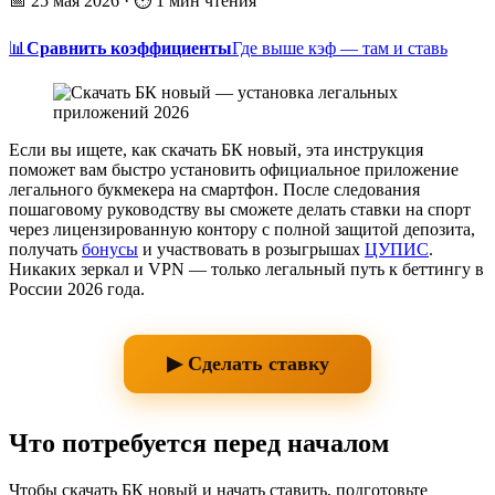
📅
25 мая 2026
·
⏱ 1 мин чтения
📊
Сравнить коэффициенты
Где выше кэф — там и ставь
Если вы ищете, как скачать БК новый, эта инструкция
поможет вам быстро установить официальное приложение
легального букмекера на смартфон. После следования
пошаговому руководству вы сможете делать ставки на спорт
через лицензированную контору с полной защитой депозита,
получать
бонусы
и участвовать в розыгрышах
ЦУПИС
.
Никаких зеркал и VPN — только легальный путь к беттингу в
России 2026 года.
▶ Сделать ставку
Что потребуется перед началом
Чтобы скачать БК новый и начать ставить, подготовьте