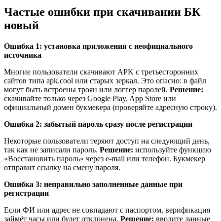
Частые ошибки при скачивании БК
новый
Ошибка 1: установка приложения с неофициального
источника
Многие пользователи скачивают APK с третьесторонних
сайтов типа apk.cool или старых зеркал. Это опасно: в файл
могут быть встроены троян или логгер паролей.
Решение:
скачивайте только через Google Play, App Store или
официальный домен букмекера (проверяйте адресную строку).
Ошибка 2: забытый пароль сразу после регистрации
Некоторые пользователи теряют доступ на следующий день,
так как не записали пароль.
Решение:
используйте функцию
«Восстановить пароль» через e-mail или телефон. Букмекер
отправит ссылку на смену пароля.
Ошибка 3: неправильно заполненные данные при
регистрации
Если ФИ или адрес не совпадают с паспортом, верификация
займёт часы или будет отклонена.
Решение:
вводите данные