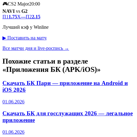
🎮
CS2 Major
20:00
NAVI
vs
G2
П1
1.75
X
—
П2
2.15
Лучший кэф у Winline
▶ Поставить на матч
Все матчи дня и live-роспись →
Похожие статьи в разделе
«Приложения БК (APK/iOS)»
Скачать БК Пари — приложение на Android и
iOS 2026
01.06.2026
Скачать БК для госслужащих 2026 — легальное
приложение
01.06.2026