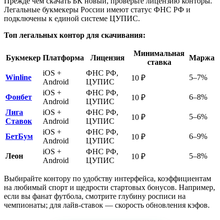
Прежде чем скачать БК новый, проверьте лицензию конторы.
Легальные букмекеры России имеют статус ФНС РФ и
подключены к единой системе ЦУПИС.
Топ легальных контор для скачивания:
Минимальная
Букмекер
Платформа
Лицензия
Маржа
ставка
iOS +
ФНС РФ,
Winline
5–7%
10 ₽
Android
ЦУПИС
iOS +
ФНС РФ,
Фонбет
6–8%
10 ₽
Android
ЦУПИС
Лига
iOS +
ФНС РФ,
5–6%
10 ₽
Ставок
Android
ЦУПИС
iOS +
ФНС РФ,
БетБум
6–9%
10 ₽
Android
ЦУПИС
iOS +
ФНС РФ,
Леон
5–8%
10 ₽
Android
ЦУПИС
Выбирайте контору по удобству интерфейса, коэффициентам
на любимый спорт и щедрости стартовых бонусов. Например,
если вы фанат футбола, смотрите глубину росписи на
чемпионаты; для лайв-ставок — скорость обновления кэфов.