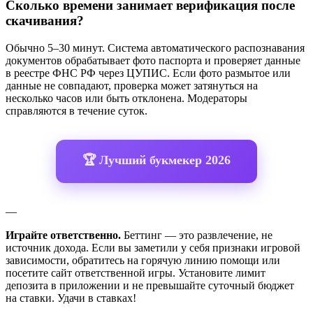
Сколько времени занимает верификация после
скачивания?
Обычно 5–30 минут. Система автоматического распознавания
документов обрабатывает фото паспорта и проверяет данные
в реестре ФНС РФ через ЦУПИС. Если фото размытое или
данные не совпадают, проверка может затянуться на
несколько часов или быть отклонена. Модераторы
справляются в течение суток.
🏆 Лучший букмекер 2026
—
Играйте ответственно.
Беттинг — это развлечение, не
источник дохода. Если вы заметили у себя признаки игровой
зависимости, обратитесь на горячую линию помощи или
посетите сайт ответственной игры. Установите лимит
депозита в приложении и не превышайте суточный бюджет
на ставки. Удачи в ставках!