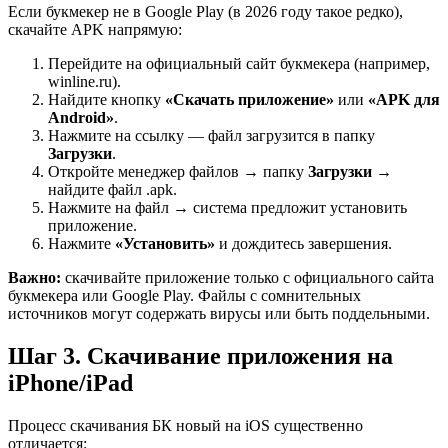
Если букмекер не в Google Play (в 2026 году такое редко),
скачайте APK напрямую:
Перейдите на официальный сайт букмекера (например,
winline.ru).
Найдите кнопку
«Скачать приложение»
или
«APK для
Android»
.
Нажмите на ссылку — файл загрузится в папку
Загрузки
.
Откройте менеджер файлов → папку
Загрузки
→
найдите файл .apk.
Нажмите на файл → система предложит установить
приложение.
Нажмите
«Установить»
и дождитесь завершения.
Важно:
скачивайте приложение только с официального сайта
букмекера или Google Play. Файлы с сомнительных
источников могут содержать вирусы или быть поддельными.
Шаг 3. Скачивание приложения на
iPhone/iPad
Процесс скачивания БК новый на iOS существенно
отличается: