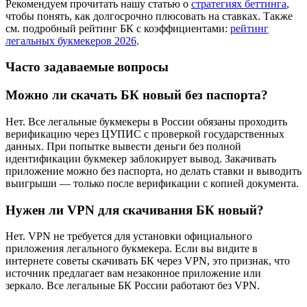
Рекомендуем прочитать нашу статью о
стратегиях беттинга
,
чтобы понять, как долгосрочно плюсовать на ставках. Также
см. подробный рейтинг БК с коэффициентами:
рейтинг
легальных букмекеров 2026
.
Часто задаваемые вопросы
Можно ли скачать БК новый без паспорта?
Нет. Все легальные букмекеры в России обязаны проходить
верификацию через ЦУПИС с проверкой государственных
данных. При попытке вывести деньги без полной
идентификации букмекер заблокирует вывод. Закачивать
приложение можно без паспорта, но делать ставки и выводить
выигрыши — только после верификации с копией документа.
Нужен ли VPN для скачивания БК новый?
Нет. VPN не требуется для установки официального
приложения легального букмекера. Если вы видите в
интернете советы скачивать БК через VPN, это признак, что
источник предлагает вам незаконное приложение или
зеркало. Все легальные БК России работают без VPN.