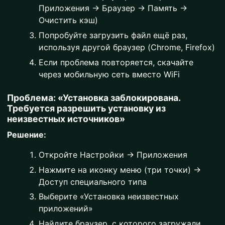
Приложения → Браузер → Память →
Очистить кэш)
Попробуйте загрузить файл ещё раз,
используя другой браузер (Chrome, Firefox)
Если проблема повторяется, скачайте
через мобильную сеть вместо WiFi
Проблема: «Установка заблокирована.
Требуется разрешить установку из
неизвестных источников»
Решение:
Откройте Настройки → Приложения
Нажмите на иконку меню (три точки) →
Доступ специального типа
Выберите «Установка неизвестных
приложений»
Найдите браузер, с которого загружали