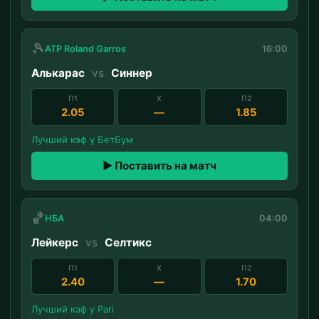
🎾
ATP Roland Garros
16:00
Алькарас
vs
Синнер
П1
X
П2
2.05
—
1.85
Лучший кэф у БетБум
▶ Поставить на матч
🏀
НБА
04:00
Лейкерс
vs
Селтикс
П1
X
П2
2.40
—
1.70
Лучший кэф у Pari