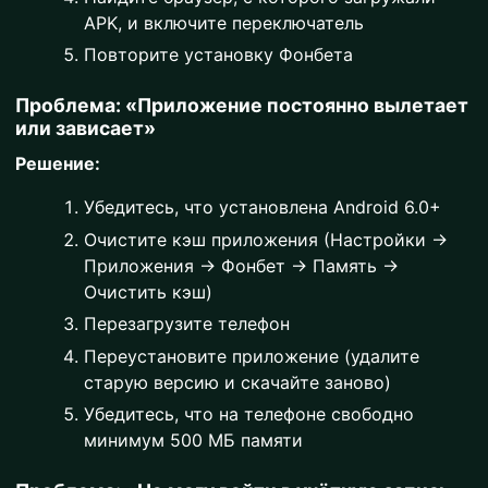
APK, и включите переключатель
Повторите установку Фонбета
Проблема: «Приложение постоянно вылетает
или зависает»
Решение:
Убедитесь, что установлена Android 6.0+
Очистите кэш приложения (Настройки →
Приложения → Фонбет → Память →
Очистить кэш)
Перезагрузите телефон
Переустановите приложение (удалите
старую версию и скачайте заново)
Убедитесь, что на телефоне свободно
минимум 500 МБ памяти