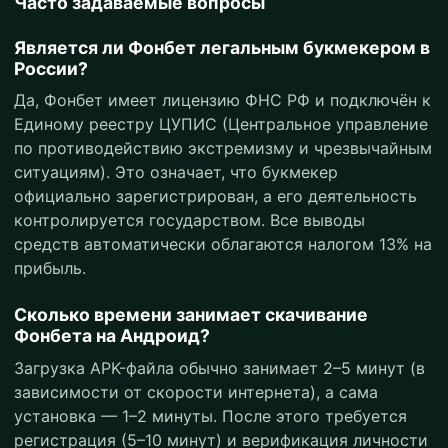
Часто задаваемые вопросы
Является ли Фонбет легальным букмекером в
России?
Да, Фонбет имеет лицензию ФНС РФ и подключён к
Единому реестру ЦУПИС (Центральное управление
по противодействию экстремизму и чрезвычайным
ситуациям). Это означает, что букмекер
официально зарегистрирован, а его деятельность
контролируется государством. Все выводы
средств автоматически облагаются налогом 13% на
прибыль.
Сколько времени занимает скачивание
Фонбета на Андроид?
Загрузка APK-файла обычно занимает 2–5 минут (в
зависимости от скорости интернета), а сама
установка — 1–2 минуты. После этого требуется
регистрация (5–10 минут) и верификация личности