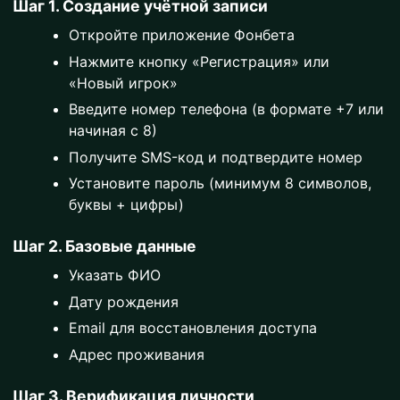
Шаг 1. Создание учётной записи
Откройте приложение Фонбета
Нажмите кнопку «Регистрация» или
«Новый игрок»
Введите номер телефона (в формате +7 или
начиная с 8)
Получите SMS-код и подтвердите номер
Установите пароль (минимум 8 символов,
буквы + цифры)
Шаг 2. Базовые данные
Указать ФИО
Дату рождения
Email для восстановления доступа
Адрес проживания
Шаг 3. Верификация личности