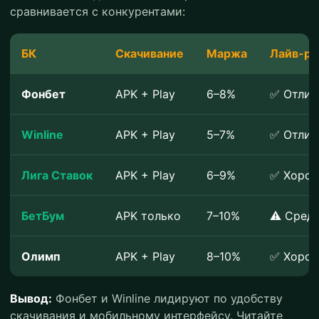
сравнивается с конкурентами:
БК
Скачивание
Маржа
Лайв-ро
Фонбет
APK + Play
6–8%
✅ Отлич
Winline
APK + Play
5–7%
✅ Отлич
Лига Ставок
APK + Play
6–9%
✅ Хоро
БетБум
APK только
7–10%
⚠️ Сред
Олимп
APK + Play
8–10%
✅ Хоро
Вывод:
Фонбет и Winline лидируют по удобству
скачивания и мобильному интерфейсу. Читайте