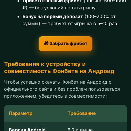
Приветственный фрибет
(обычно 500–1000
₽) — без условий по отыгрышу
Бонус на первый депозит
(100–200% от
суммы) — требует отыгрыша в 5–10 раз
🎁 Забрать фрибет
Требования к устройству и
совместимость Фонбета на Андроид
Чтобы успешно скачать Фонбет на Андроид с
официального сайта и без проблем пользоваться
приложением, убедитесь в совместимости:
Параметр
Требование
Версия Android
6.0 и выше