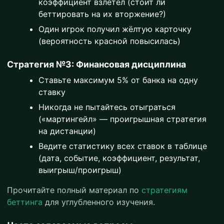
коэффициент взлетел (стоит ли
беттировать на их вторжение?)
Один игрок получил жёлтую карточку
(вероятность красной повысилась)
Стратегия №3: Финансовая дисциплина
Ставьте максимум 5% от банка на одну
ставку
Никогда не пытайтесь отыграться
(«мартингейл» — проигрышная стратегия
на дистанции)
Ведите статистику всех ставок в таблице
(дата, событие, коэффициент, результат,
выигрыш/проигрыш)
Прочитайте полный материал по
стратегиям
беттинга
для углубленного изучения.