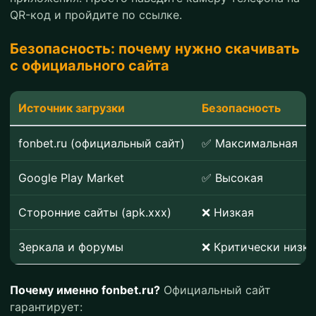
QR-код и пройдите по ссылке.
Безопасность: почему нужно скачивать
с официального сайта
Источник загрузки
Безопасность
fonbet.ru (официальный сайт)
✅ Максимальная
Google Play Market
✅ Высокая
Сторонние сайты (apk.xxx)
❌ Низкая
Зеркала и форумы
❌ Критически низка
Почему именно fonbet.ru?
Официальный сайт
гарантирует: