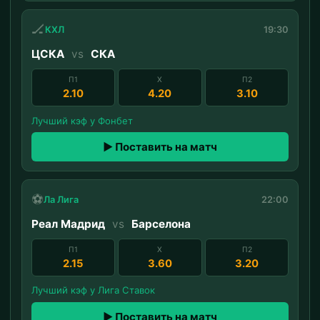
🏒
КХЛ
19:30
ЦСКА
vs
СКА
П1
X
П2
2.10
4.20
3.10
Лучший кэф у Фонбет
▶ Поставить на матч
⚽
Ла Лига
22:00
Реал Мадрид
vs
Барселона
П1
X
П2
2.15
3.60
3.20
Лучший кэф у Лига Ставок
▶ Поставить на матч