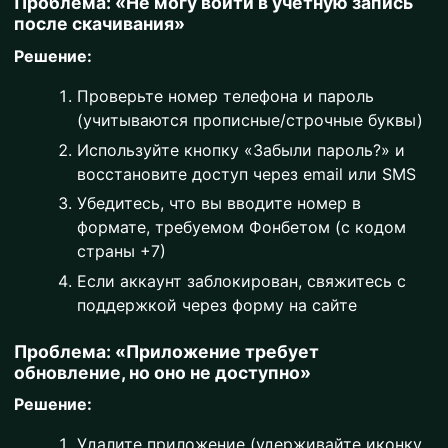
Проблема: «Не могу войти в учётную запись
после скачивания»
Решение:
Проверьте номер телефона и пароль
(учитываются прописные/строчные буквы)
Используйте кнопку «Забыли пароль?» и
восстановите доступ через email или SMS
Убедитесь, что вы вводите номер в
формате, требуемом Фонбетом (с кодом
страны +7)
Если аккаунт заблокирован, свяжитесь с
поддержкой через форму на сайте
Проблема: «Приложение требует
обновление, но оно не доступно»
Решение:
Удалите приложение (удерживайте иконку