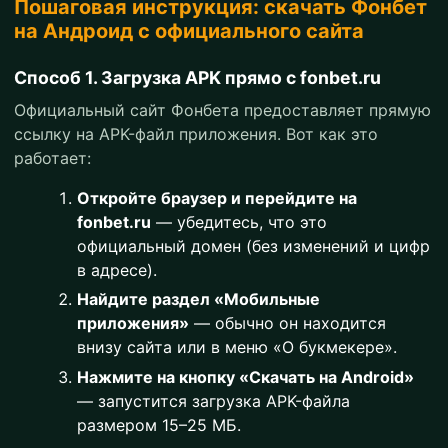
Пошаговая инструкция: скачать Фонбет
на Андроид с официального сайта
Способ 1. Загрузка APK прямо с fonbet.ru
Официальный сайт Фонбета предоставляет прямую
ссылку на APK-файл приложения. Вот как это
работает:
Откройте браузер и перейдите на
fonbet.ru
— убедитесь, что это
официальный домен (без изменений и цифр
в адресе).
Найдите раздел «Мобильные
приложения»
— обычно он находится
внизу сайта или в меню «О букмекере».
Нажмите на кнопку «Скачать на Android»
— запустится загрузка APK-файла
размером 15–25 МБ.