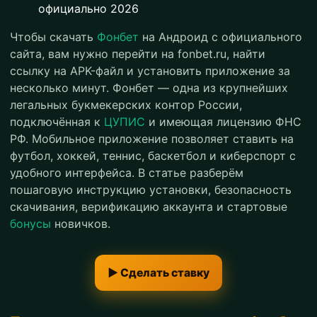
Чтобы скачать
Фонбет
на Андроид с официального
сайта, вам нужно перейти на fonbet.ru, найти
ссылку на APK-файл и установить приложение за
несколько минут. Фонбет — одна из крупнейших
легальных букмекерских контор России,
подключённая к
ЦУПИС
и имеющая лицензию ФНС
РФ. Мобильное приложение позволяет ставить на
футбол, хоккей, теннис, баскетбол и киберспорт с
удобного интерфейса. В статье разберём
пошаговую инструкцию установки, безопасность
скачивания, верификацию аккаунта и стартовые
бонусы
новичков.
▶ Сделать ставку