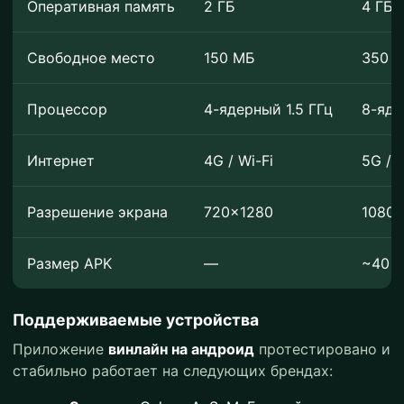
Оперативная память
2 ГБ
4 ГБ+
Свободное место
150 МБ
350 
Процессор
4-ядерный 1.5 ГГц
8-яде
Интернет
4G / Wi-Fi
5G / W
Разрешение экрана
720×1280
1080
Размер APK
—
~40 
Поддерживаемые устройства
Приложение
винлайн на андроид
протестировано и
стабильно работает на следующих брендах: