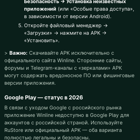
Безопасность → Установка неизвестных
приложений
(или «Особые права доступа»,
в зависимости от версии Android).
Откройте файловый менеджер →
«Загрузки» → нажмите на APK →
«Установить».
>
Важно:
Скачивайте APK исключительно с
официального сайта Winline. Сторонние сайты,
форумы и Telegram-каналы с «зеркалами» APK
могут содержать вредоносное ПО или фишинговые
версии приложения.
Google Play — статус в 2026
В связи с уходом Google с российского рынка
приложение Winline недоступно в Google Play для
аккаунтов с российской страной. Используйте
RuStore или официальный APK — оба варианта
полностью легальны и безопасны.