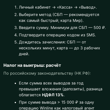
Личный кабинет → «Касса» → «Вывод».
Выберите метод (СБП — рекомендуется
как самый быстрый; карта Мир).
Введите сумму. Минимум для СБП — 500 ₽.
Подтвердите операцию кодом из SMS.
Дождитесь зачисления: СБП — от
нескольких минут, карта — до 3 рабочих
дней.
Налог на выигрыш: расчёт
По российскому законодательству (НК РФ):
Если сумма всех выводов за год
превышает вложения (депозиты), разница
облагается
НДФЛ 13%
.
При сумме вывода > 15 000 ₽ за одну
операцию Winline как налоговый агент