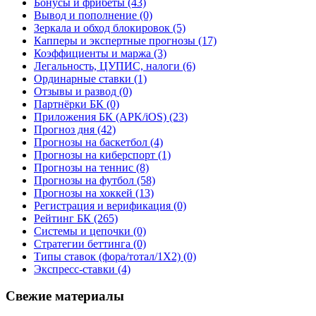
Бонусы и фрибеты
(43)
Вывод и пополнение
(0)
Зеркала и обход блокировок
(5)
Капперы и экспертные прогнозы
(17)
Коэффициенты и маржа
(3)
Легальность, ЦУПИС, налоги
(6)
Ординарные ставки
(1)
Отзывы и развод
(0)
Партнёрки БК
(0)
Приложения БК (APK/iOS)
(23)
Прогноз дня
(42)
Прогнозы на баскетбол
(4)
Прогнозы на киберспорт
(1)
Прогнозы на теннис
(8)
Прогнозы на футбол
(58)
Прогнозы на хоккей
(13)
Регистрация и верификация
(0)
Рейтинг БК
(265)
Системы и цепочки
(0)
Стратегии беттинга
(0)
Типы ставок (фора/тотал/1Х2)
(0)
Экспресс-ставки
(4)
Свежие материалы