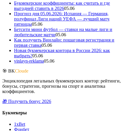
Букмекерские коэффициенты: как считать и где
выгодней ставить в 2026
05.06
Прогноз дня 05.06.2026: Испания — Германия,
полуфинал Лиги наций УЕФА — лучший матч
пятницы
05.06
Бетсити мини футбол — ставки на малые лиги и
любительские матчи
05.06
Как получить Винлайн: пошаговая регистрация и
первая ставка
05.06
Новая букмекерская контора в России 2026: как
выбрать?
05.06
vinlayn-reklama
05.06
🎯
BK
Cloude
Энциклопедия легальных букмекерских контор: рейтинги,
бонусы, стратегии, прогнозы на спорт и аналитика
коэффициентов.
🎁 Получить бонус 2026
Букмекеры
1xBet
Фонбет