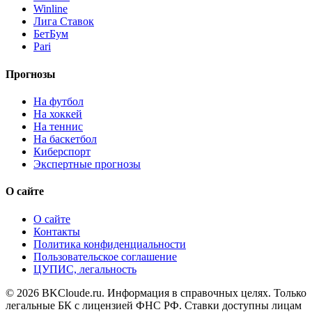
Winline
Лига Ставок
БетБум
Pari
Прогнозы
На футбол
На хоккей
На теннис
На баскетбол
Киберспорт
Экспертные прогнозы
О сайте
О сайте
Контакты
Политика конфиденциальности
Пользовательское соглашение
ЦУПИС, легальность
© 2026 BKCloude.ru. Информация в справочных целях. Только
легальные БК с лицензией ФНС РФ. Ставки доступны лицам