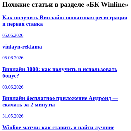
Похожие статьи в разделе «БК Winline»
Как получить Винлайн: пошаговая регистрация
и первая ставка
05.06.2026
vinlayn-reklama
05.06.2026
Винлайн 3000: как получить и использовать
бонус?
03.06.2026
Винлайн бесплатное приложение Андроид —
скачать за 2 минуты
31.05.2026
Winline матчи: как ставить и найти лучшие