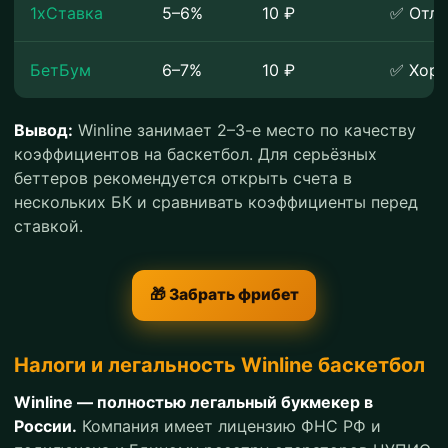
1xСтавка
5–6%
10 ₽
✅ Отл
БетБум
6–7%
10 ₽
✅ Хор
Вывод:
Winline занимает 2–3-е место по качеству
коэффициентов на баскетбол. Для серьёзных
беттеров рекомендуется открыть счета в
нескольких БК и сравнивать коэффициенты перед
ставкой.
🎁 Забрать фрибет
Налоги и легальность Winline баскетбол
Winline — полностью легальный букмекер в
России.
Компания имеет лицензию ФНС РФ и