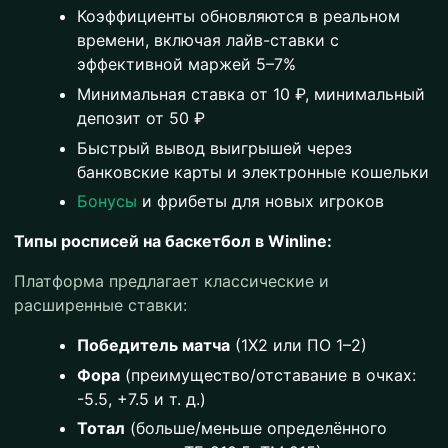
Коэффициенты обновляются в реальном
времени, включая лайв-ставки с
эффективной маржей 5–7%
Минимальная ставка от 10 ₽, минимальный
депозит от 50 ₽
Быстрый вывод выигрышей через
банковские карты и электронные кошельки
Бонусы
и фрибеты для новых игроков
Типы росписей на баскетбол в Winline:
Платформа предлагает классические и
расширенные ставки:
Победитель матча
(1X2 или ПО 1–2)
Фора
(преимущество/отставание в очках:
-5.5, +7.5 и т. д.)
Тотал
(больше/меньше определённого