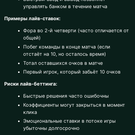
управлять банком в течение матча
Примеры лайв-ставок:
Фора во 2-й четверти (часто отличается от
общей)
Побег команды в конце матча (если
отстаёт на 10, но осталось время)
Тотал оставшихся очков в матче
Первый игрок, который забьёт 10 очков
Риски лайв-беттинга:
Быстрые решения часто ошибочны
Коэффициенты могут закрыться в момент
клика
Эмоциональные ставки в потоке игры
убыточны долгосрочно