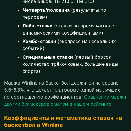
числа очков: ТБ 210.5, ТМ 215)
Четверть/половина
(результаты по
периодам)
Лайв-ставки
(ставки во время матча с
динамическими коэффициентами)
Комбо-ставки
(экспресс из нескольких
событий)
Специальные ставки
(первый бросок,
количество трёхочковых, большие виды
спорта)
Маржа Winline на баскетбол держится на уровне
5.5–6.5%, что делает платформу одной из лучших
по соотношению коэффициентов.
Сравнение маржи
других букмекеров смотри в нашем рейтинге
.
Коэффициенты и математика ставок на
баскетбол в Winline