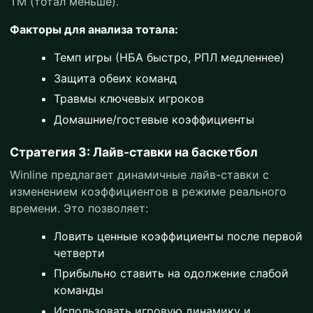
ТМ (тотал меньше).
Факторы для анализа тотала:
Темп игры (НБА быстро, РПЛ медленнее)
Защита обеих команд
Травмы ключевых игроков
Домашние/гостевые коэффициенты
Стратегия 3: Лайв-ставки на баскетбол
Winline предлагает динамичные лайв-ставки с
изменением коэффициентов в режиме реального
времени. Это позволяет:
Ловить ценные коэффициенты после первой
четверти
Прибыльно ставить на одолжение слабой
команды
Использовать игровую динамику и