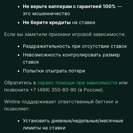
Не верьте капперам с гарантией 100%
—
это мошенничество
Не берите кредиты
на ставки
Если вы заметили признаки игровой зависимости:
Раздражительность при отсутствии ставок
Невозможность контролировать размер
ставок
Попытки отыграть потери
Обратитесь в
сервис помощи при зависимости
или
позвоните +7 (499) 350-80-90 (в России).
Winline поддерживает ответственный беттинг и
позволяет:
Установить дневные/недельные/месячные
лимиты на ставки