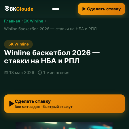
🎯
BK
Cloude
▶ Сделать ставку
Главная
БК Winline
Winline баскетбол 2026 — ставки на НБА и РПЛ
БК Winline
Winline баскетбол 2026 —
ставки на НБА и РПЛ
📅
13 мая 2026
·
⏱ 1 мин чтения
Сделать ставку
▶
Все матчи дня · быстрый кэшаут