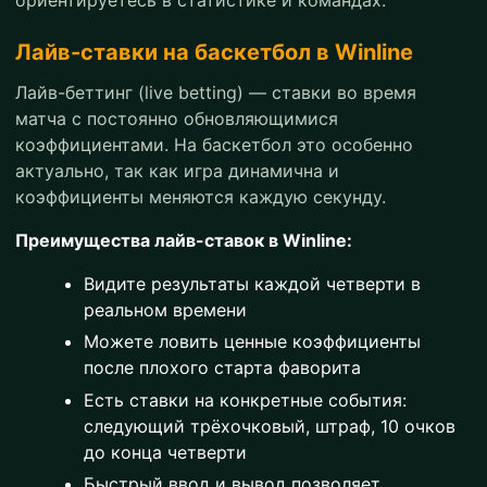
Лайв-ставки на баскетбол в Winline
Лайв-беттинг (live betting) — ставки во время
матча с постоянно обновляющимися
коэффициентами. На баскетбол это особенно
актуально, так как игра динамична и
коэффициенты меняются каждую секунду.
Преимущества лайв-ставок в Winline:
Видите результаты каждой четверти в
реальном времени
Можете ловить ценные коэффициенты
после плохого старта фаворита
Есть ставки на конкретные события:
следующий трёхочковый, штраф, 10 очков
до конца четверти
Быстрый ввод и вывод позволяет