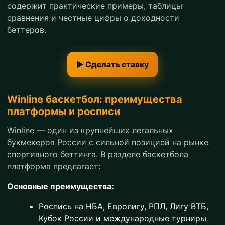
содержит практические примеры, таблицы
сравнения и честные цифры о доходности
беттеров.
▶ Сделать ставку
Winline баскетбол: преимущества
платформы и росписи
Winline — один из крупнейших легальных
букмекеров России с сильной позицией на рынке
спортивного беттинга. В разделе баскетбола
платформа предлагает:
Основные преимущества:
Роспись на НБА, Евролигу, РПЛ, Лигу ВТБ,
Кубок России и международные турниры