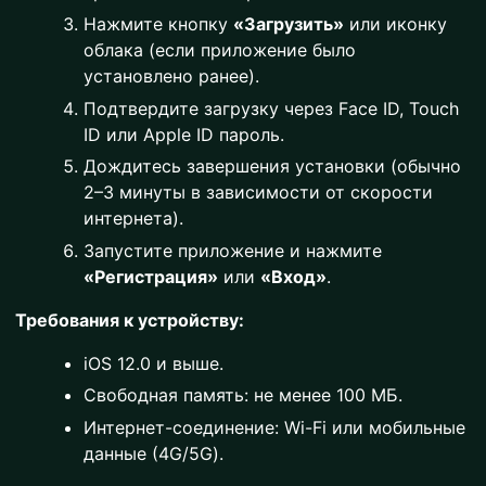
Нажмите кнопку
«Загрузить»
или иконку
облака (если приложение было
установлено ранее).
Подтвердите загрузку через Face ID, Touch
ID или Apple ID пароль.
Дождитесь завершения установки (обычно
2–3 минуты в зависимости от скорости
интернета).
Запустите приложение и нажмите
«Регистрация»
или
«Вход»
.
Требования к устройству:
iOS 12.0 и выше.
Свободная память: не менее 100 МБ.
Интернет-соединение: Wi-Fi или мобильные
данные (4G/5G).