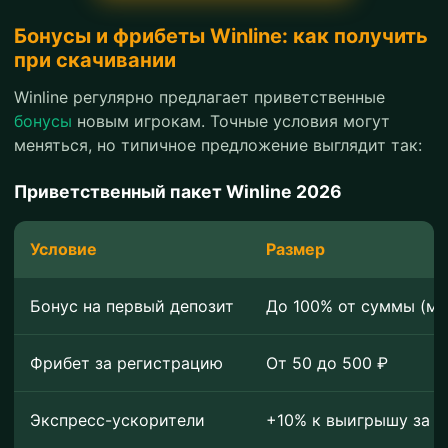
Бонусы и фрибеты Winline: как получить
при скачивании
Winline регулярно предлагает приветственные
бонусы
новым игрокам. Точные условия могут
меняться, но типичное предложение выглядит так:
Приветственный пакет Winline 2026
Условие
Размер
Бонус на первый депозит
До 100% от суммы (мак
Фрибет за регистрацию
От 50 до 500 ₽
Экспресс-ускорители
+10% к выигрышу за э