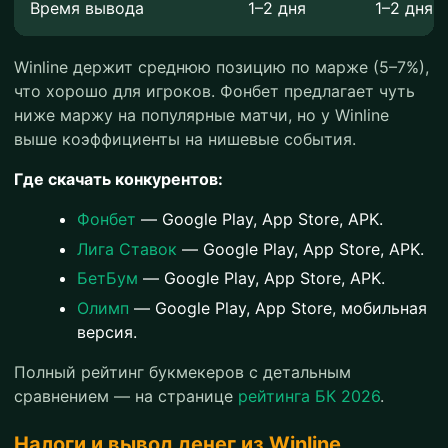
Время вывода
1–2 дня
1–2 дня
Winline держит среднюю позицию по марже (5–7%),
что хорошо для игроков. Фонбет предлагает чуть
ниже маржу на популярные матчи, но у Winline
выше коэффициенты на нишевые события.
Где скачать конкурентов:
Фонбет
— Google Play, App Store, APK.
Лига Ставок
— Google Play, App Store, APK.
БетБум
— Google Play, App Store, APK.
Олимп
— Google Play, App Store, мобильная
версия.
Полный рейтинг букмекеров с детальным
сравнением — на странице
рейтинга БК 2026
.
Налоги и вывод денег из Winline