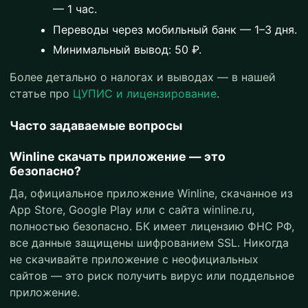
— 1 час.
Переводы через мобильный банк — 1–3 дня.
Минимальный вывод: 50 ₽.
Более детально о налогах и выводах — в нашей
статье про
ЦУПИС и лицензирование
.
Часто задаваемые вопросы
Winline скачать приложение — это
безопасно?
Да, официальное приложение Winline, скачанное из
App Store, Google Play или с сайта winline.ru,
полностью безопасно. БК имеет лицензию ФНС РФ,
все данные защищены шифрованием SSL. Никогда
не скачивайте приложение с неофициальных
сайтов — это риск получить вирус или поддельное
приложение.