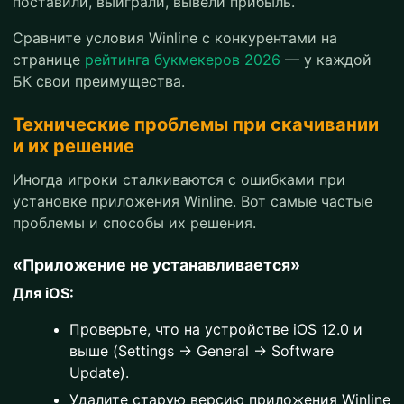
поставили, выиграли, вывели прибыль.
Сравните условия Winline с конкурентами на
странице
рейтинга букмекеров 2026
— у каждой
БК свои преимущества.
Технические проблемы при скачивании
и их решение
Иногда игроки сталкиваются с ошибками при
установке приложения Winline. Вот самые частые
проблемы и способы их решения.
«Приложение не устанавливается»
Для iOS:
Проверьте, что на устройстве iOS 12.0 и
выше (Settings → General → Software
Update).
Удалите старую версию приложения Winline