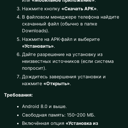
или
«Мобильное приложение»
.
Нажмите кнопку
«Скачать APK»
.
В файловом менеджере телефона найдите
скачанный файл (обычно в папке
Downloads).
Нажмите на APK-файл и выберите
«Установить»
.
Дайте разрешение на установку из
неизвестных источников (если система
попросит).
Дождитесь завершения установки и
нажмите
«Открыть»
.
Требования:
Android 8.0 и выше.
Свободная память: 150–200 МБ.
Включённая опция
«Установка из