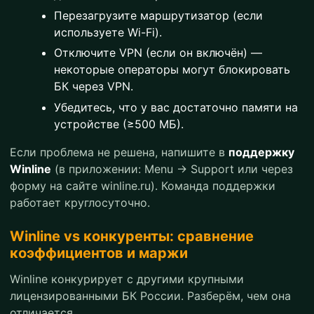
Перезагрузите маршрутизатор (если
используете Wi-Fi).
Отключите VPN (если он включён) —
некоторые операторы могут блокировать
БК через VPN.
Убедитесь, что у вас достаточно памяти на
устройстве (≥500 МБ).
Если проблема не решена, напишите в
поддержку
Winline
(в приложении: Menu → Support или через
форму на сайте winline.ru). Команда поддержки
работает круглосуточно.
Winline vs конкуренты: сравнение
коэффициентов и маржи
Winline конкурирует с другими крупными
лицензированными БК России. Разберём, чем она
отличается.