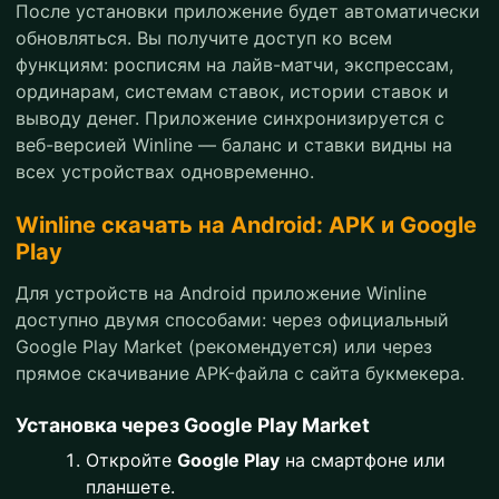
После установки приложение будет автоматически
обновляться. Вы получите доступ ко всем
функциям: росписям на лайв-матчи, экспрессам,
ординарам, системам ставок, истории ставок и
выводу денег. Приложение синхронизируется с
веб-версией Winline — баланс и ставки видны на
всех устройствах одновременно.
Winline скачать на Android: APK и Google
Play
Для устройств на Android приложение Winline
доступно двумя способами: через официальный
Google Play Market (рекомендуется) или через
прямое скачивание APK-файла с сайта букмекера.
Установка через Google Play Market
Откройте
Google Play
на смартфоне или
планшете.