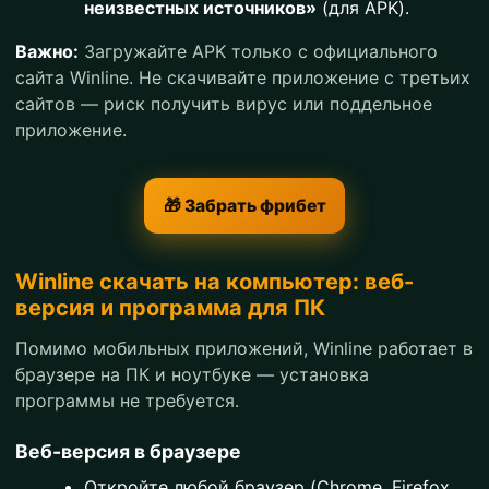
неизвестных источников»
(для APK).
Важно:
Загружайте APK только с официального
сайта Winline. Не скачивайте приложение с третьих
сайтов — риск получить вирус или поддельное
приложение.
🎁 Забрать фрибет
Winline скачать на компьютер: веб-
версия и программа для ПК
Помимо мобильных приложений, Winline работает в
браузере на ПК и ноутбуке — установка
программы не требуется.
Веб-версия в браузере
Откройте любой браузер (Chrome, Firefox,