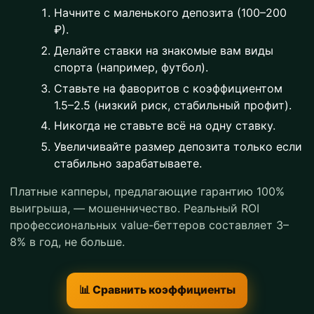
Начните с маленького депозита (100–200
₽).
Делайте ставки на знакомые вам виды
спорта (например, футбол).
Ставьте на фаворитов с коэффициентом
1.5–2.5 (низкий риск, стабильный профит).
Никогда не ставьте всё на одну ставку.
Увеличивайте размер депозита только если
стабильно зарабатываете.
Платные капперы, предлагающие гарантию 100%
выигрыша, — мошенничество. Реальный ROI
профессиональных value-беттеров составляет 3–
8% в год, не больше.
📊 Сравнить коэффициенты