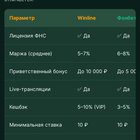
Параметр
Winline
Фонбет
Лицензия ФНС
✅ Да
✅ Да
Маржа (среднее)
5–7%
6–8%
Приветственный бонус
До 10 000 ₽
До 5 000
Live-трансляции
✅ Да
✅ Да
Кешбэк
5–10% (VIP)
3–5%
Минимальная ставка
10 ₽
10 ₽