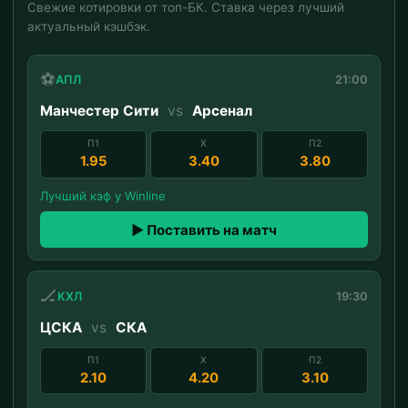
Свежие котировки от топ-БК. Ставка через лучший
актуальный кэшбэк.
⚽
АПЛ
21:00
Манчестер Сити
vs
Арсенал
П1
X
П2
1.95
3.40
3.80
Лучший кэф у Winline
▶ Поставить на матч
🏒
КХЛ
19:30
ЦСКА
vs
СКА
П1
X
П2
2.10
4.20
3.10