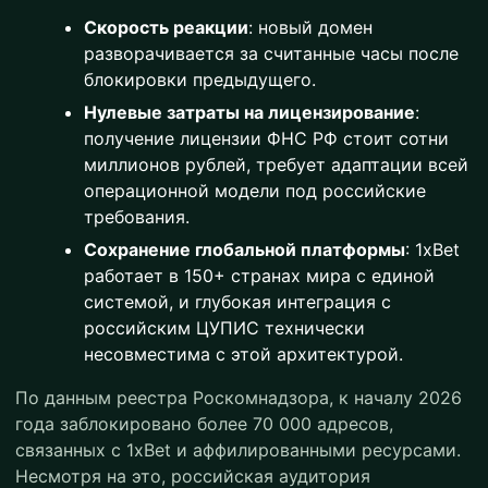
Скорость реакции
: новый домен
разворачивается за считанные часы после
блокировки предыдущего.
Нулевые затраты на лицензирование
:
получение лицензии ФНС РФ стоит сотни
миллионов рублей, требует адаптации всей
операционной модели под российские
требования.
Сохранение глобальной платформы
: 1xBet
работает в 150+ странах мира с единой
системой, и глубокая интеграция с
российским ЦУПИС технически
несовместима с этой архитектурой.
По данным реестра Роскомнадзора, к началу 2026
года заблокировано более 70 000 адресов,
связанных с 1xBet и аффилированными ресурсами.
Несмотря на это, российская аудитория