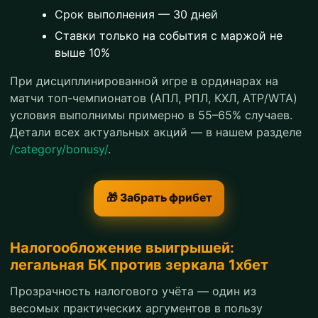
Срок выполнения — 30 дней
Ставки только на события с маржой не
выше 10%
При дисциплинированной игре в ординарах на
матчи топ-чемпионатов (АПЛ, РПЛ, КХЛ, ATP/WTA)
условия выполнимы примерно в 55–65% случаев.
Детали всех актуальных акций — в нашем разделе
/category/bonusy/
.
🎁 Забрать фрибет
Налогообложение выигрышей:
легальная БК против зеркала 1хбет
Прозрачность налогового учёта — один из
весомых практических аргументов в пользу