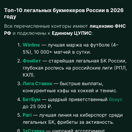
Топ-10 легальных букмекеров России в 2026
году
Все перечисленные конторы имеют
лицензию ФНС
РФ
и подключены к
Единому ЦУПИС
:
Winline
— лучшая маржа на футболе (4–
5%), 10 000+ матчей в сутки.
Фонбет
— старейшая легальная БК России,
глубокая роспись на российские лиги (РПЛ,
КХЛ).
Лига Ставок
— быстрые выплаты,
конкурентные кэфы на хоккей и теннис.
БетБум
— щедрый приветственный
бонус
до 25 000 ₽.
Pari
— лучшая линия на киберспорт среди
легальных БК, фрибеты за активность.
1хСтавка
— широкий ассортимент