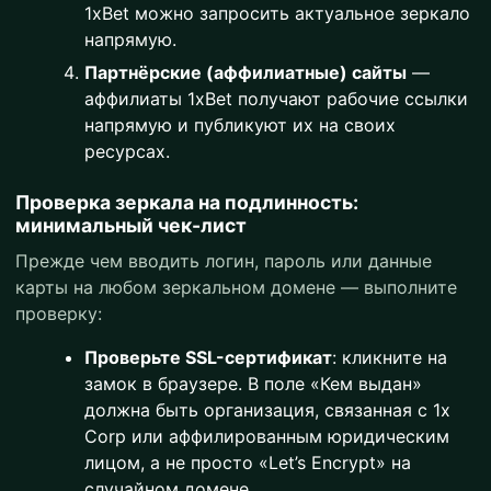
1xBet можно запросить актуальное зеркало
напрямую.
Партнёрские (аффилиатные) сайты
—
аффилиаты 1xBet получают рабочие ссылки
напрямую и публикуют их на своих
ресурсах.
Проверка зеркала на подлинность:
минимальный чек-лист
Прежде чем вводить логин, пароль или данные
карты на любом зеркальном домене — выполните
проверку:
Проверьте SSL-сертификат
: кликните на
замок в браузере. В поле «Кем выдан»
должна быть организация, связанная с 1x
Corp или аффилированным юридическим
лицом, а не просто «Let’s Encrypt» на
случайном домене.