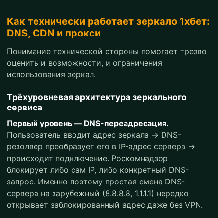
Как технически работает зеркало 1хбет:
DNS, CDN и прокси
Понимание технической стороны помогает трезво
оценить и возможности, и ограничения
использования зеркал.
Трёхуровневая архитектура зеркального
сервиса
Первый уровень — DNS-переадресация.
Пользователь вводит адрес зеркала → DNS-
резолвер преобразует его в IP-адрес сервера →
происходит подключение. Роскомнадзор
блокирует либо сам IP, либо конкретный DNS-
запрос. Именно поэтому простая смена DNS-
сервера на зарубежный (8.8.8.8, 1.1.1.1) нередко
открывает заблокированный адрес даже без VPN.