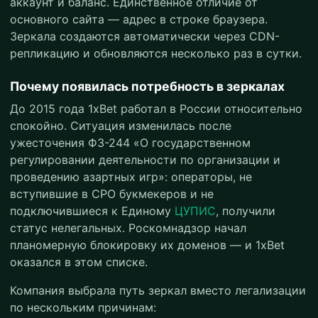
аккаунт и баланс. Единственное отличие от
основного сайта — адрес в строке браузера.
Зеркала создаются автоматически через CDN-
репликацию и обновляются несколько раз в сутки.
Почему появилась потребность в зеркалах
До 2015 года 1xBet работал в России относительно
спокойно. Ситуация изменилась после
ужесточения ФЗ-244 «О государственном
регулировании деятельности по организации и
проведению азартных игр»: операторы, не
вступившие в СРО букмекеров и не
подключившиеся к Единому
ЦУПИС
, получили
статус нелегальных. Роскомнадзор начал
планомерную блокировку их доменов — и 1xBet
оказался в этом списке.
Компания выбрала путь зеркал вместо легализации
по нескольким причинам: