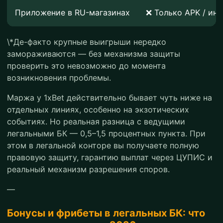
Приложение в RU-магазинах
❌ Только APK / ино
\*Де-факто крупные выигрыши нередко
замораживаются — без механизма защиты
проверить это невозможно до момента
возникновения проблемы.
Маржа у 1xBet действительно бывает чуть ниже на
отдельных линиях, особенно на экзотических
событиях. Но реальная разница с ведущими
легальными БК — 0,5–1,5 процентных пункта. При
этом в легальной конторе вы получаете полную
правовую защиту, гарантию выплат через ЦУПИС и
реальный механизм разрешения споров.
—
Бонусы и фрибеты в легальных БК: что