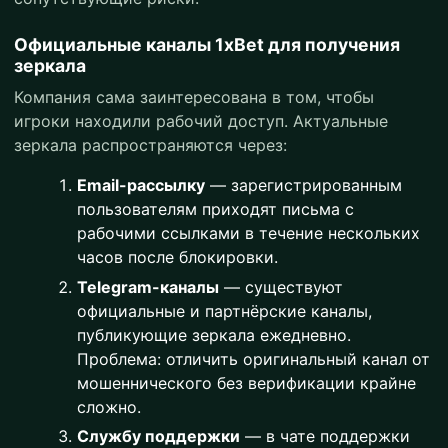
Официальные каналы 1xBet для получения
зеркала
Компания сама заинтересована в том, чтобы
игроки находили рабочий доступ. Актуальные
зеркала распространяются через:
Email-рассылку
— зарегистрированным
пользователям приходят письма с
рабочими ссылками в течение нескольких
часов после блокировки.
Telegram-каналы
— существуют
официальные и партнёрские каналы,
публикующие зеркала ежедневно.
Проблема: отличить оригинальный канал от
мошеннического без верификации крайне
сложно.
Службу поддержки
— в чате поддержки