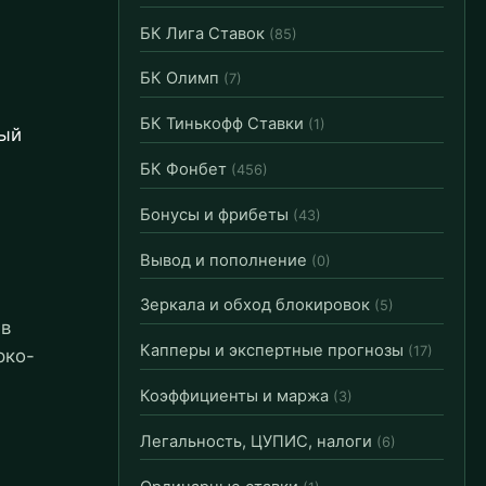
БК Лига Ставок
(85)
БК Олимп
(7)
БК Тинькофф Ставки
(1)
ный
БК Фонбет
(456)
Бонусы и фрибеты
(43)
Вывод и пополнение
(0)
Зеркала и обход блокировок
(5)
 в
Капперы и экспертные прогнозы
(17)
рко-
Коэффициенты и маржа
(3)
Легальность, ЦУПИС, налоги
(6)