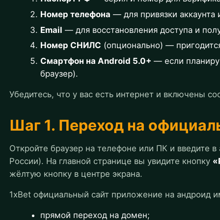
Номер телефона
— для привязки аккаунта 
Email
— для восстановления доступа и полу
Номер СНИЛС
(опционально) — пригодитс
Смартфон на Android 5.0+
— если планиру
браузер).
Убедитесь, что у вас есть интернет и включены coo
Шаг 1. Переход на официал
Откройте браузер на телефоне или ПК и введите в
России). На главной странице вы увидите кнопку
«
жёлтую кнопку в центре экрана.
1xBet официальный сайт приложение на андроид и
прямой переход на домен;