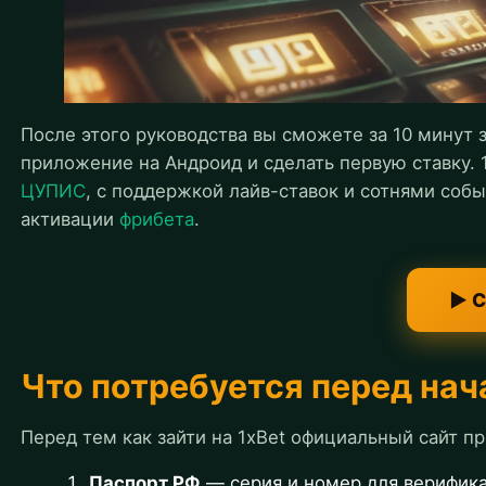
После этого руководства вы сможете за 10 минут
приложение на Андроид и сделать первую ставку.
ЦУПИС
, с поддержкой лайв-ставок и сотнями собы
активации
фрибета
.
▶ С
Что потребуется перед на
Перед тем как зайти на 1xBet официальный сайт п
Паспорт РФ
— серия и номер для верификац