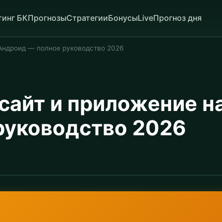
тинг БК
Прогнозы
Стратегии
Бонусы
Live
Прогноз дня
 Андроид — полное руководство 2026
сайт и приложение н
руководство 2026