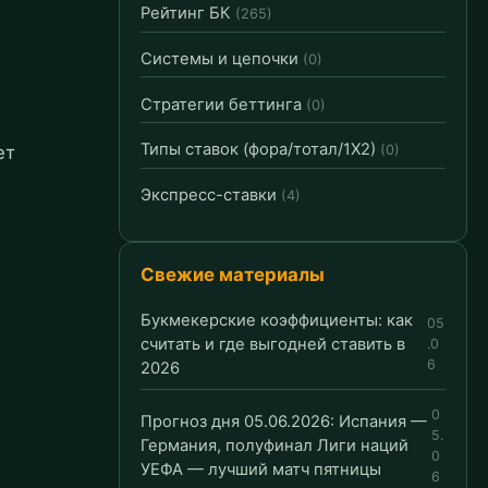
Рейтинг БК
(265)
Системы и цепочки
(0)
Стратегии беттинга
(0)
Типы ставок (фора/тотал/1Х2)
ет
(0)
Экспресс-ставки
(4)
Свежие материалы
Букмекерские коэффициенты: как
05
считать и где выгодней ставить в
.0
6
2026
0
Прогноз дня 05.06.2026: Испания —
5.
→
Германия, полуфинал Лиги наций
0
УЕФА — лучший матч пятницы
6