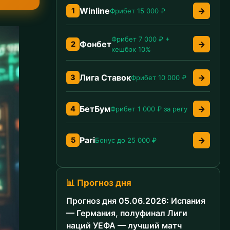
Winline
→
Фрибет 15 000 ₽
Фрибет 7 000 ₽ +
Фонбет
→
кешбэк 10%
Лига Ставок
→
Фрибет 10 000 ₽
БетБум
→
Фрибет 1 000 ₽ за регу
Pari
→
Бонус до 25 000 ₽
📊 Прогноз дня
Прогноз дня 05.06.2026: Испания
— Германия, полуфинал Лиги
наций УЕФА — лучший матч