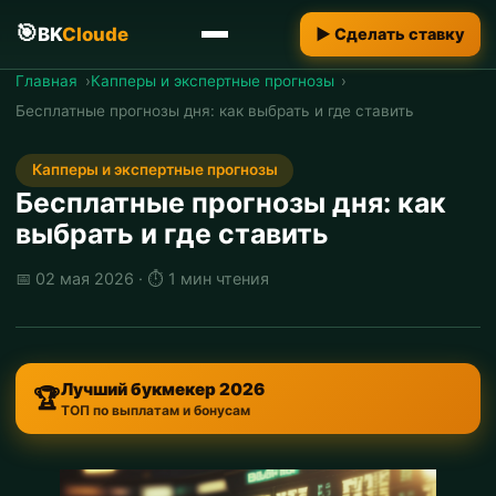
🎯
BK
Cloude
▶ Сделать ставку
Главная
Капперы и экспертные прогнозы
Бесплатные прогнозы дня: как выбрать и где ставить
Капперы и экспертные прогнозы
Бесплатные прогнозы дня: как
выбрать и где ставить
📅
02 мая 2026
·
⏱ 1 мин чтения
Лучший букмекер 2026
🏆
ТОП по выплатам и бонусам