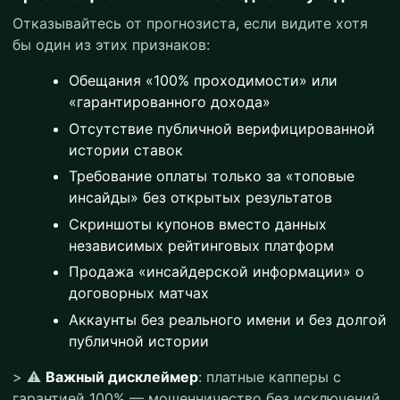
Отказывайтесь от прогнозиста, если видите хотя
бы один из этих признаков:
Обещания «100% проходимости» или
«гарантированного дохода»
Отсутствие публичной верифицированной
истории ставок
Требование оплаты только за «топовые
инсайды» без открытых результатов
Скриншоты купонов вместо данных
независимых рейтинговых платформ
Продажа «инсайдерской информации» о
договорных матчах
Аккаунты без реального имени и без долгой
публичной истории
> ⚠️
Важный дисклеймер
: платные капперы с
гарантией 100% — мошенничество без исключений.