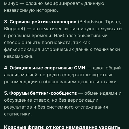
минус — сложно верифицировать длинную
независимую историю.
3. Сервисы рейтинга капперов
(Betadvisor, Tipster,
Blogabet) — автоматически фиксируют результаты
в реальном времени. Наиболее объективный
способ оценить прогнозиста, так как
фальсификация исторических данных технически
невозможна.
4. Официальные спортивные СМИ
— дают общий
анализ матчей, но редко содержат конкретные
рекомендации с обоснованием ценности ставки.
5. Форумы беттинг-сообществ
— обмен идеями и
обсуждение ставок, но без верификации
результатов и без системного отслеживания
статистики.
Красные флаги: от кого немедленно уходить