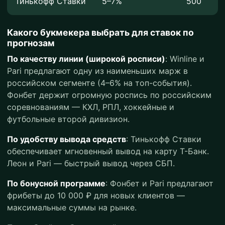
Тинькофф Ставки
5–7%
500
Какого букмекера выбрать для ставок по
прогнозам
По качеству линии (широкой росписи)
: Winline и
Pari предлагают одну из наименьших марж в
российском сегменте (4–6% на топ-события).
Фонбет держит огромную роспись по российским
соревнованиям — КХЛ, РПЛ, хоккейные и
футбольные второй дивизион.
По удобству вывода средств
: Тинькофф Ставки
обеспечивает мгновенный вывод на карту Т-Банк.
Леон и Pari — быстрый вывод через СБП.
По бонусной программе
: Фонбет и Pari предлагают
фрибеты до 10 000 ₽ для новых клиентов —
максимальные суммы на рынке.