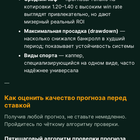
котировки 1.20–1.40 с высоким win rate
выглядят привлекательно, но дают
мизерный реальный ROI
Максимальная просадка (drawdown)
—
насколько снижался банкролл в худший
период; показывает устойчивость системы
Виды спорта
— каппер,
специализирующийся на одном виде, часто
надёжнее универсала
—
Как оценить качество прогноза перед
ставкой
Получив любой прогноз, не ставьте немедленно.
Пройдитесь по чёткому алгоритму проверки.
Пятишаговый алгоритм проверки прогноза