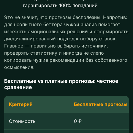
гарантировать 100% попаданий
Это не значит, что прогнозы бесполезны. Напротив:
для неопытного беттора чужой анализ помогает
избежать эмоциональных решений и сформировать
дисциплинированный подход к выбору ставок.
Главное — правильно выбирать источники,
проверять статистику и никогда не слепо
копировать чужие рекомендации без собственного
осмысления.
Бесплатные vs платные прогнозы: честное
сравнение
Критерий
Бесплатные прогнозы
Стоимость
0 ₽