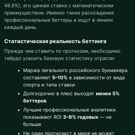
48.8%), это ценная ставка с математическим
преимуществом. Именно такие расхождения
профессиональные беттеры и ищут в линиях
каждый день.
Статистическая реальность беттинга
Прежде чем ставить по прогнозам, необходимо
твёрдо усвоить базовую статистику отрасли:
Маржа легального российского букмекера
составляет
5–10%
в зависимости от вида
спорта и типа ставки
Долгосрочно в плюс выходят
менее 5%
беттеров
Лучшие профессиональные аналитики
показывают ROI
3–8% годовых
— не
больше
Ни один прогнозист в мире не может