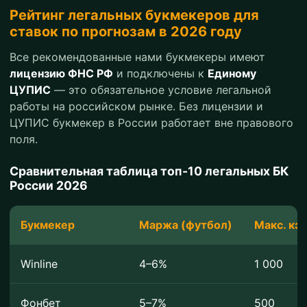
Рейтинг легальных букмекеров для
ставок по прогнозам в 2026 году
Все рекомендованные нами букмекеры имеют
лицензию ФНС РФ
и подключены к
Единому
ЦУПИС
— это обязательное условие легальной
работы на российском рынке. Без лицензии и
ЦУПИС букмекер в России работает вне правового
поля.
Сравнительная таблица топ-10 легальных БК
России 2026
Букмекер
Маржа (футбол)
Макс. кэ
Winline
4–6%
1 000
Фонбет
5–7%
500