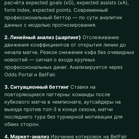
расчёта expected goals (xG), expected assists (xA),
form index, expected points. Современный
профессиональный беттор — по сути аналитик
данных с моделью прогнозирования.
2. Линейный анализ (шарпинг)
Отслеживание
движения коэффициентов от открытия линии до
начала матча. Резкое снижение кэфа без очевидных
новостей — сигнал о входе крупных
профессиональных денег. Анализируется через
Odds Portal и BetFair.
3. Ситуационный беттинг
Ставки на
повторяющиеся паттерны: команды после
кубкового матча в чемпионате, аутсайдеры на
выезде против топ-3 в конце сезона, матчи
последнего тура без турнирной мотивации для
обеих сторон.
4. Маркет-анализ
Изучение котировок на BetFair