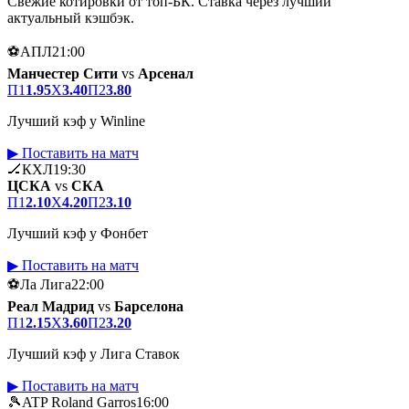
Свежие котировки от топ-БК. Ставка через лучший
актуальный кэшбэк.
⚽
АПЛ
21:00
Манчестер Сити
vs
Арсенал
П1
1.95
X
3.40
П2
3.80
Лучший кэф у Winline
▶ Поставить на матч
🏒
КХЛ
19:30
ЦСКА
vs
СКА
П1
2.10
X
4.20
П2
3.10
Лучший кэф у Фонбет
▶ Поставить на матч
⚽
Ла Лига
22:00
Реал Мадрид
vs
Барселона
П1
2.15
X
3.60
П2
3.20
Лучший кэф у Лига Ставок
▶ Поставить на матч
🎾
ATP Roland Garros
16:00