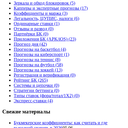
Зеркала и обход блокировок
(5)
Капперы и экспертные прогнозы
(17)
Коэффициенты и маржа
(3)
Легальность, ЦУПИС, налоги
(6)
Ординарные ставки
(1)
Отзывы и развод
(0)
Партнёрки БК
(0)
Приложения БК (APK/iOS)
(23)
Прогноз дня
(42)
Прогнозы на баскетбол
(4)
Прогнозы на киберспорт
(1)
Прогнозы на теннис
(8)
Прогнозы на футбол
(58)
Прогнозы на хоккей
(13)
Регистрация и верификация
(0)
Рейтинг БК
(265)
Системы и цепочки
(0)
Стратегии беттинга
(0)
Типы ставок (фора/тотал/1Х2)
(0)
Экспресс-ставки
(4)
Свежие материалы
Букмекерские коэффициенты: как считать и где
выгодней ставить в 2026
05.06