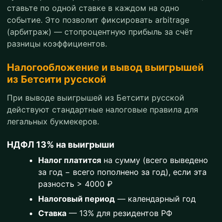
ставьте по одной ставке в каждом на одно
событие. Это позволит фиксировать arbitrage
(арбитраж) — стопроцентную прибыль за счёт
разницы коэффициентов.
Налогообложение и вывод выигрышей
из Бетсити русской
При выводе выигрышей из Бетсити русской
действуют стандартные налоговые правила для
легальных букмекеров.
НДФЛ 13% на выигрыши
Налог платится
на сумму (всего выведено
за год − всего пополнено за год), если эта
разность > 4000 ₽
Налоговый период
— календарный год
Ставка
— 13% для резидентов РФ