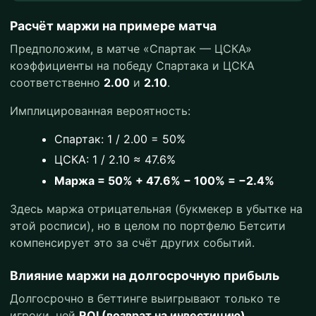
Расчёт маржи на примере матча
Предположим, в матче «Спартак — ЦСКА»
коэффициенты на победу Спартака и ЦСКА
соответственно
2.00
и
2.10
.
Имплицированная вероятность:
Спартак: 1 / 2.00 = 50%
ЦСКА: 1 / 2.10 ≈ 47.6%
Маржа = 50% + 47.6% − 100% = −2.4%
Здесь маржа отрицательная (букмекер в убытке на
этой росписи), но в целом по портфелю Бетсити
компенсирует это за счёт других событий.
Влияние маржи на долгосрочную прибыль
Долгосрочно в беттинге выигрывают только те
игроки, чей
ROI (возврат на инвестицию)