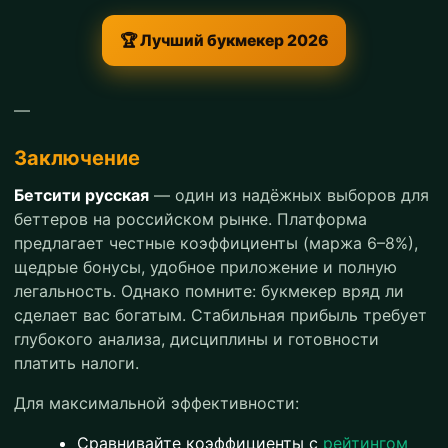
🏆 Лучший букмекер 2026
—
Заключение
Бетсити русская
— один из надёжных выборов для
беттеров на российском рынке. Платформа
предлагает честные коэффициенты (маржа 6–8%),
щедрые бонусы, удобное приложение и полную
легальность. Однако помните: букмекер вряд ли
сделает вас богатым. Стабильная прибыль требует
глубокого анализа, дисциплины и готовности
платить налоги.
Для максимальной эффективности:
Сравнивайте коэффициенты с
рейтингом