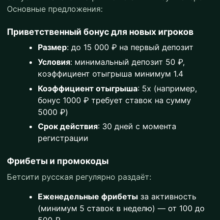
Основные предложения:
Приветственный бонус для новых игроков
Размер
: до 15 000 ₽ на первый депозит
Условия
: минимальный депозит 50 ₽,
коэффициент отыгрыша минимум 1.4
Коэффициент отыгрыша
: 5x (например,
бонус 1000 ₽ требует ставок на сумму
5000 ₽)
Срок действия
: 30 дней с момента
регистрации
Фрибеты и промокоды
Бетсити русская регулярно раздаёт:
Еженедельные фрибеты
за активность
(минимум 5 ставок в неделю) — от 100 до
500 ₽