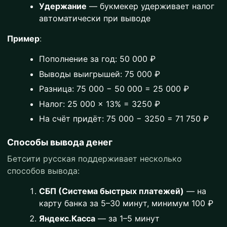
Удержание
— букмекер удерживает налог
автоматически при выводе
Пример
:
Пополнение за год: 50 000 ₽
Выводы выигрышей: 75 000 ₽
Разница: 75 000 − 50 000 = 25 000 ₽
Налог: 25 000 × 13% = 3250 ₽
На счёт придёт: 75 000 − 3250 = 71 750 ₽
Способы вывода денег
Бетсити русская поддерживает несколько
способов вывода:
СБП (Система быстрых платежей)
— на
карту банка за 5–30 минут, минимум 100 ₽
Яндекс.Касса
— за 1–5 минут