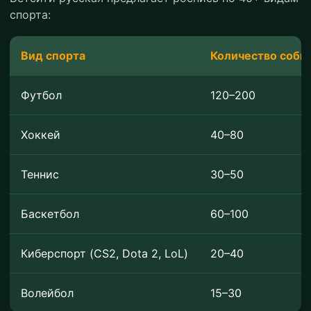
спорта:
Вид спорта
Количество собы
Футбол
120–200
Хоккей
40–80
Теннис
30–50
Баскетбол
60–100
Киберспорт (CS2, Dota 2, LoL)
20–40
Волейбол
15–30