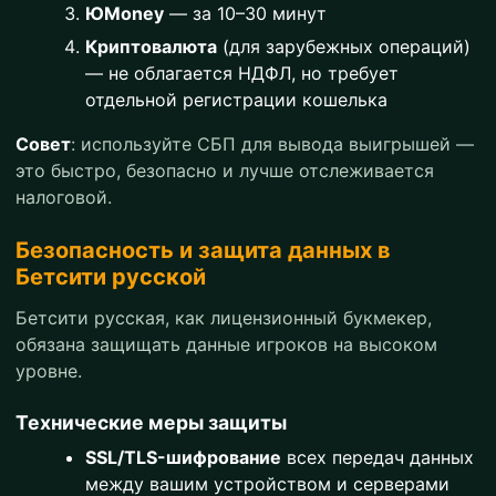
ЮMoney
— за 10–30 минут
Криптовалюта
(для зарубежных операций)
— не облагается НДФЛ, но требует
отдельной регистрации кошелька
Совет
: используйте СБП для вывода выигрышей —
это быстро, безопасно и лучше отслеживается
налоговой.
Безопасность и защита данных в
Бетсити русской
Бетсити русская, как лицензионный букмекер,
обязана защищать данные игроков на высоком
уровне.
Технические меры защиты
SSL/TLS-шифрование
всех передач данных
между вашим устройством и серверами