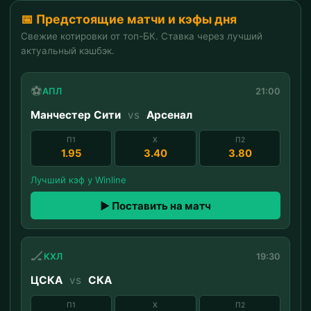
📅 Предстоящие матчи и кэфы дня
Свежие котировки от топ-БК. Ставка через лучший
актуальный кэшбэк.
⚽
АПЛ
21:00
Манчестер Сити
vs
Арсенал
П1
X
П2
1.95
3.40
3.80
Лучший кэф у Winline
▶ Поставить на матч
🏒
КХЛ
19:30
ЦСКА
vs
СКА
П1
X
П2