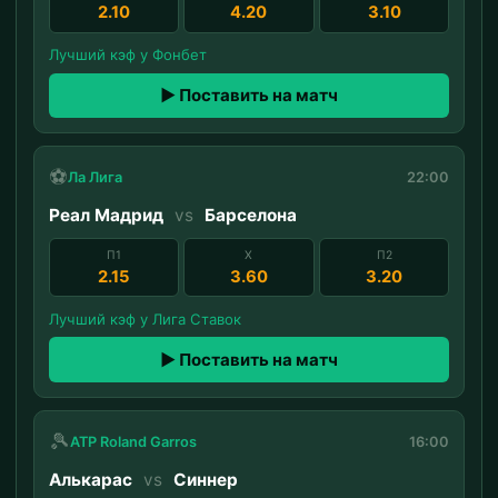
2.10
4.20
3.10
Лучший кэф у Фонбет
▶ Поставить на матч
⚽
Ла Лига
22:00
Реал Мадрид
vs
Барселона
П1
X
П2
2.15
3.60
3.20
Лучший кэф у Лига Ставок
▶ Поставить на матч
🎾
ATP Roland Garros
16:00
Алькарас
vs
Синнер