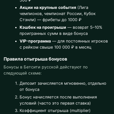
Акции на крупные события
(Лига
чемпионов, чемпионат России, Кубок
Стэнли) — фрибеты до 1000 ₽
Кэшбек на проигрыши
— возврат 5–10%
проигранных сумм в виде бонуса
VIP-программа
— для постоянных игроков
с рейком свыше 100 000 ₽ в месяц
Правила отыгрыша бонусов
Бонусы в Бетсити русской действуют по
следующей схеме:
Депозит зачисляется мгновенно, отдельно
от бонуса
Бонус начисляется после выполнения
условий (часто это первая ставка)
Коэффициент отыгрыша (multiplier)