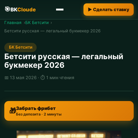
🎯
BK
Cloude
▶ Сделать ставку
Главная
БК Бетсити
Бетсити русская — легальный букмекер 2026
БК Бетсити
Бетсити русская — легальный
букмекер 2026
📅
13 мая 2026
·
⏱ 1 мин чтения
Забрать фрибет
🎁
Без депозита · 2 минуты