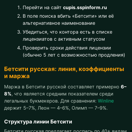
Перейти на сайт
cupis.sspinform.ru
В поле поиска вбить «Бетсити» или её
альтернативное наименование
Убедиться, что контора есть в списке
лицензиатов с активным статусом
Проверить сроки действия лицензии
(обычно 5 лет с возможностью продления)
Бетсити русская: линия, коэффициенты
и маржа
Маржа в Бетсити русской составляет примерно
6–
8%
, что является средним показателем среди
легальных букмекеров. Для сравнения:
Winline
держит 5–7%, Леон — 4–6%, Олимп — 7–9%.
Структура линии Бетсити
Бетсити русская предлагает роспись по 40+ видам