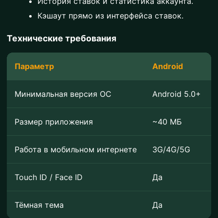
История ставок и статистика аккаунта.
Кэшаут прямо из интерфейса ставок.
Технические требования
Параметр
Android
Минимальная версия ОС
Android 5.0+
Размер приложения
~40 МБ
Работа в мобильном интернете
3G/4G/5G
Touch ID / Face ID
Да
Тёмная тема
Да