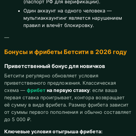
(паспорт РФ для верификации).
Один аккаунт на одного человека —
мультиаккаунтинг является нарушением
правил и влечёт блокировку.
—
Бонусы и фрибеты Бетсити в 2026 году
Приветственный бонус для новичков
Бетсити регулярно обновляет условия
приветственного предложения. Классическая
схема —
фрибет
на первую ставку
: если ваша
первая ставка проигрывает, контора возвращает
её сумму в виде фрибета. Размер фрибета зависит
от суммы первого пополнения и обычно составляет
до 5 000 ₽.
Ключевые условия отыгрыша фрибета: