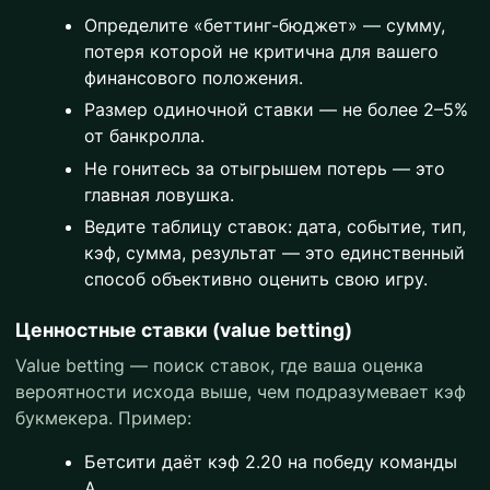
Определите «беттинг-бюджет» — сумму,
потеря которой не критична для вашего
финансового положения.
Размер одиночной ставки — не более 2–5%
от банкролла.
Не гонитесь за отыгрышем потерь — это
главная ловушка.
Ведите таблицу ставок: дата, событие, тип,
кэф, сумма, результат — это единственный
способ объективно оценить свою игру.
Ценностные ставки (value betting)
Value betting — поиск ставок, где ваша оценка
вероятности исхода выше, чем подразумевает кэф
букмекера. Пример:
Бетсити даёт кэф 2.20 на победу команды
А.