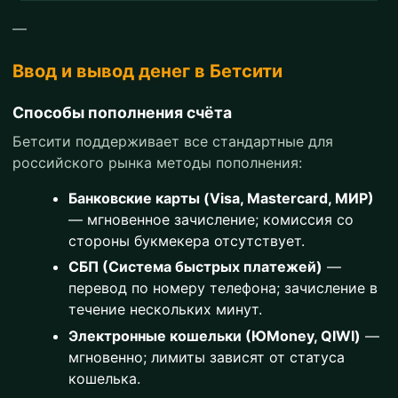
—
Ввод и вывод денег в Бетсити
Способы пополнения счёта
Бетсити поддерживает все стандартные для
российского рынка методы пополнения:
Банковские карты (Visa, Mastercard, МИР)
— мгновенное зачисление; комиссия со
стороны букмекера отсутствует.
СБП (Система быстрых платежей)
—
перевод по номеру телефона; зачисление в
течение нескольких минут.
Электронные кошельки (ЮMoney, QIWI)
—
мгновенно; лимиты зависят от статуса
кошелька.