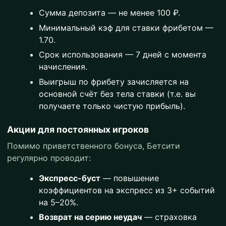
Сумма депозита — не менее 100 ₽.
Минимальный кэф для ставки фрибетом —
1.70.
Срок использования — 7 дней с момента
начисления.
Выигрыш по фрибету зачисляется на
основной счёт без тела ставки (т.е. вы
получаете только чистую прибыль).
Акции для постоянных игроков
Помимо приветственного бонуса, Бетсити
регулярно проводит:
Экспресс-буст
— повышение
коэффициентов на экспресс из 3+ событий
на 5–20%.
Возврат на серию неудач
— страховка