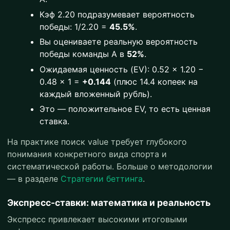
Кэф 2.20 подразумевает вероятность
победы: 1/2.20 =
45.5%
.
Вы оцениваете реальную вероятность
победы команды А в
52%
.
Ожидаемая ценность (EV): 0.52 × 1.20 −
0.48 × 1 =
+0.144
(плюс 14.4 копеек на
каждый вложенный рубль).
Это — положительное EV, то есть ценная
ставка.
На практике поиск value требует глубокого
понимания конкретного вида спорта и
систематической работы. Больше о методологии
— в разделе
Стратегии беттинга
.
Экспресс-ставки: математика и реальность
Экспресс привлекает высокими итоговыми