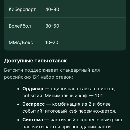
Киберспорт
40–80
Волейбол
30–50
ММА/Бокс
10–20
Доступные типы ставок
Бетсити поддерживает стандартный для
российских БК набор ставок:
Ординар
— одиночная ставка на исход
события. Минимальный кэф — 1.01.
Экспресс
— комбинация из 2 и более
событий; итоговый кэф перемножается.
Система
— частичный экспресс: выигрыш
рассчитывается при попадании части