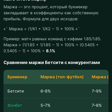
Маржа — это процент, который букмекер
закладывает в коэффициенты как собственную
прибыль. Формула для двух исходов:
«` Маржа = (1/К1 + 1/К2 − 1) × 100% «`
Пример: матч равных команд с кэфами 1.85/1.85.
Маржа = (1/1.85 + 1/1.85 − 1) × 100% = (0.5405 +
0.5405 − 1) × 100% =
8.1%
Сравнение маржи Бетсити с конкурентами
Букмекер
Маржа (топ-футбол)
Маржа (т
Бетсити
6–8%
7–9%
Фонбет
5–7%
7–8%