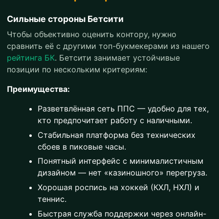
Сильные стороны Бетсити
Чтобы объективно оценить контору, нужно
сравнить её с другими топ-букмекерами из нашего
рейтинга БК
. Бетсити занимает устойчивые
позиции по нескольким критериям:
Преимущества:
Разветвлённая сеть ППС — удобно для тех,
кто предпочитает работу с наличными.
Стабильная платформа без технических
сбоев в пиковые часы.
Понятный интерфейс с минималистичным
дизайном — нет «казиношного» перегруза.
Хорошая роспись на хоккей (КХЛ, НХЛ) и
теннис.
Быстрая служба поддержки через онлайн-