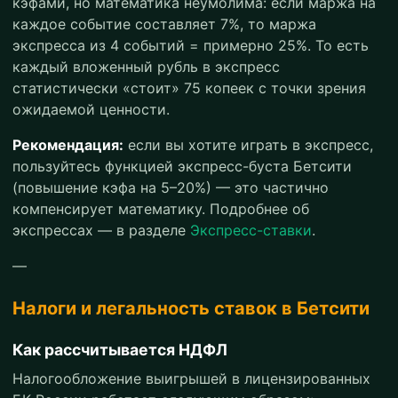
кэфами, но математика неумолима: если маржа на
каждое событие составляет 7%, то маржа
экспресса из 4 событий = примерно 25%. То есть
каждый вложенный рубль в экспресс
статистически «стоит» 75 копеек с точки зрения
ожидаемой ценности.
Рекомендация:
если вы хотите играть в экспресс,
пользуйтесь функцией экспресс-буста Бетсити
(повышение кэфа на 5–20%) — это частично
компенсирует математику. Подробнее об
экспрессах — в разделе
Экспресс-ставки
.
—
Налоги и легальность ставок в Бетсити
Как рассчитывается НДФЛ
Налогообложение выигрышей в лицензированных