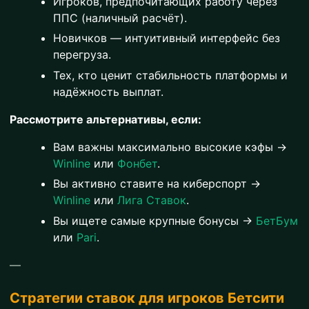
Игроков, предпочитающих работу через
ППС (наличный расчёт).
Новичков — интуитивный интерфейс без
перегруза.
Тех, кто ценит стабильность платформы и
надёжность выплат.
Рассмотрите альтернативы, если:
Вам важны максимально высокие кэфы →
Winline
или
Фонбет
.
Вы активно ставите на киберспорт →
Winline
или
Лига Ставок
.
Вы ищете самые крупные бонусы →
БетБум
или
Pari
.
—
Стратегии ставок для игроков Бетсити