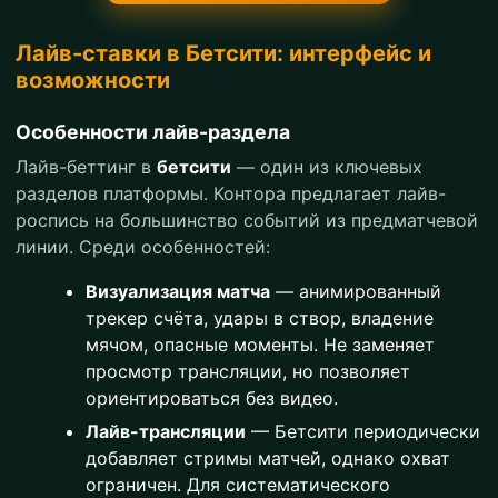
Лайв-ставки в Бетсити: интерфейс и
возможности
Особенности лайв-раздела
Лайв-беттинг в
бетсити
— один из ключевых
разделов платформы. Контора предлагает лайв-
роспись на большинство событий из предматчевой
линии. Среди особенностей:
Визуализация матча
— анимированный
трекер счёта, удары в створ, владение
мячом, опасные моменты. Не заменяет
просмотр трансляции, но позволяет
ориентироваться без видео.
Лайв-трансляции
— Бетсити периодически
добавляет стримы матчей, однако охват
ограничен. Для систематического