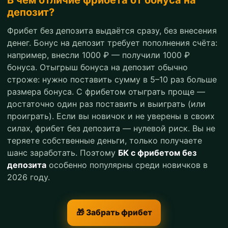
депозит?
Фрибет без депозита выдаётся сразу, без внесения
денег. Бонус на депозит требует пополнения счёта:
например, внесли 1000 ₽ — получили 1000 ₽
бонуса. Отыгрыш бонуса на депозит обычно
строже: нужно поставить сумму в 5–10 раз больше
размера бонуса. С фрибетом отыграть проще —
достаточно один раз поставить и выиграть (или
проиграть). Если вы новичок и не уверены в своих
силах, фрибет без депозита — нулевой риск. Вы не
теряете собственные деньги, только получаете
шанс заработать. Поэтому
БК с фрибетом без
депозита
особенно популярны среди новичков в
2026 году.
🎁 Забрать фрибет