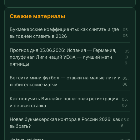
Свежие материалы
Букмекерские коэффициенты: как считать и где
05.
выгодней ставить в 2026
06
Прогноз дня 05.06.2026: Испания — Германия,
05
полуфинал Лиги наций УЕФА — лучший матч
.0
6
пятницы
Бетсити мини футбол — ставки на малые лиги и
05.
любительские матчи
06
Как получить Винлайн: пошаговая регистрация
05.
и первая ставка
06
Новая букмекерская контора в России 2026: как
05.0
выбрать?
6