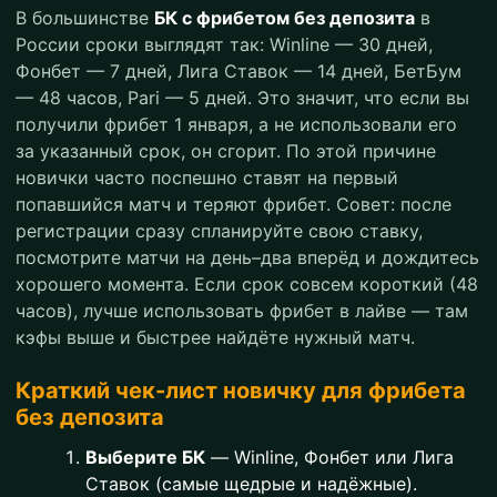
В большинстве
БК с фрибетом без депозита
в
России сроки выглядят так: Winline — 30 дней,
Фонбет — 7 дней, Лига Ставок — 14 дней, БетБум
— 48 часов, Pari — 5 дней. Это значит, что если вы
получили фрибет 1 января, а не использовали его
за указанный срок, он сгорит. По этой причине
новички часто поспешно ставят на первый
попавшийся матч и теряют фрибет. Совет: после
регистрации сразу спланируйте свою ставку,
посмотрите матчи на день–два вперёд и дождитесь
хорошего момента. Если срок совсем короткий (48
часов), лучше использовать фрибет в лайве — там
кэфы выше и быстрее найдёте нужный матч.
Краткий чек-лист новичку для фрибета
без депозита
Выберите БК
— Winline, Фонбет или Лига
Ставок (самые щедрые и надёжные).