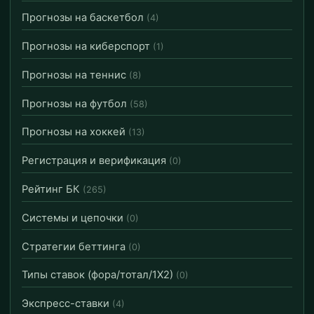
Прогнозы на баскетбол
(4)
Прогнозы на киберспорт
(1)
Прогнозы на теннис
(8)
Прогнозы на футбол
(58)
Прогнозы на хоккей
(13)
Регистрация и верификация
(0)
Рейтинг БК
(265)
Системы и цепочки
(0)
Стратегии беттинга
(0)
Типы ставок (фора/тотал/1Х2)
(0)
Экспресс-ставки
(4)