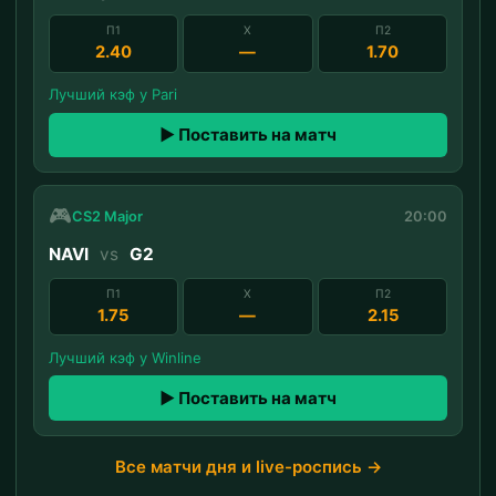
П1
X
П2
2.40
—
1.70
Лучший кэф у Pari
▶ Поставить на матч
🎮
CS2 Major
20:00
NAVI
vs
G2
П1
X
П2
1.75
—
2.15
Лучший кэф у Winline
▶ Поставить на матч
Все матчи дня и live-роспись →