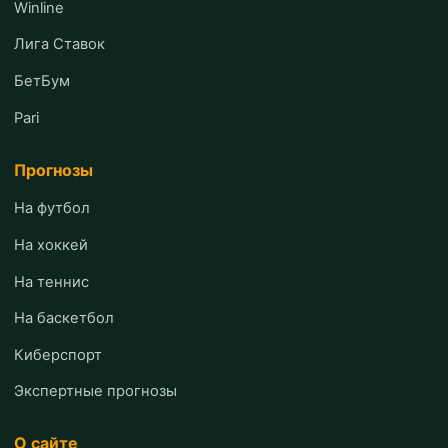
Winline
Лига Ставок
БетБум
Pari
Прогнозы
На футбол
На хоккей
На теннис
На баскетбол
Киберспорт
Экспертные прогнозы
О сайте