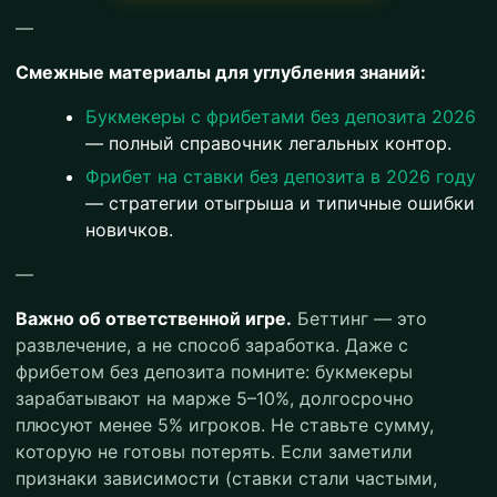
—
Смежные материалы для углубления знаний:
Букмекеры с фрибетами без депозита 2026
— полный справочник легальных контор.
Фрибет на ставки без депозита в 2026 году
— стратегии отыгрыша и типичные ошибки
новичков.
—
Важно об ответственной игре.
Беттинг — это
развлечение, а не способ заработка. Даже с
фрибетом без депозита помните: букмекеры
зарабатывают на марже 5–10%, долгосрочно
плюсуют менее 5% игроков. Не ставьте сумму,
которую не готовы потерять. Если заметили
признаки зависимости (ставки стали частыми,