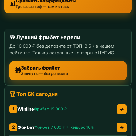
Сравнить коэффициенты
📊
Где выше кэф — там и ставь
🎁 Лучший фрибет недели
До 10 000 ₽ без депозита от ТОП-3 БК в нашем
рейтинге. Только легальные конторы с ЦУПИС.
Забрать фрибет
🎁
2 минуты — без депозита
🏆 Топ БК сегодня
Winline
→
Фрибет 15 000 ₽
Фонбет
→
Фрибет 7 000 ₽ + кешбэк 10%