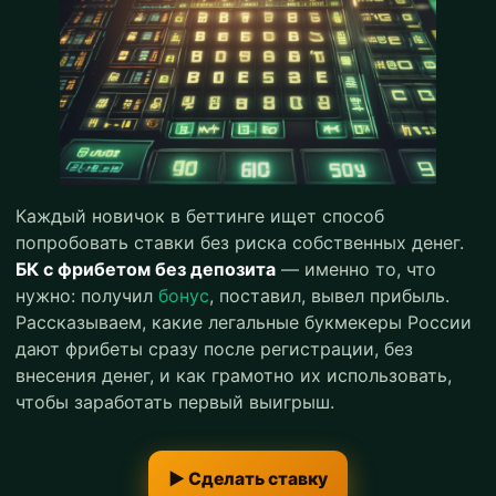
Каждый новичок в беттинге ищет способ
попробовать ставки без риска собственных денег.
БК с фрибетом без депозита
— именно то, что
нужно: получил
бонус
, поставил, вывел прибыль.
Рассказываем, какие легальные букмекеры России
дают фрибеты сразу после регистрации, без
внесения денег, и как грамотно их использовать,
чтобы заработать первый выигрыш.
▶ Сделать ставку