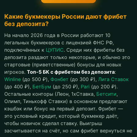
Какие букмекеры России дают фрибет
без депозита?
На начало 2026 года в России работают 10
легальных букмекеров с лицензией ФНС РФ,
подключённых к
ЦУПИС
. Среди них фрибеты без
депозита раздают только некоторые, и обычно это
стартовые (приветственные) бонусы для новых
игроков.
Топ-5 БК с фрибетом без депозита
:
Winline
(до 500 ₽),
Фонбет
(до 300 ₽),
Лига Ставок
(до 400 ₽),
БетБум
(до 250 ₽),
Pari
(до 200 ₽).
Остальные конторы (Леон, 1xСтавка,
Бетсити
,
Олимп, Тинькофф Ставки) в основном предлагают
кэшбэк или бонус на первый депозит. Фрибет —
это условный кредит, который букмекер даёт,
чтобы новичок сделал ставку. Выигрыш
засчитывается на счёт, но сам фрибет вернуться не