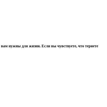
 вам нужны для жизни. Если вы чувствуете, что теряете