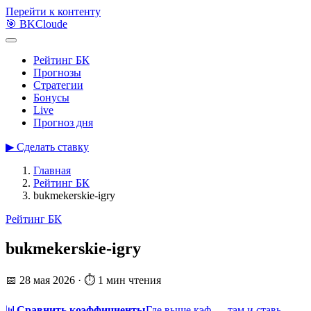
Перейти к контенту
🎯
BK
Cloude
Рейтинг БК
Прогнозы
Стратегии
Бонусы
Live
Прогноз дня
▶ Сделать ставку
Главная
Рейтинг БК
bukmekerskie-igry
Рейтинг БК
bukmekerskie-igry
📅
28 мая 2026
·
⏱ 1 мин чтения
📊
Сравнить коэффициенты
Где выше кэф — там и ставь