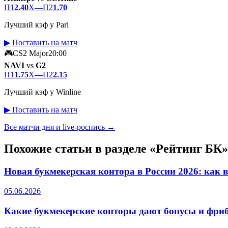
П1
2.40
X
—
П2
1.70
Лучший кэф у Pari
▶ Поставить на матч
🎮
CS2 Major
20:00
NAVI
vs
G2
П1
1.75
X
—
П2
2.15
Лучший кэф у Winline
▶ Поставить на матч
Все матчи дня и live-роспись →
Похожие статьи в разделе «Рейтинг БК»
Новая букмекерская контора в России 2026: как 
05.06.2026
Какие букмекерские конторы дают бонусы и фриб